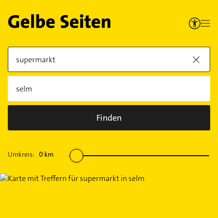
Finden
Umkreis:
0
km