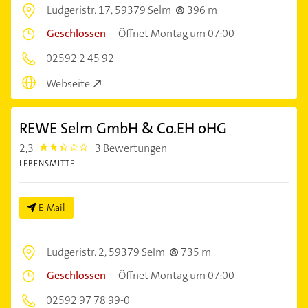
Ludgeristr. 17,
59379 Selm
396 m
Geschlossen
–
Öffnet Montag um 07:00
02592 2 45 92
Webseite
REWE Selm GmbH & Co.EH oHG
2,3
3 Bewertungen
2.3
LEBENSMITTEL
E-Mail
Ludgeristr. 2,
59379 Selm
735 m
Geschlossen
–
Öffnet Montag um 07:00
02592 97 78 99-0