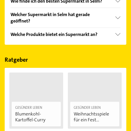
Wie finde ich den besten Supermarkt in Selm?
Vergleichen Sie alle Anbieter anhand echter
Welcher Supermarkt in Selm hat gerade
Kundenmeinungen und profitieren Sie von den
geöffnet?
Empfehlungen. Die Suchergebnisse können Sie sich
einfach nach
Bewertungen
sortiert anzeigen lassen.
Im Anbieter-Bereich finden Sie alle
Öffnungszeiten
.
Welche Produkte bietet ein Supermarkt an?
Bitte beachten Sie, dass diese an Sonn- und
Feiertagen abweichen können.
Das Angebot umfasst unter anderem Genussmittel
und Nahrungsmittel.
Ratgeber
GESÜNDER LEBEN
GESÜNDER LEBEN
Blumenkohl-
Weihnachtsspiele
Kartoffel-Curry
für ein Fest...