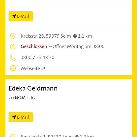
E-Mail
Kreisstr. 28,
59379 Selm
1,1 km
Geschlossen
–
Öffnet Montag um 08:00
0800 7 23 48 70
Webseite
Edeka Geldmann
LEBENSMITTEL
E-Mail
Botzlarstr. 1,
59379 Selm
1,3 km