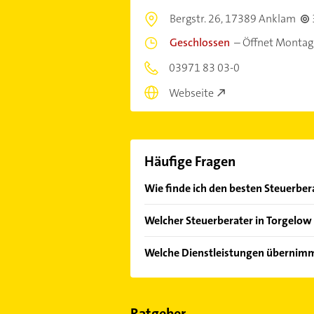
Bergstr. 26,
17389 Anklam
Geschlossen
–
Öffnet Montag
03971 83 03-0
Webseite
Häufige Fragen
Wie finde ich den besten Steuerbe
Vergleichen Sie alle Anbieter anha
Welcher Steuerberater in Torgelow
von den Empfehlungen. Die Sucherg
Bewertungen
sortiert anzeigen lass
Im Anbieter-Bereich finden Sie alle
Welche Dienstleistungen übernimm
Sonn- und Feiertagen abweichen k
Folgende Leistungen werden angeb
Finanzbuchhaltung, Jahresabschlu
Ratgeber