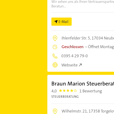
Wir sehen uns als Ihren Vertrauenspartn
Beratun...
E-Mail
Ihlenfelder Str. 5,
17034 Neub
Geschlossen
–
Öffnet Montag
0395 4 29 79-0
Webseite
Braun Marion Steuerbera
4,0
1 Bewertung
4.0
STEUERBERATUNG
Wilhelmstr. 21,
17358 Torgel