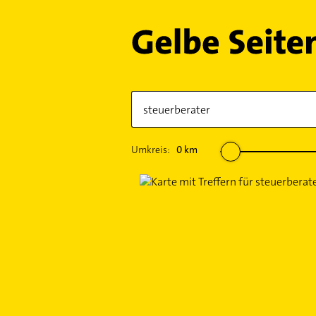
Umkreis:
0
km