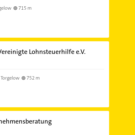
gelow
715 m
Vereinigte Lohnsteuerhilfe e.V.
 Torgelow
752 m
ernehmensberatung