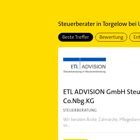
Steuerberater
in
Torgelow bei
Beste Treffer
Bewertung
En
ETL ADVISION GmbH Steue
Co.Nbg.KG
STEUERBERATUNG
Wir beraten Ärzte, Zahnärzte, Pflegedien
so...