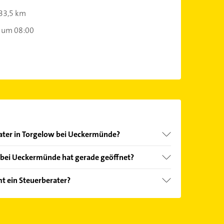
33,5 km
 um 08:00
rater in Torgelow bei Ueckermünde?
nd echter Kundenmeinungen und profitieren Sie
 bei Ueckermünde hat gerade geöffnet?
ebnisse können Sie sich einfach nach
en.
Öffnungszeiten
. Bitte beachten Sie, dass diese an
t ein Steuerberater?
önnen.
oten: Einkommensteuererklärung, Fibu,
ß und Lohnabrechnung.