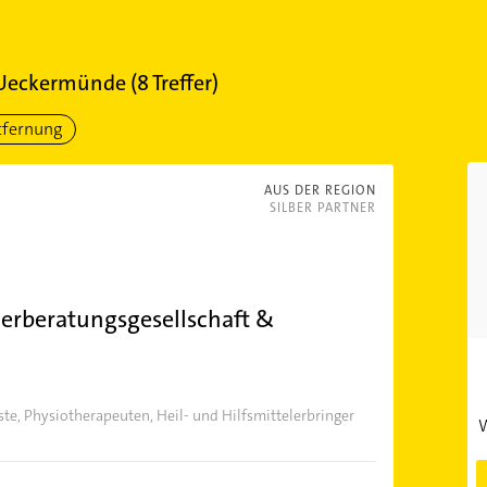
 Ueckermünde
(
8
Treffer)
tfernung
AUS DER REGION
SILBER PARTNER
rberatungsgesellschaft &
ste, Physiotherapeuten, Heil- und Hilfsmittelerbringer
W