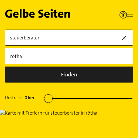
Finden
Umkreis:
0
km