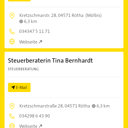
Kretzschmarstr. 28,
04571 Rötha
(Mölbis)
6,3 km
034347 5 11 71
Webseite
Steuerberaterin Tina Bernhardt
STEUERBERATUNG
E-Mail
Kretzschmarstraße 28,
04571 Rötha
6,3 km
034298 6 43 90
Webseite