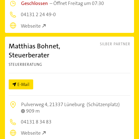
Geschlossen
–
Öffnet Freitag um 07:30
04131 2 24 49-0
Webseite
Matthias Bohnet,
SILBER PARTNER
Steuerberater
STEUERBERATUNG
E-Mail
Pulverweg 4,
21337 Lüneburg
(Schützenplatz)
909 m
04131 8 34 83
Webseite