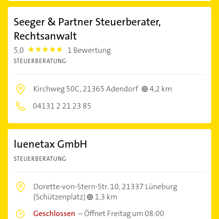
Seeger & Partner Steuerberater,
Rechtsanwalt
5,0
1 Bewertung
5.0
STEUERBERATUNG
Kirchweg 50C,
21365 Adendorf
4,2 km
04131 2 21 23 85
luenetax GmbH
STEUERBERATUNG
Dorette-von-Stern-Str. 10,
21337 Lüneburg
(Schützenplatz)
1,3 km
Geschlossen
–
Öffnet Freitag um 08:00