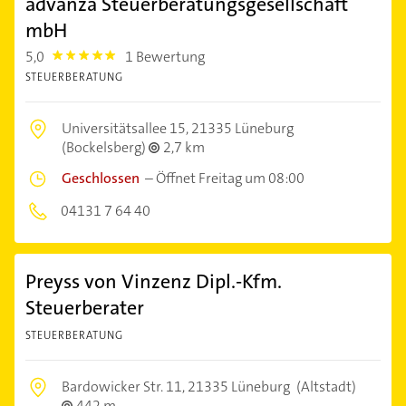
advanza Steuerberatungsgesellschaft
mbH
5,0
1 Bewertung
5.0
STEUERBERATUNG
Universitätsallee 15,
21335 Lüneburg
(Bockelsberg)
2,7 km
Geschlossen
–
Öffnet Freitag um 08:00
04131 7 64 40
Preyss von Vinzenz Dipl.-Kfm.
Steuerberater
STEUERBERATUNG
Bardowicker Str. 11,
21335 Lüneburg
(Altstadt)
442 m