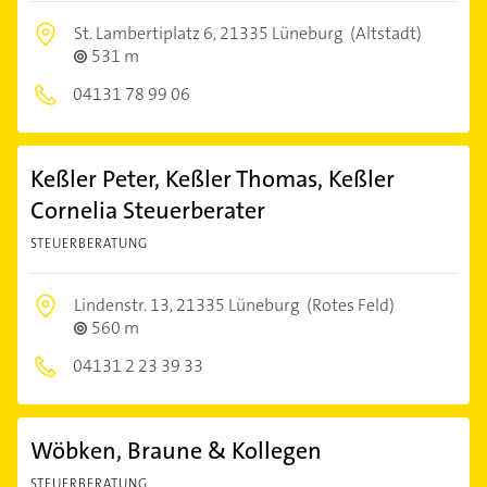
St. Lambertiplatz 6,
21335 Lüneburg
(Altstadt)
531 m
04131 78 99 06
Keßler Peter, Keßler Thomas, Keßler
Cornelia Steuerberater
STEUERBERATUNG
Lindenstr. 13,
21335 Lüneburg
(Rotes Feld)
560 m
04131 2 23 39 33
Wöbken, Braune & Kollegen
STEUERBERATUNG