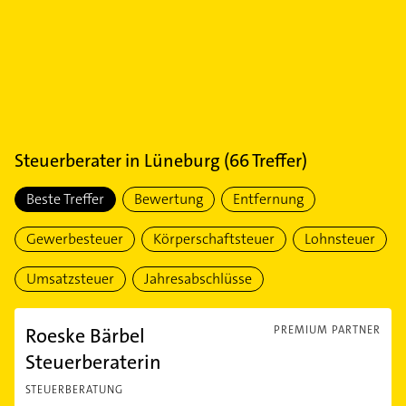
Steuerberater
in
Lüneburg
(
66
Treffer)
Beste Treffer
Bewertung
Entfernung
Gewerbesteuer
Körperschaftsteuer
Lohnsteuer
Umsatzsteuer
Jahresabschlüsse
Roeske Bärbel
PREMIUM PARTNER
Steuerberaterin
STEUERBERATUNG