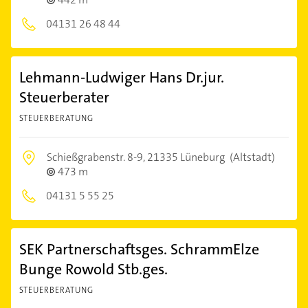
04131 26 48 44
Lehmann-Ludwiger Hans Dr.jur.
Steuerberater
STEUERBERATUNG
Schießgrabenstr. 8-9,
21335 Lüneburg
(Altstadt)
473 m
04131 5 55 25
SEK Partnerschaftsges. SchrammElze
Bunge Rowold Stb.ges.
STEUERBERATUNG