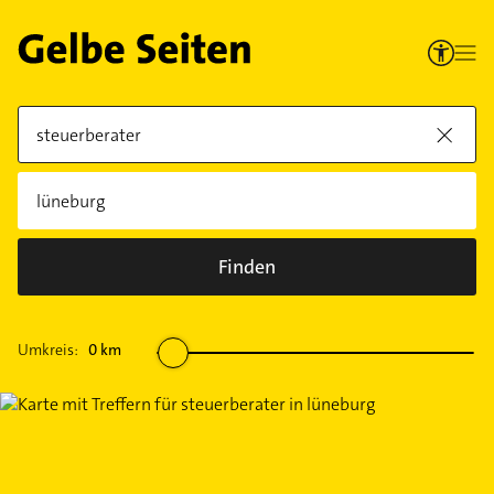
Finden
Umkreis:
0
km