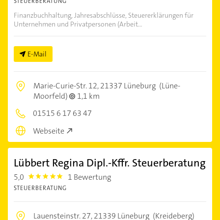
STEUERBERATUNG
Finanzbuchhaltung, Jahresabschlüsse, Steuererklärungen für
Unternehmen und Privatpersonen (Arbeit...
E-Mail
Marie-Curie-Str. 12,
21337 Lüneburg
(Lüne-
Moorfeld)
1,1 km
01515 6 17 63 47
Webseite
Lübbert Regina Dipl.-Kffr. Steuerberatung
5,0
1 Bewertung
5.0
STEUERBERATUNG
Lauensteinstr. 27,
21339 Lüneburg
(Kreideberg)