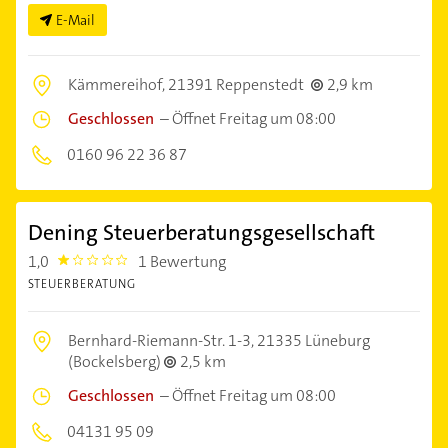
E-Mail
Kämmereihof,
21391 Reppenstedt
2,9 km
Geschlossen
–
Öffnet Freitag um 08:00
0160 96 22 36 87
Dening Steuerberatungsgesellschaft
1,0
1 Bewertung
1.0
STEUERBERATUNG
Bernhard-Riemann-Str. 1-3,
21335 Lüneburg
(Bockelsberg)
2,5 km
Geschlossen
–
Öffnet Freitag um 08:00
04131 95 09