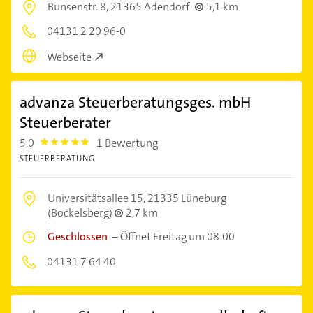
Bunsenstr. 8,
21365 Adendorf
5,1 km
04131 2 20 96-0
Webseite
advanza Steuerberatungsges. mbH
Steuerberater
5,0
1 Bewertung
5.0
STEUERBERATUNG
Universitätsallee 15,
21335 Lüneburg
(Bockelsberg)
2,7 km
Geschlossen
–
Öffnet Freitag um 08:00
04131 7 64 40