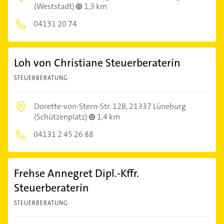
(Weststadt)
1,3 km
04131 20 74
Loh von Christiane Steuerberaterin
STEUERBERATUNG
Dorette-von-Stern-Str. 12B,
21337 Lüneburg
(Schützenplatz)
1,4 km
04131 2 45 26 88
Frehse Annegret Dipl.-Kffr.
Steuerberaterin
STEUERBERATUNG