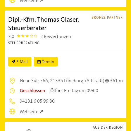
Webseite
Dipl.-Kfm. Thomas Glaser,
BRONZE PARTNER
Steuerberater
3,0
2 Bewertungen
3.0
STEUERBERATUNG
E-Mail
Termin
Neue Sülze 6A,
21335 Lüneburg
(Altstadt)
361 m
Geschlossen
–
Öffnet Freitag um 09:00
04131 6 05 99 80
Webseite
AUS DER REGION