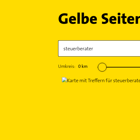
Umkreis:
0
km