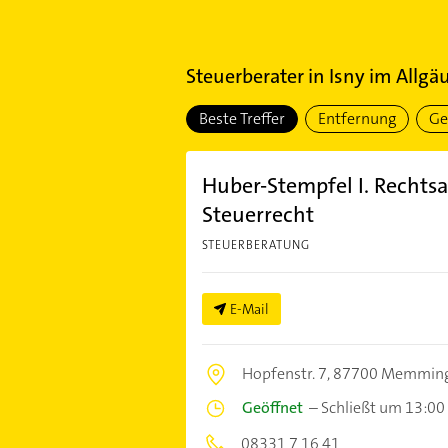
Steuerberater
in
Isny im Allgä
Beste Treffer
Entfernung
Ge
Huber-Stempfel I. Rechts
Steuerrecht
STEUERBERATUNG
E-Mail
Hopfenstr. 7,
87700 Memmin
Geöffnet
–
Schließt um 13:00
08331 7 16 41