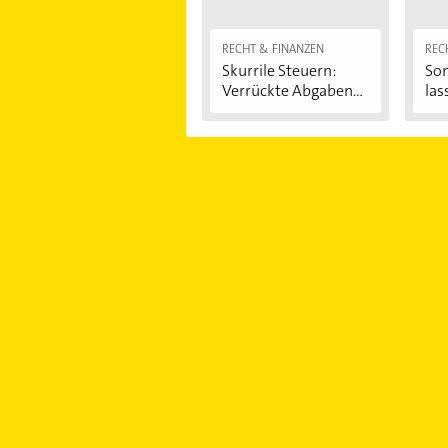
RECHT & FINANZEN
REC
Skurrile Steuern:
Son
Verrückte Abgaben...
las