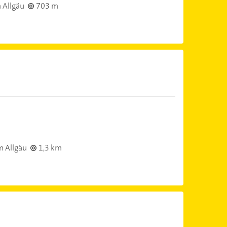
 Allgäu
703 m
m Allgäu
1,3 km