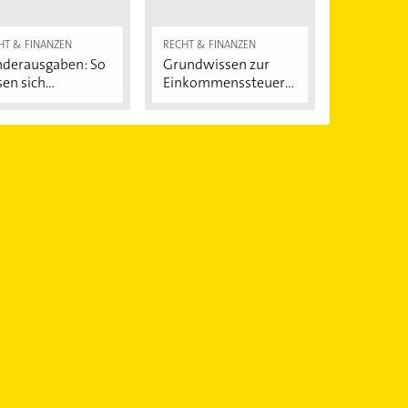
HT & FINANZEN
RECHT & FINANZEN
derausgaben: So
Grundwissen zur
sen sich...
Einkommenssteuere
rklärung