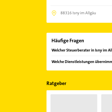
88316 Isny im Allgäu
Häufige Fragen
Welcher Steuerberater in Isny im A
Im Anbieter-Bereich finden Sie alle
Welche Dienstleistungen übernimm
Sonn- und Feiertagen abweichen k
Folgende Leistungen werden angeb
Existenzgründung, Steuererklärung
Ratgeber