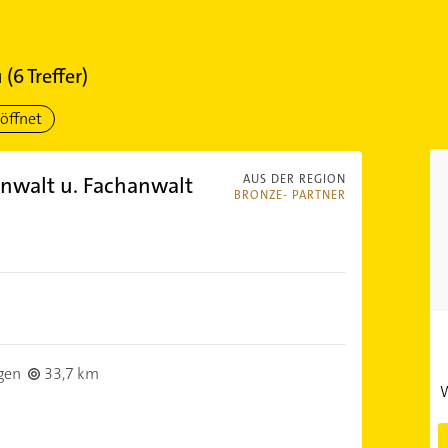
u
(
6
Treffer)
öffnet
anwalt u. Fachanwalt
AUS DER REGION
BRONZE- PARTNER
gen
33,7 km
W