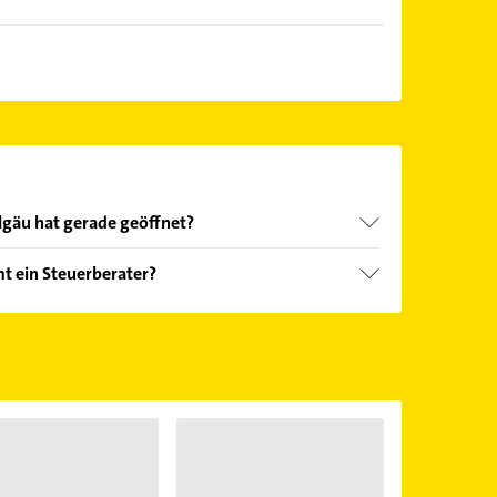
llgäu hat gerade geöffnet?
Öffnungszeiten
. Bitte beachten Sie, dass diese an
t ein Steuerberater?
önnen.
oten: Einkommensteuer, Existenzgründer,
 und Umsatzsteuer.