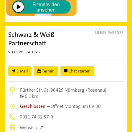
Schwarz & Weiß
SILBER PARTNER
Partnerschaft
STEUERBERATUNG
E-Mail
Termin
Chat starten
Fürther Str. 6a,
90429 Nürnberg
(Rosenau)
6,3 km
Geschlossen
–
Öffnet Montag um 09:00
0911 74 32 57-0
Webseite