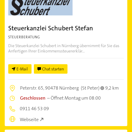
Steuerkanzlei Schubert Stefan
STEUERBERATUNG
Die Steuerkanzlei Schubert in Nürnberg übernimmt für Sie das
Anfertigen Ihrer Einkommenssteuererklär...
E-Mail
Chat starten
Peterstr. 65,
90478 Nürnberg
(St Peter)
9,2 km
Geschlossen
–
Öffnet Montag um 08:00
0911 46 53 09
Webseite