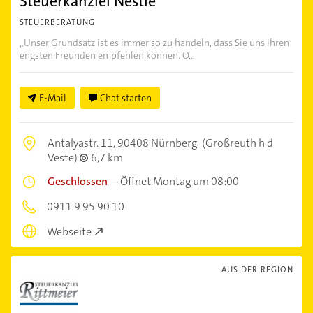
Steuerkanzlei Nestle
STEUERBERATUNG
„Unser Grundsatz ist es immer so zu handeln, dass Sie uns Ihren
engsten Freunden empfehlen können. O...
E-Mail
Chat starten
Antalyastr. 11,
90408 Nürnberg
(Großreuth h d
Veste)
6,7 km
Geschlossen
–
Öffnet Montag um 08:00
0911 9 95 90 10
Webseite
AUS DER REGION