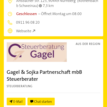
Ansbacher Str. 125,
90449 Nürnberg
(Röthenbach
b Schweinau)
7,3 km
Geschlossen
–
Öffnet Montag um 08:00
0911 96 08 20
Webseite
AUS DER REGION
Gagel & Sojka Partnerschaft mbB
Steuerberater
STEUERBERATUNG
E-Mail
Chat starten