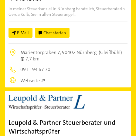
STEUERBERATUNG
In meiner Steuerkanzlei in Nürnberg berate ich, Steuerberaterin
Gerda Kolb, Sie in allen Steuerangel...
E-Mail
Chat starten
Marientorgraben 7,
90402 Nürnberg
(Gleißbühl)
7,7 km
0911 94 67 70
Webseite
Leupold & Partner Steuerberater und
Wirtschaftsprüfer