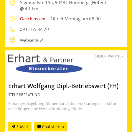
Sigmundstr. 155,
90431 Nürnberg
(Höfen)
4,1 km
Geschlossen
–
Öffnet Montag um 08:00
0911 65 84 70
Webseite
SILBER PARTNER
Erhart Wolfgang Dipl.-Betriebswirt (FH)
STEUERBERATUNG
Steuergesetzgebung, Steuern und Steuererklärungen sind für
viele Bürger eine Herausforderung, für de...
E-Mail
Chat starten