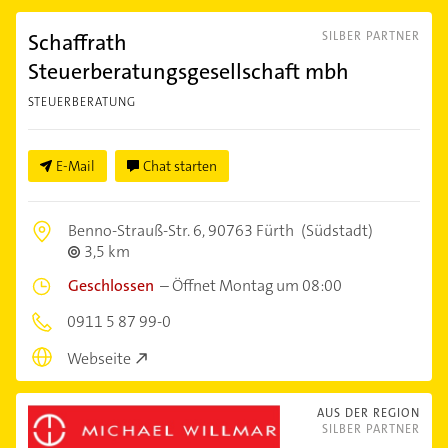
Schaffrath
SILBER PARTNER
Steuerberatungsgesellschaft mbh
STEUERBERATUNG
E-Mail
Chat starten
Benno-Strauß-Str. 6,
90763 Fürth
(Südstadt)
3,5 km
Geschlossen
–
Öffnet Montag um 08:00
0911 5 87 99-0
Webseite
AUS DER REGION
SILBER PARTNER