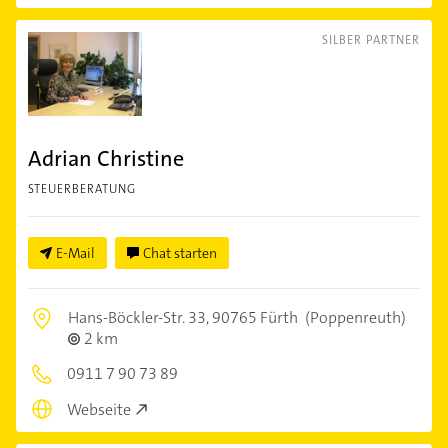
SILBER PARTNER
Adrian Christine
STEUERBERATUNG
E-Mail
Chat starten
Hans-Böckler-Str. 33,
90765 Fürth
(Poppenreuth)
2 km
0911 7 90 73 89
Webseite