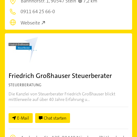
Bahnhofstr. 1,
90547 Stein
7,2 km
0911 64 25 66-0
Webseite
Friedrich Großhauser Steuerberater
STEUERBERATUNG
Die Kanzlei von Steuerberater Friedrich Großhauser blickt
mittlerweile auf über 40 Jahre Erfahrung u...
E-Mail
Chat starten