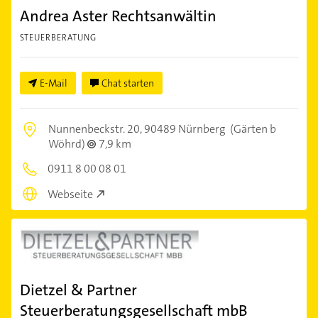
Andrea Aster Rechtsanwältin
STEUERBERATUNG
E-Mail
Chat starten
Nunnenbeckstr. 20,
90489 Nürnberg
(Gärten b
Wöhrd)
7,9 km
0911 8 00 08 01
Webseite
Dietzel & Partner
Steuerberatungsgesellschaft mbB