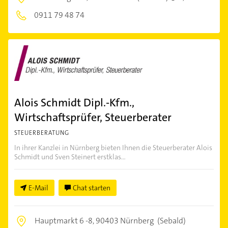
0911 79 48 74
Alois Schmidt Dipl.-Kfm.,
Wirtschaftsprüfer, Steuerberater
STEUERBERATUNG
In ihrer Kanzlei in Nürnberg bieten Ihnen die Steuerberater Alois
Schmidt und Sven Steinert erstklas...
E-Mail
Chat starten
Hauptmarkt 6 -8,
90403 Nürnberg
(Sebald)