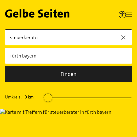
Finden
Umkreis:
0
km