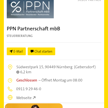
SILBER PARTNER
PPN Partnerschaft mbB
STEUERBERATUNG
E-Mail
Chat starten
Südwestpark 15,
90449 Nürnberg
(Gebersdorf)
6,2 km
Geschlossen
–
Öffnet Montag um 08:00
0911 9 29 46-0
Webseite