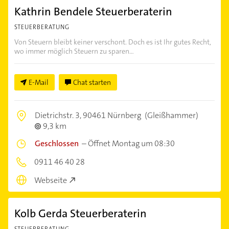
Kathrin Bendele Steuerberaterin
STEUERBERATUNG
Von Steuern bleibt keiner verschont. Doch es ist Ihr gutes Recht,
wo immer möglich Steuern zu sparen...
E-Mail
Chat starten
Dietrichstr. 3,
90461 Nürnberg
(Gleißhammer)
9,3 km
Geschlossen
–
Öffnet Montag um 08:30
0911 46 40 28
Webseite
Kolb Gerda Steuerberaterin