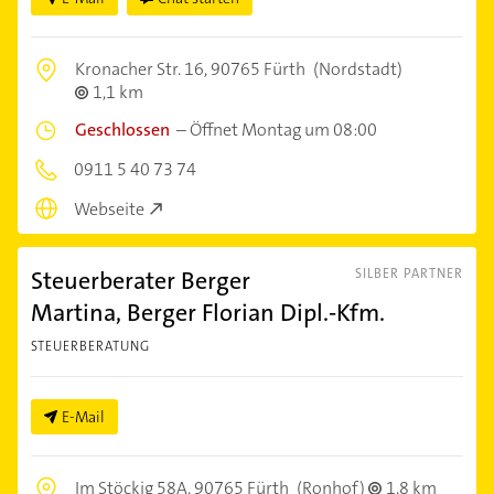
Kronacher Str. 16,
90765 Fürth
(Nordstadt)
1,1 km
Geschlossen
–
Öffnet Montag um 08:00
0911 5 40 73 74
Webseite
Steuerberater Berger
SILBER PARTNER
Martina, Berger Florian Dipl.-Kfm.
STEUERBERATUNG
E-Mail
Im Stöckig 58A,
90765 Fürth
(Ronhof)
1,8 km