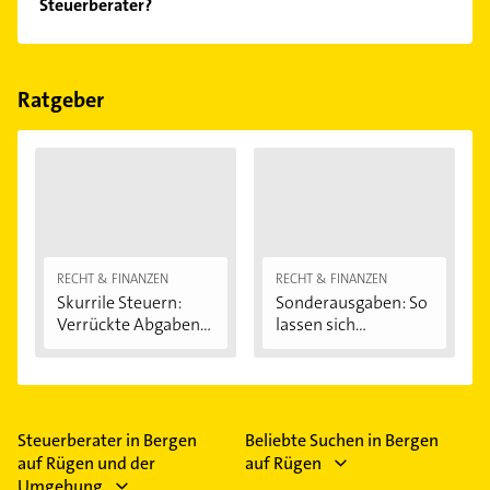
Steuerberater?
Feiertagen abweichen können.
Folgende Leistungen werden angeboten:
Lohnabrechnung, Existenzgründung und
Jahresabschluss.
Ratgeber
RECHT & FINANZEN
RECHT & FINANZEN
Skurrile Steuern:
Sonderausgaben: So
Verrückte Abgaben...
lassen sich...
Steuerberater in Bergen
Beliebte Suchen in Bergen
auf Rügen und der
auf Rügen
Umgebung