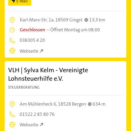
E-Mail
Karl-Marx-Str. 1a,
18569 Gingst
13,3 km
Geschlossen
–
Öffnet Montag um 08:00
038305 4 20
Webseite
VLH | Sylva Kelm - Vereinigte
Lohnsteuerhilfe e.V.
STEUERBERATUNG
Am Mühlenheck 6,
18528 Bergen
634 m
01522 2 85 80 76
Webseite