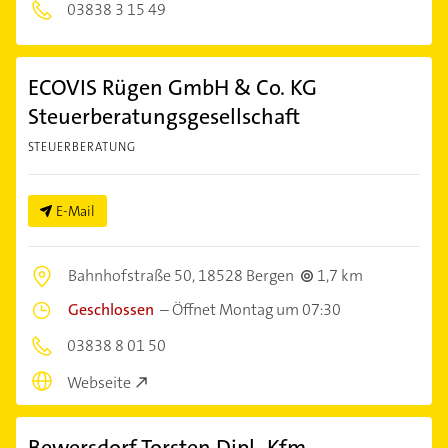
03838 3 15 49
ECOVIS Rügen GmbH & Co. KG
Steuerberatungsgesellschaft
STEUERBERATUNG
E-Mail
Bahnhofstraße 50,
18528 Bergen
1,7 km
Geschlossen
–
Öffnet Montag um 07:30
03838 8 01 50
Webseite
Bewersdorf Torsten Dipl.-Kfm.