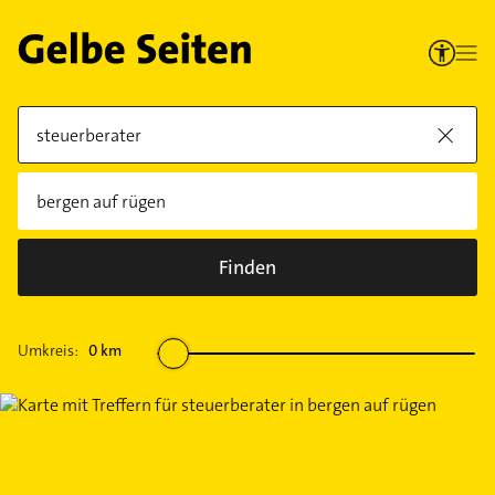
Finden
Umkreis:
0
km