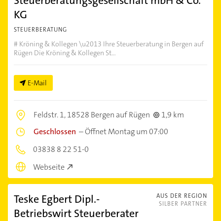
Steuerberatungsgesellschaft mbH & Co.
KG
STEUERBERATUNG
# Kröning & Kollegen \u2013 Ihre Steuerberatung in Bergen auf
Rügen Die Kröning & Kollegen St...
E-Mail
Feldstr. 1,
18528 Bergen auf Rügen
1,9 km
Geschlossen
–
Öffnet Montag um 07:00
03838 8 22 51-0
Webseite
Teske Egbert Dipl.-
AUS DER REGION
SILBER PARTNER
Betriebswirt Steuerberater