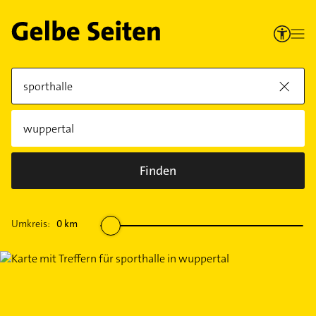
Finden
Umkreis:
0
km