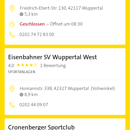
Friedrich-Ebert-Str. 130,
42117 Wuppertal
5,3 km
Geschlossen
–
Öffnet um 08:30
0202 74 72 83 00
Eisenbahner SV Wuppertal West
4,0
1 Bewertung
4.0
SPORTANLAGEN
Homannstr. 33B,
42327 Wuppertal
(Vohwinkel)
8,9 km
0202 44 09 07
Cronenberger Sportclub