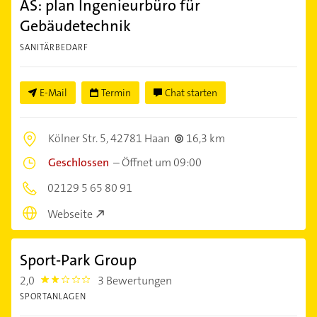
AS: plan Ingenieurbüro für
Gebäudetechnik
SANITÄRBEDARF
E-Mail
Termin
Chat starten
Kölner Str. 5,
42781 Haan
16,3 km
Geschlossen
–
Öffnet um 09:00
02129 5 65 80 91
Webseite
Sport-Park Group
2,0
3 Bewertungen
2.0
SPORTANLAGEN