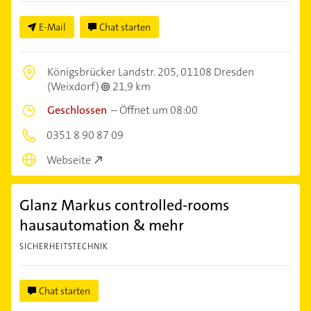
E-Mail
Chat starten
Königsbrücker Landstr. 205,
01108 Dresden
(Weixdorf)
21,9 km
Geschlossen
–
Öffnet um 08:00
0351 8 90 87 09
Webseite
Glanz Markus controlled-rooms
hausautomation & mehr
SICHERHEITSTECHNIK
Chat starten