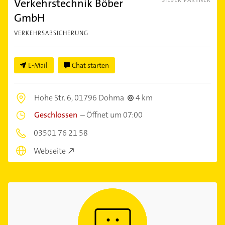
Verkehrstechnik Böber
GmbH
VERKEHRSABSICHERUNG
E-Mail
Chat starten
Hohe Str. 6,
01796 Dohma
4 km
Geschlossen
–
Öffnet um 07:00
03501 76 21 58
Webseite