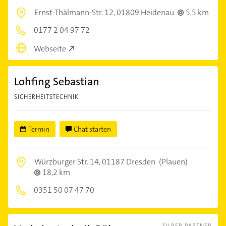
Ernst-Thälmann-Str. 12,
01809 Heidenau
5,5 km
0177 2 04 97 72
Webseite
Lohfing Sebastian
SICHERHEITSTECHNIK
Termin
Chat starten
Würzburger Str. 14,
01187 Dresden
(Plauen)
18,2 km
0351 50 07 47 70
SILBER PARTNER