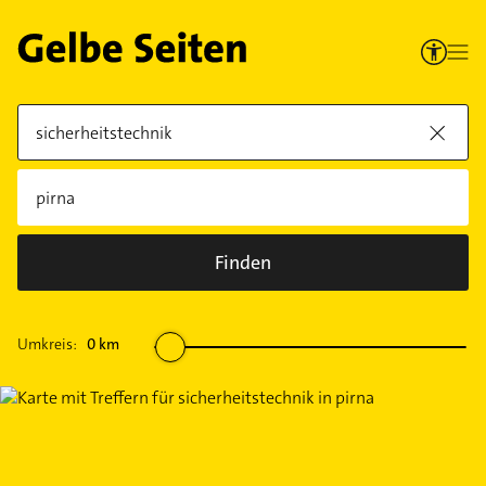
Finden
Umkreis:
0
km