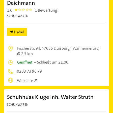
Deichmann
1,0
1 Bewertung
1.0
SCHUHWAREN
E-Mail
Fischerstr. 94,
47055 Duisburg
(Wanheimerort)
2,5 km
Geöffnet
–
Schließt um 21:00
0203 73 96 79
Webseite
Schuhhuas Kluge Inh. Walter Struth
SCHUHWAREN