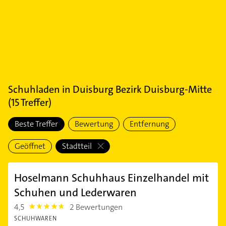
Schuhladen
in
Duisburg Bezirk Duisburg-Mitte
(
15
Treffer)
Beste Treffer
Bewertung
Entfernung
Geöffnet
Stadtteil
Hoselmann Schuhhaus Einzelhandel mit
Schuhen und Lederwaren
4,5
2 Bewertungen
4.5
SCHUHWAREN