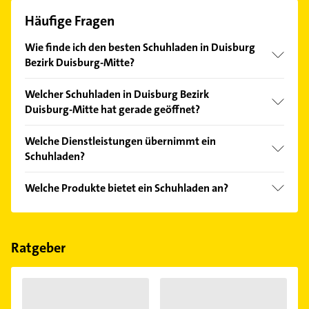
Häufige Fragen
Wie finde ich den besten Schuhladen in Duisburg
Bezirk Duisburg-Mitte?
Vergleichen Sie alle Anbieter anhand echter
Welcher Schuhladen in Duisburg Bezirk
Kundenmeinungen und profitieren Sie von den
Duisburg-Mitte hat gerade geöffnet?
Empfehlungen. Die Suchergebnisse können Sie sich
einfach nach
Bewertungen
sortiert anzeigen lassen.
Im Anbieter-Bereich finden Sie alle
Öffnungszeiten
.
Welche Dienstleistungen übernimmt ein
Bitte beachten Sie, dass diese an Sonn- und
Schuhladen?
Feiertagen abweichen können.
Folgende Leistungen werden angeboten:
Welche Produkte bietet ein Schuhladen an?
Größenmessung und Kinderschuhladen.
Das Angebot umfasst unter anderem Schuhe.
Ratgeber