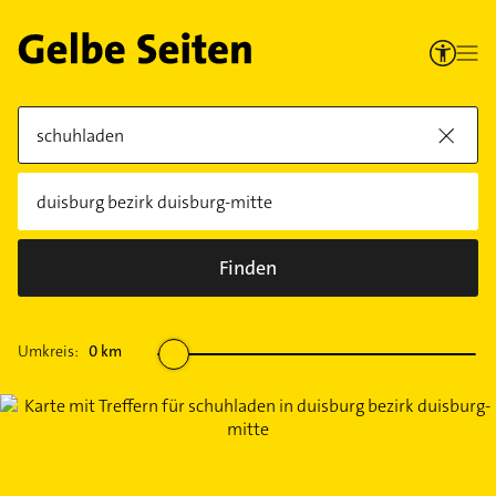
Finden
Umkreis:
0
km