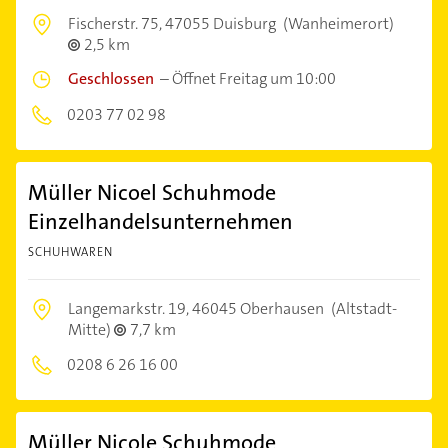
Fischerstr. 75,
47055 Duisburg
(Wanheimerort)
2,5 km
Geschlossen
–
Öffnet Freitag um 10:00
0203 77 02 98
Müller Nicoel Schuhmode
Einzelhandelsunternehmen
SCHUHWAREN
Langemarkstr. 19,
46045 Oberhausen
(Altstadt-
Mitte)
7,7 km
0208 6 26 16 00
Müller Nicole Schuhmode