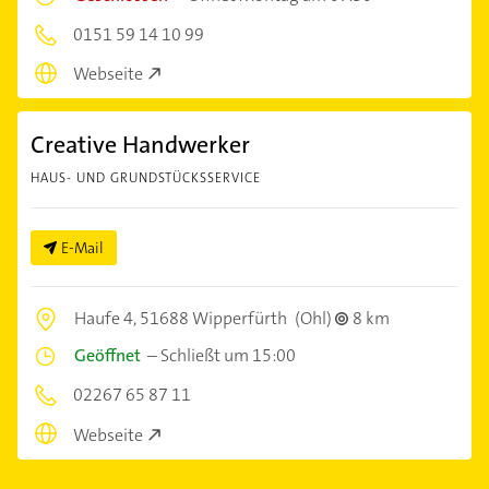
0151 59 14 10 99
Webseite
Creative Handwerker
HAUS- UND GRUNDSTÜCKSSERVICE
E-Mail
Haufe 4,
51688 Wipperfürth
(Ohl)
8 km
Geöffnet
–
Schließt um 15:00
02267 65 87 11
Webseite