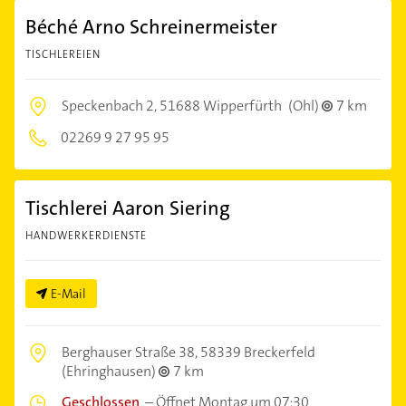
Béché Arno Schreinermeister
TISCHLEREIEN
Speckenbach 2,
51688 Wipperfürth
(Ohl)
7 km
02269 9 27 95 95
Tischlerei Aaron Siering
HANDWERKERDIENSTE
E-Mail
Berghauser Straße 38,
58339 Breckerfeld
(Ehringhausen)
7 km
Geschlossen
–
Öffnet Montag um 07:30