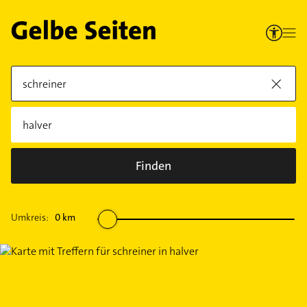
Finden
Umkreis:
0
km