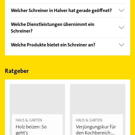
Vergleichen Sie alle Anbieter anhand echter
Welcher Schreiner in Halver hat gerade geöffnet?
Kundenmeinungen und profitieren Sie von den
Empfehlungen. Die Suchergebnisse können Sie sich
Im Anbieter-Bereich finden Sie alle
Öffnungszeiten
.
Welche Dienstleistungen übernimmt ein
einfach nach
Bewertungen
sortiert anzeigen lassen.
Bitte beachten Sie, dass diese an Sonn- und
Schreiner?
Feiertagen abweichen können.
Folgende Leistungen werden angeboten:
Welche Produkte bietet ein Schreiner an?
Sonderanfertigungen und Innenausbau.
Das Angebot umfasst unter anderem Holzprodukte.
Ratgeber
HAUS & GARTEN
HAUS & GARTEN
Holz beizen: So
Verjüngungskur für
geht's
den Kochbereich:...