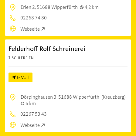
Erlen 2,
51688 Wipperfürth
4,2 km
02268 74 80
Webseite
Felderhoff Rolf Schreinerei
TISCHLEREIEN
E-Mail
Dörpinghausen 3,
51688 Wipperfürth
(Kreuzberg)
6 km
02267 53 43
Webseite