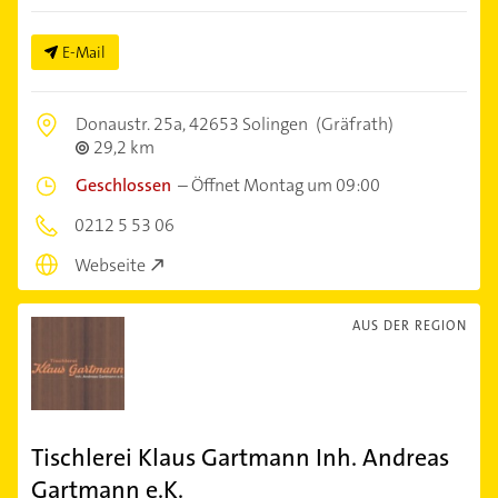
E-Mail
Donaustr. 25a,
42653 Solingen
(Gräfrath)
29,2 km
Geschlossen
–
Öffnet Montag um 09:00
0212 5 53 06
Webseite
AUS DER REGION
Tischlerei Klaus Gartmann Inh. Andreas
Gartmann e.K.