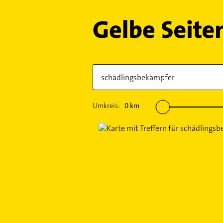
Umkreis:
0
km