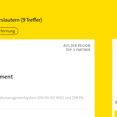
rslautern
(
9
Treffer)
tfernung
AUS DER REGION
TOP 3 PARTNER
ement
tätsmanagementsystem DIN EN ISO 9001 und DIN EN
W