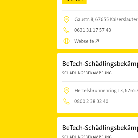
Gaustr. 8,
67655 Kaiserslaute
0631 31 17 57 43
Webseite
BeTech-Schädlingsbekä
SCHÄDLINGSBEKÄMPFUNG
Hertelsbrunnenring 13,
67657
0800 2 38 32 40
BeTech-Schädlingsbekä
SCHÄDLINGSBEKÄMPFUNG