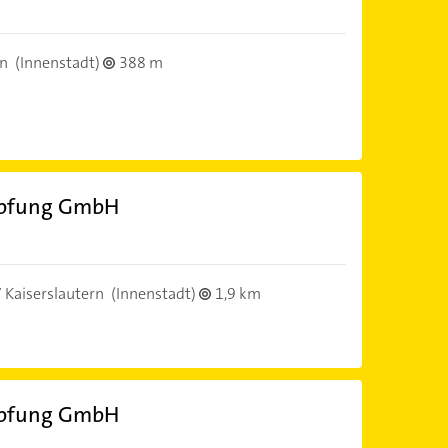
rn
(Innenstadt)
388 m
mpfung GmbH
 Kaiserslautern
(Innenstadt)
1,9 km
mpfung GmbH