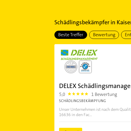
Schädlingsbekämpfer
in
Kaise
Beste Treffer
Bewertung
En
DELEX Schädlingsmanag
5,0
1 Bewertung
5.0
SCHÄDLINGSBEKÄMPFUNG
Unser Unternehmen ist nach dem Quali
16636 in den Fac...