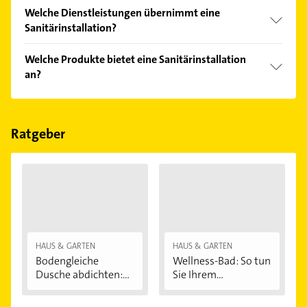
Die Sanitärinstallation verkauft Marken wie Brötje,
Welche Dienstleistungen übernimmt eine
Buderus, Grohe, Junkers und Vaillant.
Sanitärinstallation?
Folgende Leistungen werden angeboten: Sanitär,
Welche Produkte bietet eine Sanitärinstallation
Bauklempnerarbeiten, Bauklempnerei, Beratung
an?
und Energieberatung.
Das Angebot umfasst unter anderem Duschen,
Ersatzteile und Gasheizungen.
Ratgeber
HAUS & GARTEN
HAUS & GARTEN
Bodengleiche
Wellness-Bad: So tun
Dusche abdichten:...
Sie Ihrem...