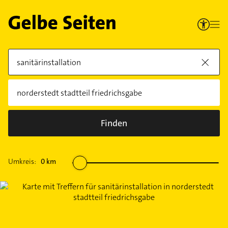
Finden
Umkreis:
0
km