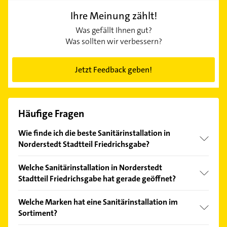
Ihre Meinung zählt!
Was gefällt Ihnen gut?
Was sollten wir verbessern?
Jetzt Feedback geben!
Häufige Fragen
Wie finde ich die beste Sanitärinstallation in
Norderstedt Stadtteil Friedrichsgabe?
Vergleichen Sie alle Anbieter anhand echter
Welche Sanitärinstallation in Norderstedt
Kundenmeinungen und profitieren Sie von den
Stadtteil Friedrichsgabe hat gerade geöffnet?
Empfehlungen. Die Suchergebnisse können Sie sich
einfach nach
Bewertungen
sortiert anzeigen lassen.
Im Anbieter-Bereich finden Sie alle
Öffnungszeiten
.
Welche Marken hat eine Sanitärinstallation im
Bitte beachten Sie, dass diese an Sonn- und
Sortiment?
Feiertagen abweichen können.