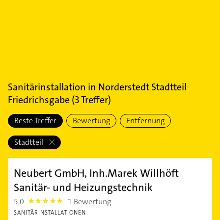
Sanitärinstallation
in
Norderstedt Stadtteil
Friedrichsgabe
(
3
Treffer)
Beste Treffer
Bewertung
Entfernung
Stadtteil
Neubert GmbH, Inh.Marek Willhöft
Sanitär- und Heizungstechnik
5,0
1 Bewertung
5.0
SANITÄRINSTALLATIONEN