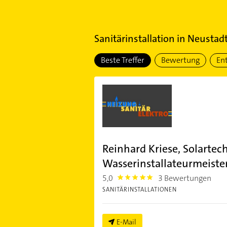
Sanitärinstallation
in
Neustadt
Beste Treffer
Bewertung
En
Reinhard Kriese, Solartec
Wasserinstallateurmeiste
5,0
3 Bewertungen
5.0
SANITÄRINSTALLATIONEN
E-Mail