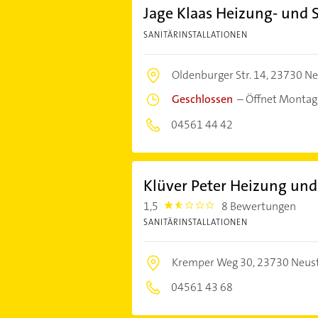
Jage Klaas Heizung- und S
SANITÄRINSTALLATIONEN
Oldenburger Str. 14,
23730 Neu
Geschlossen
–
Öffnet Montag
04561 44 42
Klüver Peter Heizung und
1,5
8 Bewertungen
1.5
SANITÄRINSTALLATIONEN
Kremper Weg 30,
23730 Neust
04561 43 68