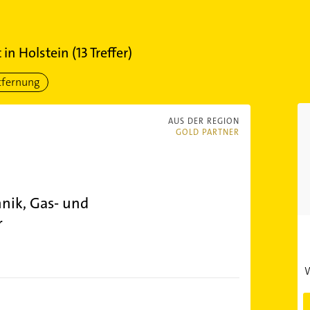
 in Holstein
(
13
Treffer)
tfernung
AUS DER REGION
GOLD PARTNER
hnik, Gas- und
r
W