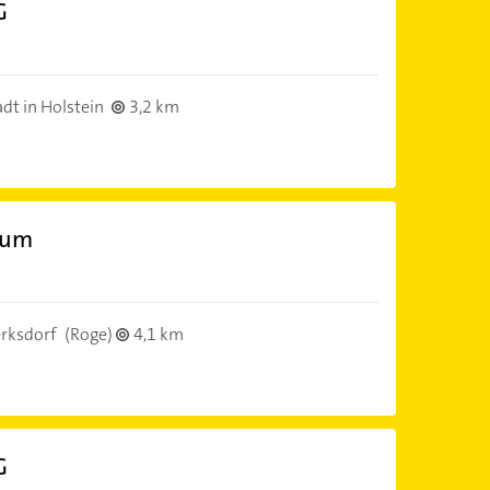
G
dt in Holstein
3,2 km
aum
rksdorf
(Roge)
4,1 km
G