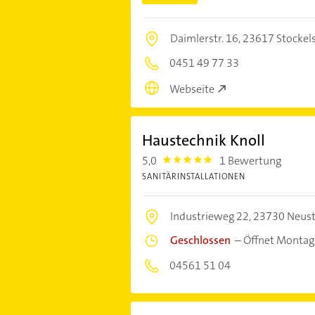
Daimlerstr. 16,
23617 Stockel
0451 49 77 33
Webseite
Haustechnik Knoll
5,0
1 Bewertung
5.0
SANITÄRINSTALLATIONEN
Industrieweg 22,
23730 Neusta
Geschlossen
–
Öffnet Montag
04561 51 04