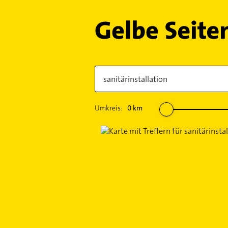
Umkreis:
0
km