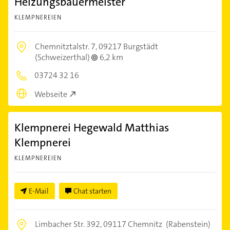
Heizungsbauermeister
KLEMPNEREIEN
Chemnitztalstr. 7,
09217 Burgstädt
(Schweizerthal)
6,2 km
03724 32 16
Webseite
Klempnerei Hegewald Matthias
Klempnerei
KLEMPNEREIEN
E-Mail
Chat starten
Limbacher Str. 392,
09117 Chemnitz
(Rabenstein)