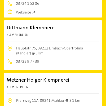
03724 1 52 86
Webseite
Dittmann Klempnerei
KLEMPNEREIEN
Hauptstr. 75,
09212 Limbach-Oberfrohna
(Kändler)
3 km
03722 9 77 39
Metzner Holger Klempnerei
KLEMPNEREIEN
Pfarrweg 11A,
09241 Mühlau
3,1 km