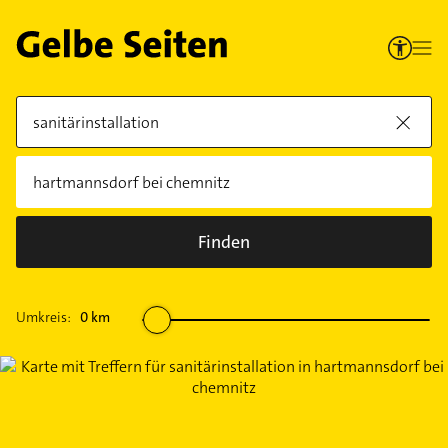
Finden
Umkreis:
0
km