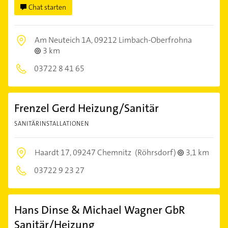
Chat starten
Am Neuteich 1A,
09212 Limbach-Oberfrohna
3 km
03722 8 41 65
Frenzel Gerd Heizung/Sanitär
SANITÄRINSTALLATIONEN
Haardt 17,
09247 Chemnitz
(Röhrsdorf)
3,1 km
03722 9 23 27
Hans Dinse & Michael Wagner GbR
Sanitär/Heizung