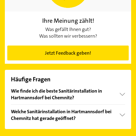
Ihre Meinung zählt!
Was gefällt Ihnen gut?
Was sollten wir verbessern?
Jetzt Feedback geben!
Häufige Fragen
Wie finde ich die beste Sanitärinstallation in
Hartmannsdorf bei Chemnitz?
Vergleichen Sie alle Anbieter anhand echter
Welche Sanitärinstallation in Hartmannsdorf bei
Kundenmeinungen und profitieren Sie von den
Chemnitz hat gerade geöffnet?
Empfehlungen. Die Suchergebnisse können Sie sich
einfach nach
Bewertungen
sortiert anzeigen lassen.
Im Anbieter-Bereich finden Sie alle
Öffnungszeiten
.
Bitte beachten Sie, dass diese an Sonn- und