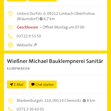
Untere Dorfstr. 6,
09212 Limbach-Oberfrohna
(Bräunsdorf)
6,7 km
Geschlossen
–
Öffnet Montag um 07:00
03722 9 53 50
Webseite
Wießner Michael Bauklempnerei Sanitär
KLEMPNEREIEN
E-Mail
Chat starten
Blankenburgstr. 110,
09114 Chemnitz
8 km
0371 3 30 43 01