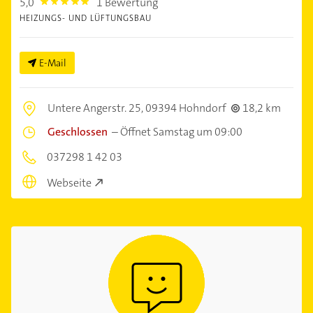
5,0
1 Bewertung
5.0
HEIZUNGS- UND LÜFTUNGSBAU
E-Mail
Untere Angerstr. 25,
09394 Hohndorf
18,2 km
Geschlossen
–
Öffnet Samstag um 09:00
037298 1 42 03
Webseite