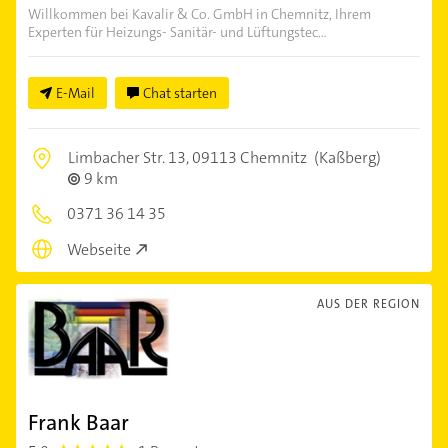
Willkommen bei Kavalir & Co. GmbH in Chemnitz, Ihrem
Experten für Heizungs- Sanitär- und Lüftungstec...
E-Mail
Chat starten
Limbacher Str. 13,
09113 Chemnitz
(Kaßberg)
9 km
0371 36 14 35
Webseite
AUS DER REGION
Frank Baar