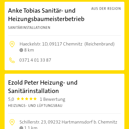
Anke Tobias Sanitär- und
AUS DER REGION
Heizungsbaumeisterbetrieb
SANITÄRINSTALLATIONEN
Haeckelstr. 1D,
09117 Chemnitz
(Reichenbrand)
8 km
0371 4 01 33 87
Ezold Peter Heizung- und
Sanitärinstallation
5,0
1 Bewertung
5.0
HEIZUNGS- UND LÜFTUNGSBAU
Schillerstr. 23,
09232 Hartmannsdorf b. Chemnitz
1,1 km