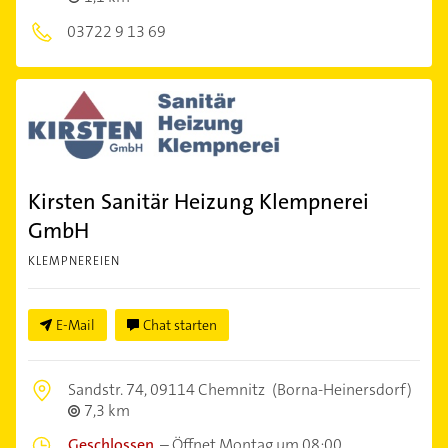
03722 9 13 69
Kirsten Sanitär Heizung Klempnerei
GmbH
KLEMPNEREIEN
E-Mail
Chat starten
Sandstr. 74,
09114 Chemnitz
(Borna-Heinersdorf)
7,3 km
Geschlossen
–
Öffnet Montag um 08:00