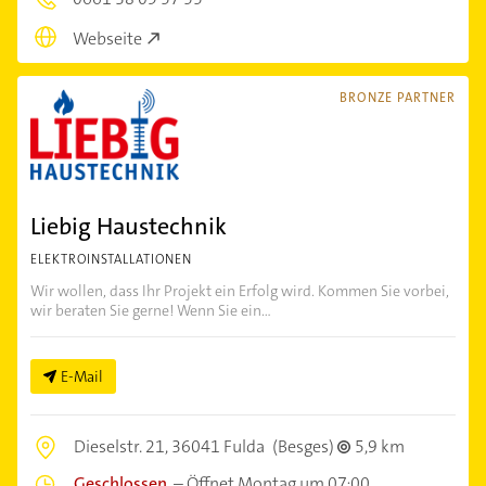
Webseite
BRONZE PARTNER
Liebig Haustechnik
ELEKTROINSTALLATIONEN
Wir wollen, dass Ihr Projekt ein Erfolg wird. Kommen Sie vorbei,
wir beraten Sie gerne! Wenn Sie ein...
E-Mail
Dieselstr. 21,
36041 Fulda
(Besges)
5,9 km
Geschlossen
–
Öffnet Montag um 07:00