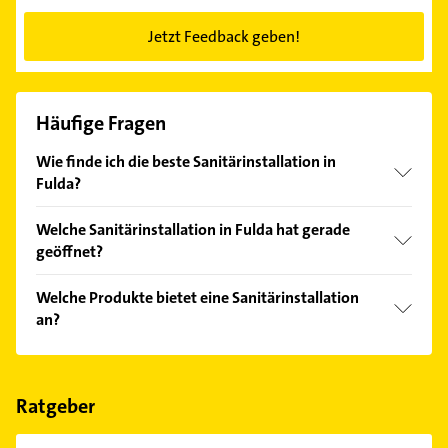
Jetzt Feedback geben!
Häufige Fragen
Wie finde ich die beste Sanitärinstallation in
Fulda?
Vergleichen Sie alle Anbieter anhand echter
Welche Sanitärinstallation in Fulda hat gerade
Kundenmeinungen und profitieren Sie von den
geöffnet?
Empfehlungen. Die Suchergebnisse können Sie sich
einfach nach
Bewertungen
sortiert anzeigen lassen.
Im Anbieter-Bereich finden Sie alle
Öffnungszeiten
.
Welche Produkte bietet eine Sanitärinstallation
Bitte beachten Sie, dass diese an Sonn- und
an?
Feiertagen abweichen können.
Das Angebot umfasst unter anderem Solaranlagen.
Ratgeber