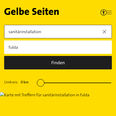
Finden
Umkreis:
0
km