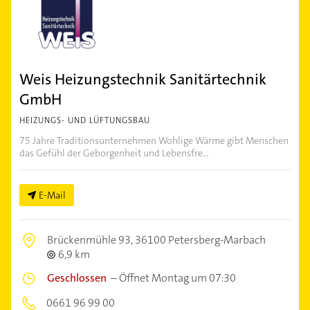
Weis Heizungstechnik Sanitärtechnik
GmbH
HEIZUNGS- UND LÜFTUNGSBAU
75 Jahre Traditionsunternehmen Wohlige Wärme gibt Menschen
das Gefühl der Geborgenheit und Lebensfre...
E-Mail
Brückenmühle 93,
36100 Petersberg-Marbach
6,9 km
Geschlossen
–
Öffnet Montag um 07:30
0661 96 99 00