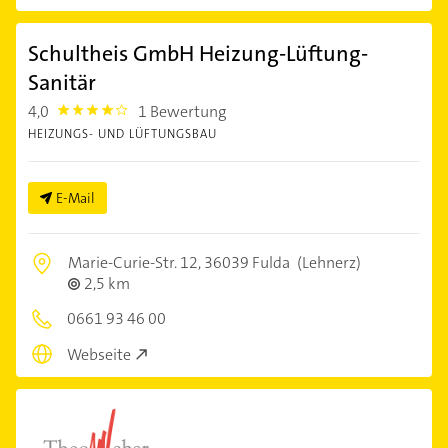
Schultheis GmbH Heizung-Lüftung-
Sanitär
4,0
1 Bewertung
4.0
HEIZUNGS- UND LÜFTUNGSBAU
E-Mail
Marie-Curie-Str. 12,
36039 Fulda
(Lehnerz)
2,5 km
0661 93 46 00
Webseite