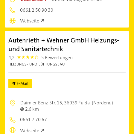
0661 2 50 90 30
Webseite
Autenrieth + Wehner GmbH Heizungs-
und Sanitärtechnik
4,2
5 Bewertungen
4.2000003
HEIZUNGS- UND LÜFTUNGSBAU
E-Mail
Daimler-Benz-Str. 15,
36039 Fulda
(Nordend)
2,6 km
0661 7 70 67
Webseite