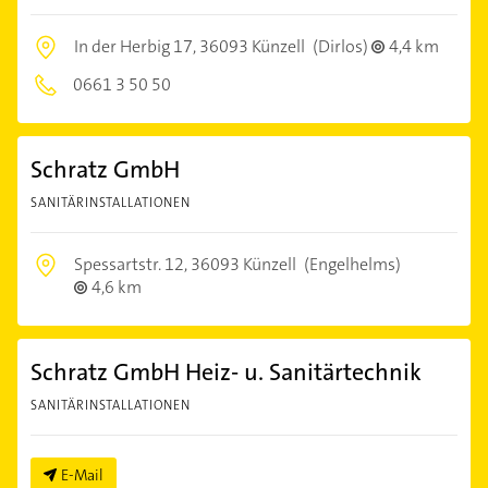
In der Herbig 17,
36093 Künzell
(Dirlos)
4,4 km
0661 3 50 50
Schratz GmbH
SANITÄRINSTALLATIONEN
Spessartstr. 12,
36093 Künzell
(Engelhelms)
4,6 km
Schratz GmbH Heiz- u. Sanitärtechnik
SANITÄRINSTALLATIONEN
E-Mail