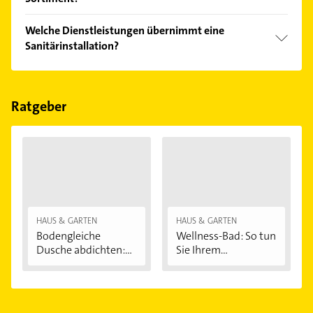
Feiertagen abweichen können.
Die Sanitärinstallation verkauft Marken wie Grohe,
Welche Dienstleistungen übernimmt eine
Hansa, Junkers und Vaillant.
Sanitärinstallation?
Folgende Leistungen werden angeboten:
Flaschnerei, Heizung, Sanitär, Flaschnerarbeiten und
Gasheizungssysteme.
Ratgeber
HAUS & GARTEN
HAUS & GARTEN
Bodengleiche
Wellness-Bad: So tun
Dusche abdichten:...
Sie Ihrem...