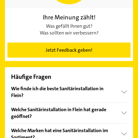
Ihre Meinung zählt!
Was gefällt Ihnen gut?
Was sollten wir verbessern?
Jetzt Feedback geben!
Häufige Fragen
Wie finde ich die beste Sanitärinstallation in
Flein?
Vergleichen Sie alle Anbieter anhand echter
Welche Sanitärinstallation in Flein hat gerade
Kundenmeinungen und profitieren Sie von den
geöffnet?
Empfehlungen. Die Suchergebnisse können Sie sich
einfach nach
Bewertungen
sortiert anzeigen lassen.
Im Anbieter-Bereich finden Sie alle
Öffnungszeiten
.
Welche Marken hat eine Sanitärinstallation im
Bitte beachten Sie, dass diese an Sonn- und
Sortiment?