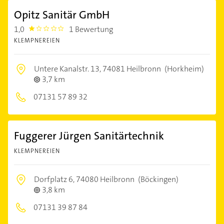
Opitz Sanitär GmbH
1,0
1 Bewertung
1.0
KLEMPNEREIEN
Untere Kanalstr. 13,
74081 Heilbronn
(Horkheim)
3,7 km
07131 57 89 32
Fuggerer Jürgen Sanitärtechnik
KLEMPNEREIEN
Dorfplatz 6,
74080 Heilbronn
(Böckingen)
3,8 km
07131 39 87 84