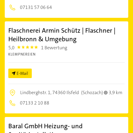
07131 57 06 64
Flaschnerei Armin Schütz | Flaschner |
Heilbronn & Umgebung
5,0
1 Bewertung
5.0
KLEMPNEREIEN
E-Mail
Lindberghstr. 1,
74360 Ilsfeld
(Schozach)
3,9 km
07133 2 10 88
Baral GmbH Heizung- und