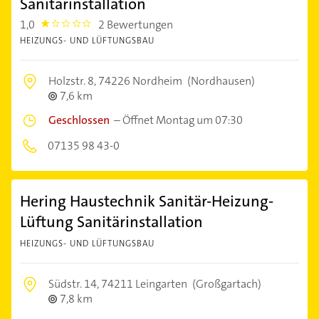
Sanitärinstallation
1,0
2 Bewertungen
1.0
HEIZUNGS- UND LÜFTUNGSBAU
Holzstr. 8,
74226 Nordheim
(Nordhausen)
7,6 km
Geschlossen
–
Öffnet Montag um 07:30
07135 98 43-0
Hering Haustechnik Sanitär-Heizung-
Lüftung Sanitärinstallation
HEIZUNGS- UND LÜFTUNGSBAU
Südstr. 14,
74211 Leingarten
(Großgartach)
7,8 km