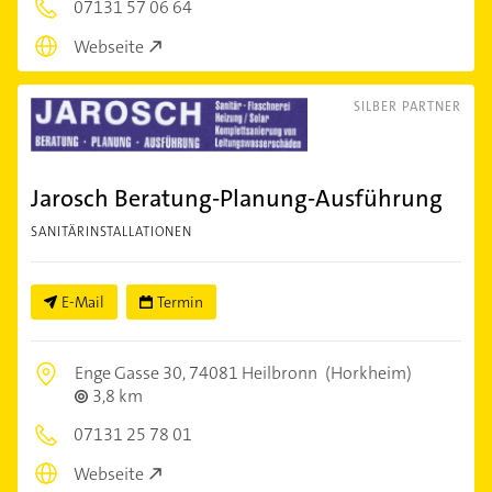
07131 57 06 64
Webseite
SILBER PARTNER
Jarosch Beratung-Planung-Ausführung
SANITÄRINSTALLATIONEN
E-Mail
Termin
Enge Gasse 30,
74081 Heilbronn
(Horkheim)
3,8 km
07131 25 78 01
Webseite