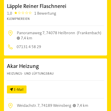
Läpple Reiner Flaschnerei
1,0
1 Bewertung
1.0
KLEMPNEREIEN
Panoramaweg 7,
74078 Heilbronn
(Frankenbach)
7,4 km
07131 4 58 29
Akar Heizung
HEIZUNGS- UND LÜFTUNGSBAU
E-Mail
Weidachstr. 7,
74189 Weinsberg
7,4 km