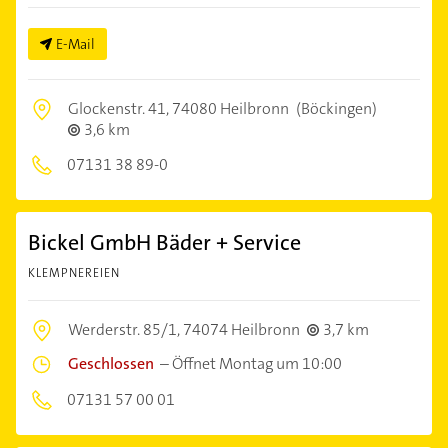
E-Mail
Glockenstr. 41,
74080 Heilbronn
(Böckingen)
3,6 km
07131 38 89-0
Bickel GmbH Bäder + Service
KLEMPNEREIEN
Werderstr. 85/1,
74074 Heilbronn
3,7 km
Geschlossen
–
Öffnet Montag um 10:00
07131 57 00 01