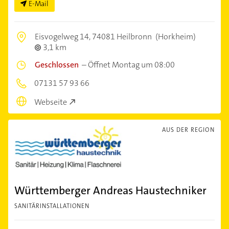
E-Mail
Eisvogelweg 14,
74081 Heilbronn
(Horkheim)
3,1 km
Geschlossen
–
Öffnet Montag um 08:00
07131 57 93 66
Webseite
AUS DER REGION
Württemberger Andreas Haustechniker
SANITÄRINSTALLATIONEN