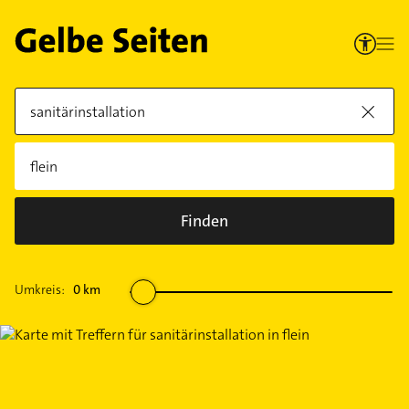
Finden
Umkreis:
0
km