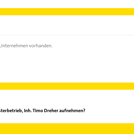
s Unternehmen vorhanden.
sterbetrieb, Inh. Timo Dreher aufnehmen?
ng Meisterbetrieb, Inh. Timo Dreher aufzunehmen. Einfach die pa
ktdaten-Bereich auswählen. Hier finden Sie alle
Kontaktdaten
.