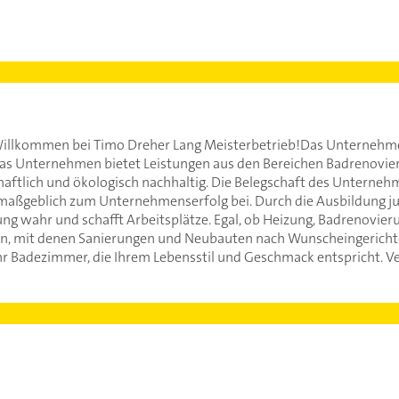
 Willkommen bei Timo Dreher Lang Meisterbetrieb!Das Unternehmen
. Das Unternehmen bietet Leistungen aus den Bereichen Badrenovier
chaftlich und ökologisch nachhaltig. Die Belegschaft des Untern
t maßgeblich zum Unternehmenserfolg bei. Durch die Ausbildung 
ung wahr und schafft Arbeitsplätze. Egal, ob Heizung, Badrenovier
en, mit denen Sanierungen und Neubauten nach Wunscheingeric
 Ihr Badezimmer, die Ihrem Lebensstil und Geschmack entspricht. V