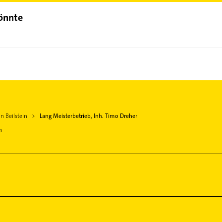
könnte
n Beilstein
Lang Meisterbetrieb, Inh. Timo Dreher
n