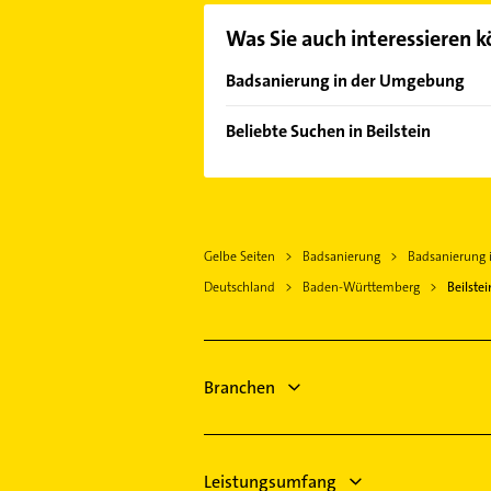
Was Sie auch interessieren 
Badsanierung in der Umgebung
Heilbronn Neckar
Beliebte Suchen in Beilstein
Bietigheim-Bissingen
Elektroinstallation
Ludwigsburg Württemberg
Elektriker
Winnenden
Elektro Reparatur
Waiblingen
Gelbe Seiten
Badsanierung
Badsanierung i
Immobilien
Stuttgart
Deutschland
Baden-Württemberg
Beilstei
Immobilienmakler
Schreiner
Bauunternehmen
Gartenbau & Landschaftsbau
Branchen
Zahnarzt
Hausarzt
Leistungsumfang