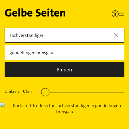
Finden
Umkreis:
0
km