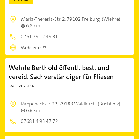
Maria-Theresia-Str. 2,
79102 Freiburg
(Wiehre)
6,8 km
0761 79 12 49 31
Webseite
Wehrle Berthold öffentl. best. und
vereid. Sachverständiger für Fliesen
SACHVERSTÄNDIGE
Rappeneckstr. 22,
79183 Waldkirch
(Buchholz)
6,8 km
07681 4 93 47 72