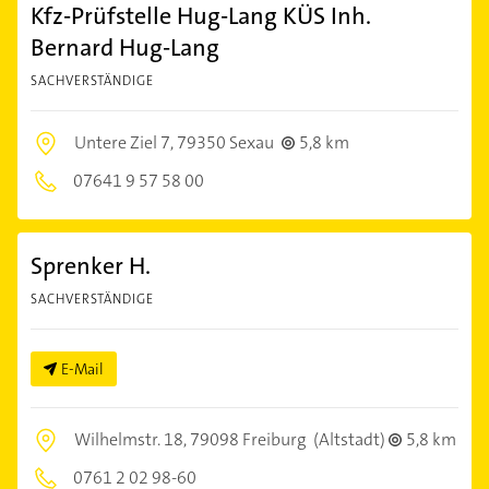
Kfz-Prüfstelle Hug-Lang KÜS Inh.
Bernard Hug-Lang
SACHVERSTÄNDIGE
Untere Ziel 7,
79350 Sexau
5,8 km
07641 9 57 58 00
Sprenker H.
SACHVERSTÄNDIGE
E-Mail
Wilhelmstr. 18,
79098 Freiburg
(Altstadt)
5,8 km
0761 2 02 98-60