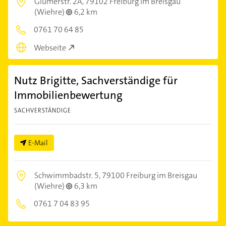
Glümerstr. 2A,
79102 Freiburg im Breisgau
(Wiehre)
6,2 km
0761 70 64 85
Webseite
Nutz Brigitte, Sachverständige für
Immobilienbewertung
SACHVERSTÄNDIGE
E-Mail
Schwimmbadstr. 5,
79100 Freiburg im Breisgau
(Wiehre)
6,3 km
0761 7 04 83 95