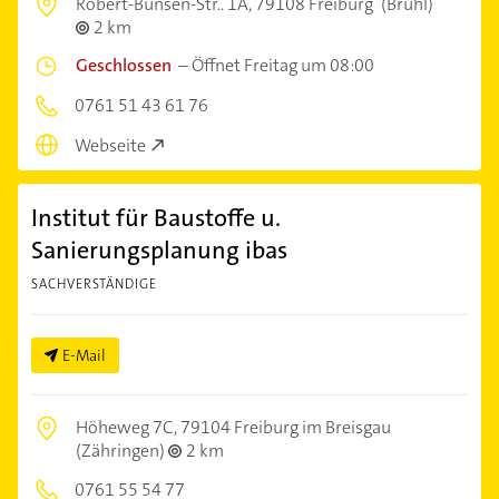
Robert-Bunsen-Str.. 1A,
79108 Freiburg
(Brühl)
2 km
Geschlossen
–
Öffnet Freitag um 08:00
0761 51 43 61 76
Webseite
Institut für Baustoffe u.
Sanierungsplanung ibas
SACHVERSTÄNDIGE
E-Mail
Höheweg 7C,
79104 Freiburg im Breisgau
(Zähringen)
2 km
0761 55 54 77