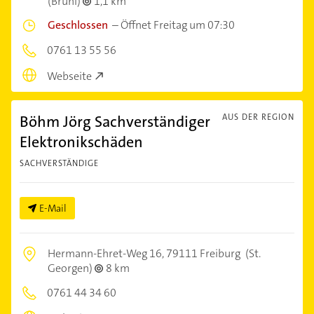
(Brühl)
1,1 km
Geschlossen
–
Öffnet Freitag um 07:30
0761 13 55 56
Webseite
Böhm Jörg Sachverständiger
AUS DER REGION
Elektronikschäden
SACHVERSTÄNDIGE
E-Mail
Hermann-Ehret-Weg 16,
79111 Freiburg
(St.
Georgen)
8 km
0761 44 34 60