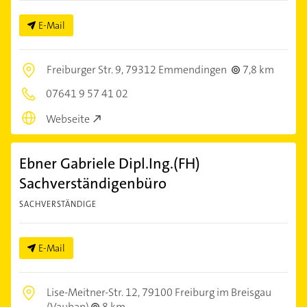
E-Mail
Freiburger Str. 9,
79312 Emmendingen
7,8 km
07641 9 57 41 02
Webseite
Ebner Gabriele Dipl.Ing.(FH)
Sachverständigenbüro
SACHVERSTÄNDIGE
E-Mail
Lise-Meitner-Str. 12,
79100 Freiburg im Breisgau
(Vauban)
8 km