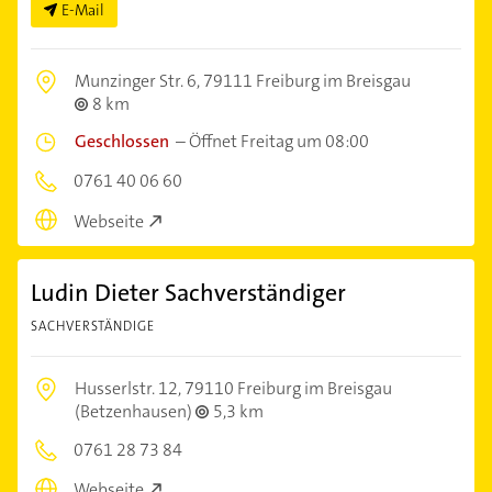
E-Mail
Munzinger Str. 6,
79111 Freiburg im Breisgau
8 km
Geschlossen
–
Öffnet Freitag um 08:00
0761 40 06 60
Webseite
Ludin Dieter Sachverständiger
SACHVERSTÄNDIGE
Husserlstr. 12,
79110 Freiburg im Breisgau
(Betzenhausen)
5,3 km
0761 28 73 84
Webseite