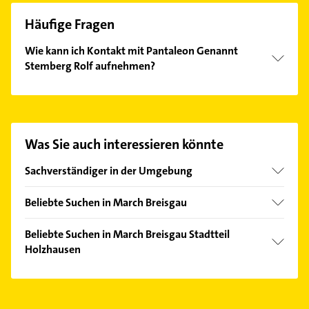
Häufige Fragen
Wie kann ich Kontakt mit Pantaleon Genannt
Stemberg Rolf aufnehmen?
Es ist sehr einfach Kontakt mit Pantaleon Genannt
Stemberg Rolf aufzunehmen. Einfach die passenden
Kontaktmöglichkeiten wie Adresse oder Mail in
unserem Kontaktdaten-Bereich auswählen. Hier
Was Sie auch interessieren könnte
finden Sie alle
Kontaktdaten
.
Sachverständiger in der Umgebung
Gundelfingen Breisgau
Beliebte Suchen in March Breisgau
Emmendingen
Fensterbauer
Freiburg im Breisgau
Beliebte Suchen in March Breisgau Stadtteil
Fenster
Holzhausen
Schallstadt
Schreiner
Freiamt
Steuerberater
Rechtsanwalt
Kirchzarten
Putzfrau
Gartenbau & Landschaftsbau