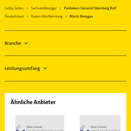
Bad Krozingen
Gebäudereinigung
Heizung & Sanitär
Gelbe Seiten
Sachverständiger
Pantaleon Genannt Stemberg Rolf
Ettenheim
Immobilien
Lüftungsanlagen
Deutschland
Baden-Württemberg
March Breisgau
Elzach
Immobilienmakler
Heizungsbauer
Seelbach Schutter
Maler
Heizungsfirmen
Bauunternehmen
Branche
Leistungsumfang
Ähnliche Anbieter