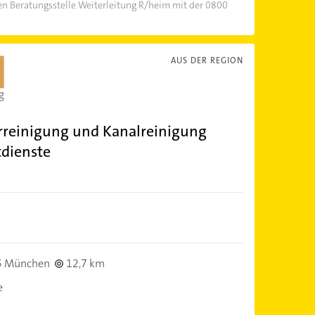
n Beratungsstelle Weiterleitung R/heim mit der 0800
AUS DER REGION
rreinigung und Kanalreinigung
dienste
5 München
12,7 km
e