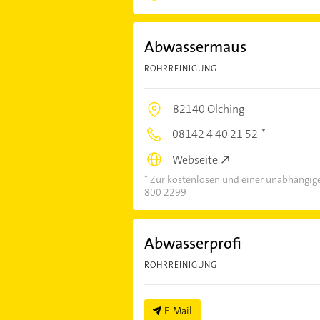
Abwassermaus
ROHRREINIGUNG
82140 Olching
08142 4 40 21 52
Webseite
Zur kostenlosen und einer unabhängige
800 2299
Abwasserprofi
ROHRREINIGUNG
E-Mail