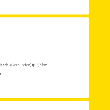
isach
(Gernlinden)
2,7 km
e