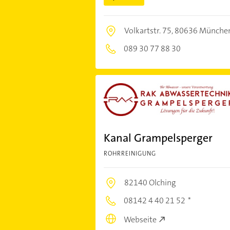
Volkartstr. 75,
80636 Münche
089 30 77 88 30
Kanal Grampelsperger
ROHRREINIGUNG
82140 Olching
08142 4 40 21 52
Webseite