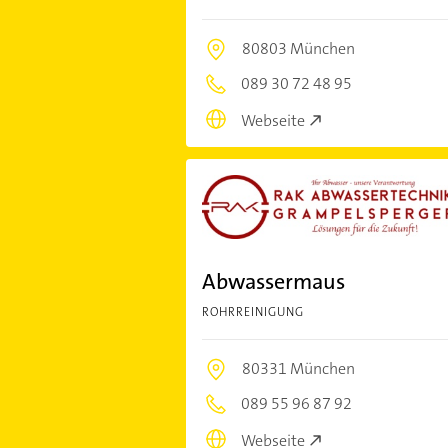
80803 München
089 30 72 48 95
Webseite
Abwassermaus
ROHRREINIGUNG
80331 München
089 55 96 87 92
Webseite