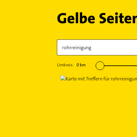
Umkreis:
0
km