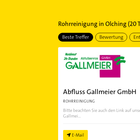
Rohrreinigung
in
Olching
(
20
T
Beste Treffer
Bewertung
En
Abfluss Gallmeier GmbH
ROHRREINIGUNG
Bitte beachten Sie auch den Link auf un
Gallmei...
E-Mail