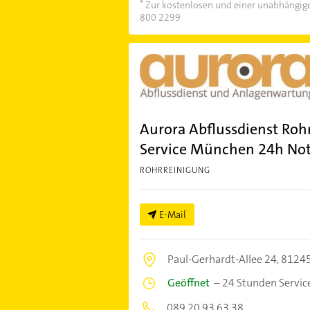
Zur kostenlosen und einer unabhängige
800 2299
Aurora Abflussdienst Roh
Service München 24h Not
ROHRREINIGUNG
E-Mail
Paul-Gerhardt-Allee 24,
8124
Geöffnet
–
24 Stunden Servic
089 20 93 63 38