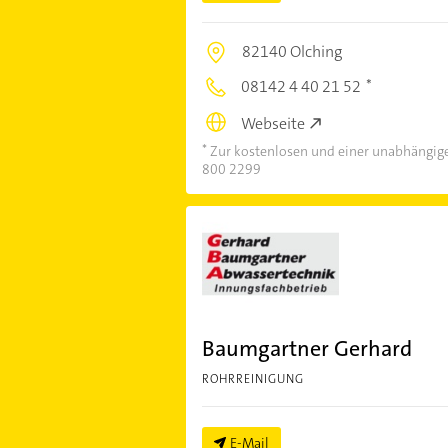
82140 Olching
08142 4 40 21 52
Webseite
Zur kostenlosen und einer unabhängige
800 2299
Baumgartner Gerhard
ROHRREINIGUNG
E-Mail