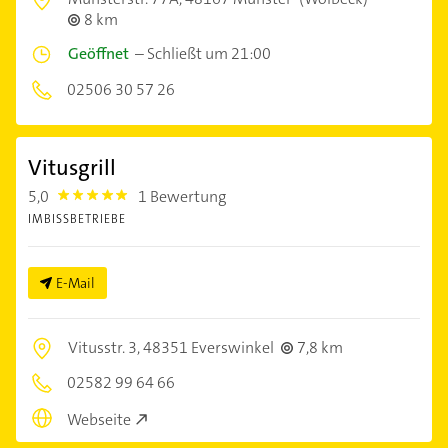
8 km
Geöffnet
–
Schließt um 21:00
02506 30 57 26
Vitusgrill
5,0
1 Bewertung
5.0
IMBISSBETRIEBE
E-Mail
Vitusstr. 3,
48351 Everswinkel
7,8 km
02582 99 64 66
Webseite