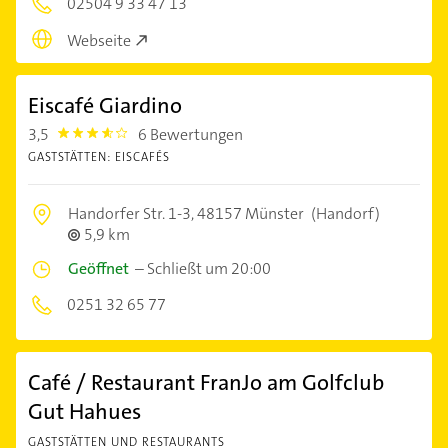
02504 9 33 47 13
Webseite
Eiscafé Giardino
3,5
6 Bewertungen
3.5
GASTSTÄTTEN: EISCAFÉS
Handorfer Str. 1-3,
48157 Münster
(Handorf)
5,9 km
Geöffnet
–
Schließt um 20:00
0251 32 65 77
Café / Restaurant FranJo am Golfclub
Gut Hahues
GASTSTÄTTEN UND RESTAURANTS