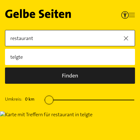
Finden
Umkreis:
0
km