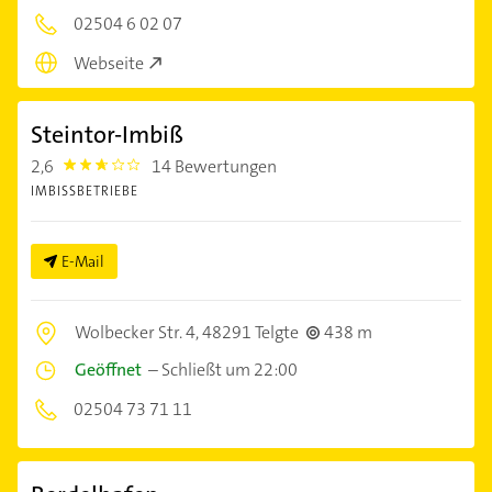
02504 6 02 07
Webseite
Steintor-Imbiß
2,6
14 Bewertungen
2.6000001
IMBISSBETRIEBE
E-Mail
Wolbecker Str. 4,
48291 Telgte
438 m
Geöffnet
–
Schließt um 22:00
02504 73 71 11