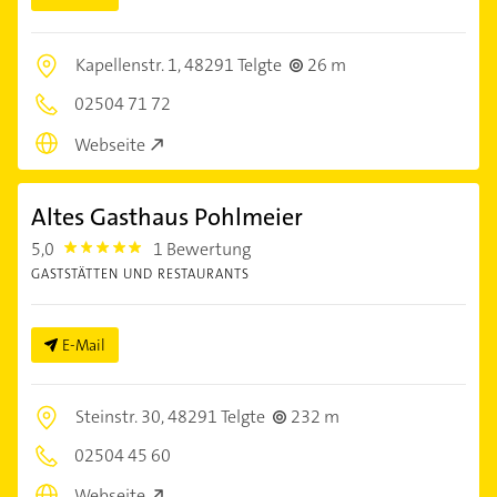
Kapellenstr. 1,
48291 Telgte
26 m
02504 71 72
Webseite
Altes Gasthaus Pohlmeier
5,0
1 Bewertung
5.0
GASTSTÄTTEN UND RESTAURANTS
E-Mail
Steinstr. 30,
48291 Telgte
232 m
02504 45 60
Webseite