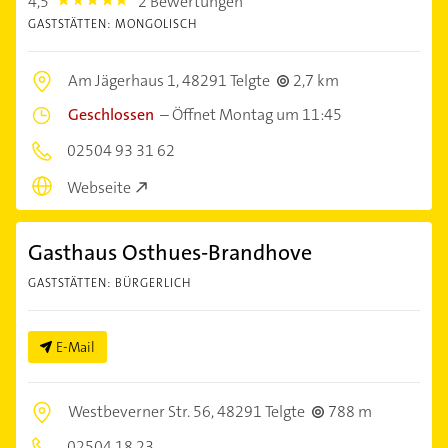
4,5
2 Bewertungen
4.5
GASTSTÄTTEN: MONGOLISCH
Am Jägerhaus 1,
48291 Telgte
2,7 km
Geschlossen
–
Öffnet Montag um 11:45
02504 93 31 62
Webseite
Gasthaus Osthues-Brandhove
GASTSTÄTTEN: BÜRGERLICH
E-Mail
Westbeverner Str. 56,
48291 Telgte
788 m
02504 18 23