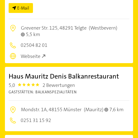
E-Mail
Grevener Str. 125,
48291 Telgte
(Westbevern)
5,5 km
02504 82 01
Webseite
Haus Mauritz Denis Balkanrestaurant
5,0
2 Bewertungen
5.0
GASTSTÄTTEN: BALKANSPEZIALITÄTEN
Mondstr. 1A,
48155 Münster
(Mauritz)
7,6 km
0251 31 15 92