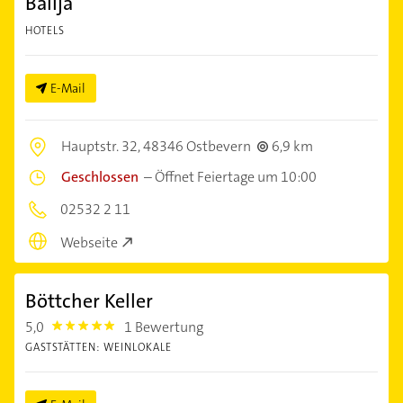
Balija
HOTELS
E-Mail
Hauptstr. 32,
48346 Ostbevern
6,9 km
Geschlossen
–
Öffnet Feiertage um 10:00
02532 2 11
Webseite
Böttcher Keller
5,0
1 Bewertung
5.0
GASTSTÄTTEN: WEINLOKALE