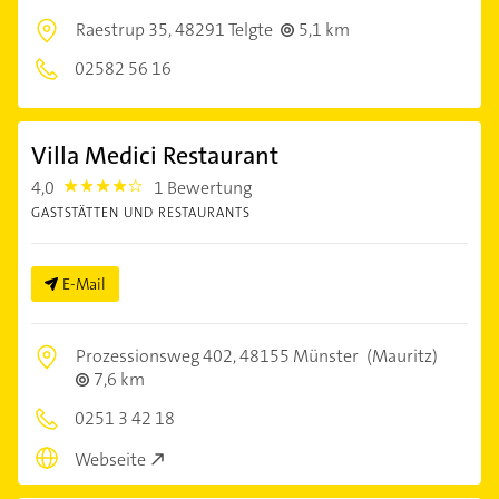
Raestrup 35,
48291 Telgte
5,1 km
02582 56 16
Villa Medici Restaurant
4,0
1 Bewertung
4.0
GASTSTÄTTEN UND RESTAURANTS
E-Mail
Prozessionsweg 402,
48155 Münster
(Mauritz)
7,6 km
0251 3 42 18
Webseite