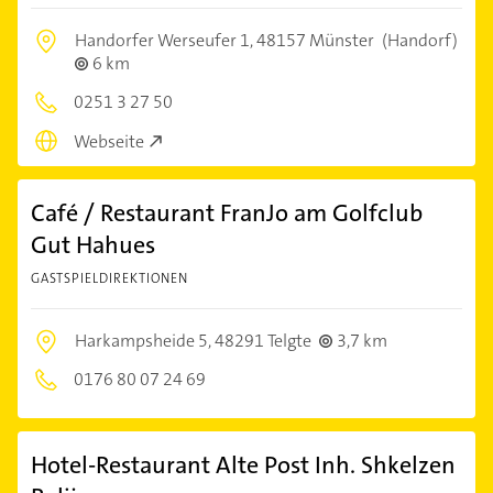
Handorfer Werseufer 1,
48157 Münster
(Handorf)
6 km
0251 3 27 50
Webseite
Café / Restaurant FranJo am Golfclub
Gut Hahues
GASTSPIELDIREKTIONEN
Harkampsheide 5,
48291 Telgte
3,7 km
0176 80 07 24 69
Hotel-Restaurant Alte Post Inh. Shkelzen