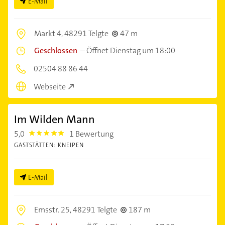
E-Mail
Markt 4,
48291 Telgte
47 m
Geschlossen
–
Öffnet Dienstag um 18:00
02504 88 86 44
Webseite
Im Wilden Mann
5,0
1 Bewertung
5.0
GASTSTÄTTEN: KNEIPEN
E-Mail
Emsstr. 25,
48291 Telgte
187 m