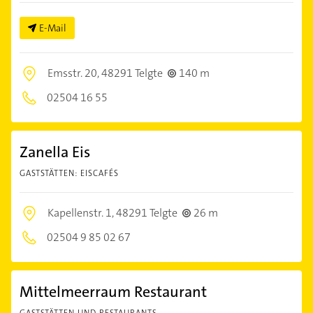
E-Mail
Emsstr. 20,
48291 Telgte
140 m
02504 16 55
Zanella Eis
GASTSTÄTTEN: EISCAFÉS
Kapellenstr. 1,
48291 Telgte
26 m
02504 9 85 02 67
Mittelmeerraum Restaurant
GASTSTÄTTEN UND RESTAURANTS