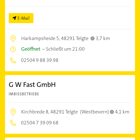
E-Mail
Harkampsheide 5,
48291 Telgte
3,7 km
Geöffnet
–
Schließt um 21:00
02504 9 88 39 98
G W Fast GmbH
IMBISSBETRIEBE
Kirchbrede 8,
48291 Telgte
(Westbevern)
4,1 km
02504 7 39 09 68