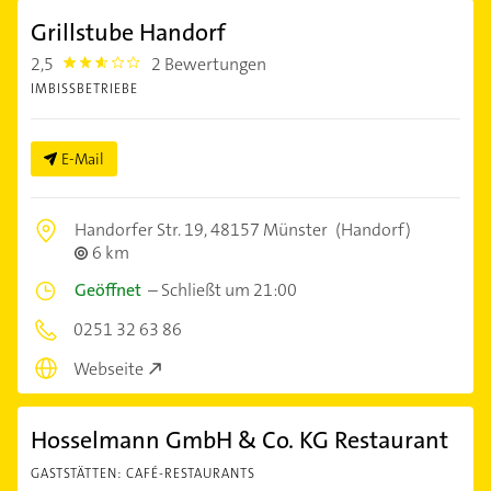
Grillstube Handorf
2,5
2 Bewertungen
2.5
IMBISSBETRIEBE
E-Mail
Handorfer Str. 19,
48157 Münster
(Handorf)
6 km
Geöffnet
–
Schließt um 21:00
0251 32 63 86
Webseite
Hosselmann GmbH & Co. KG Restaurant
GASTSTÄTTEN: CAFÉ-RESTAURANTS