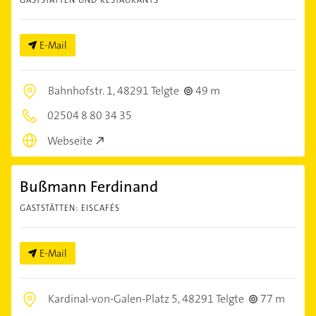
E-Mail
Bahnhofstr. 1,
48291 Telgte
49 m
02504 8 80 34 35
Webseite
Bußmann Ferdinand
GASTSTÄTTEN: EISCAFÉS
E-Mail
Kardinal-von-Galen-Platz 5,
48291 Telgte
77 m