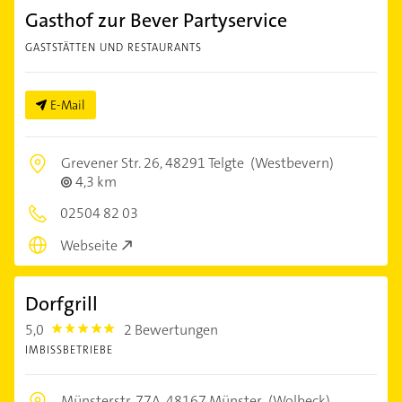
Gasthof zur Bever Partyservice
GASTSTÄTTEN UND RESTAURANTS
E-Mail
Grevener Str. 26,
48291 Telgte
(Westbevern)
4,3 km
02504 82 03
Webseite
Dorfgrill
5,0
2 Bewertungen
5.0
IMBISSBETRIEBE
Münsterstr. 77A,
48167 Münster
(Wolbeck)