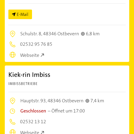
E-Mail
Schulstr. 8,
48346 Ostbevern
6,8 km
02532 95 76 85
Webseite
Kiek-rin Imbiss
IMBISSBETRIEBE
Hauptstr. 93,
48346 Ostbevern
7,4 km
Geschlossen
–
Öffnet um 17:00
02532 13 12
Webseite