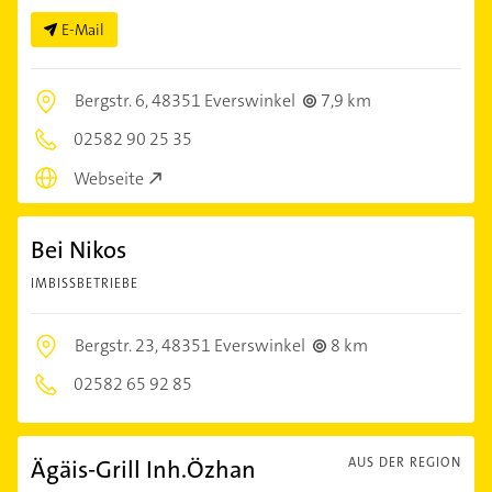
E-Mail
Bergstr. 6,
48351 Everswinkel
7,9 km
02582 90 25 35
Webseite
Bei Nikos
IMBISSBETRIEBE
Bergstr. 23,
48351 Everswinkel
8 km
02582 65 92 85
Ägäis-Grill Inh.Özhan
AUS DER REGION