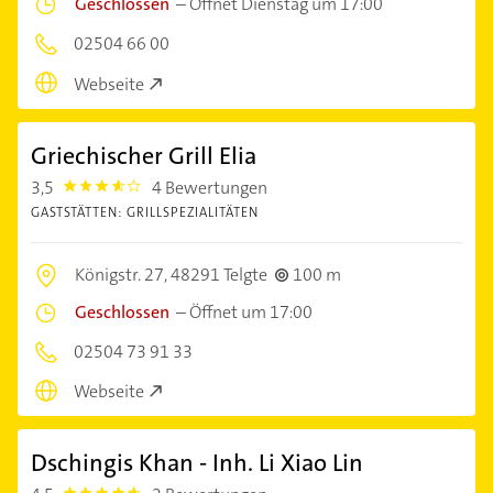
Geschlossen
–
Öffnet Dienstag um 17:00
02504 66 00
Webseite
Griechischer Grill Elia
3,5
4 Bewertungen
3.5
GASTSTÄTTEN: GRILLSPEZIALITÄTEN
Königstr. 27,
48291 Telgte
100 m
Geschlossen
–
Öffnet um 17:00
02504 73 91 33
Webseite
Dschingis Khan - Inh. Li Xiao Lin