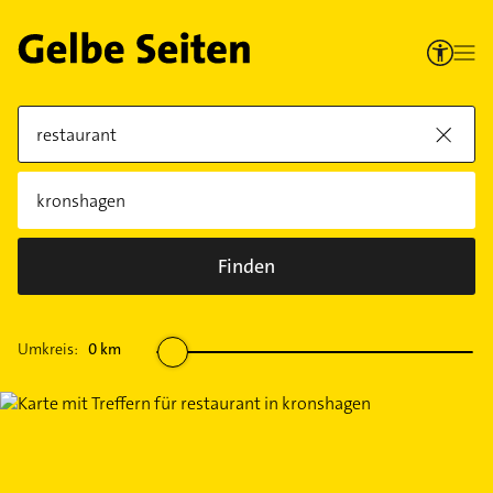
Finden
Umkreis:
0
km