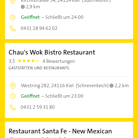
Kirchhofallee 54,
24114 Kiel
(Südfriedhof)
2,9 km
Geöffnet
–
Schließt um 24:00
0431 28 94 62 02
Chau's Wok Bistro Restaurant
3,5
4 Bewertungen
3.5
GASTSTÄTTEN UND RESTAURANTS
Westring 282,
24116 Kiel
(Schreventeich)
2,2 km
Geöffnet
–
Schließt um 23:00
0431 2 59 31 80
Restaurant Santa Fe - New Mexican