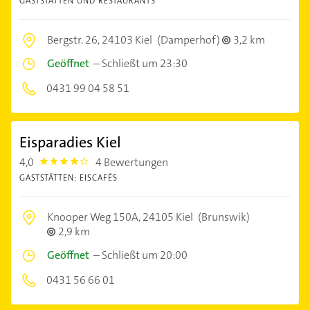
GASTSTÄTTEN UND RESTAURANTS
Bergstr. 26,
24103 Kiel
(Damperhof)
3,2 km
Geöffnet
–
Schließt um 23:30
0431 99 04 58 51
Eisparadies Kiel
4,0
4 Bewertungen
4.0
GASTSTÄTTEN: EISCAFÉS
Knooper Weg 150A,
24105 Kiel
(Brunswik)
2,9 km
Geöffnet
–
Schließt um 20:00
0431 56 66 01