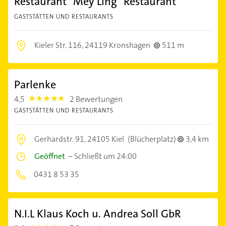
Restaurant "Mey Ling" Restaurant
GASTSTÄTTEN UND RESTAURANTS
Kieler Str. 116,
24119 Kronshagen
511 m
Parlenke
4,5
2 Bewertungen
4.5
GASTSTÄTTEN UND RESTAURANTS
Gerhardstr. 91,
24105 Kiel
(Blücherplatz)
3,4 km
Geöffnet
–
Schließt um 24:00
0431 8 53 35
N.I.L Klaus Koch u. Andrea Soll GbR