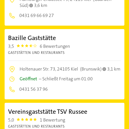
Süd)
3,6 km
0431 69 66 69 27
Bazille Gaststätte
3,5
6 Bewertungen
3.5
GASTSTÄTTEN UND RESTAURANTS
Holtenauer Str. 73,
24105 Kiel
(Brunswik)
3,1 km
Geöffnet
–
Schließt Freitag um 01:00
0431 56 37 96
Vereinsgaststätte TSV Russee
5,0
1 Bewertung
5.0
GASTSTÄTTEN UND RESTAURANTS