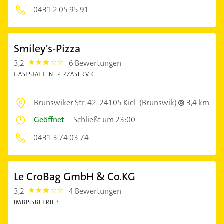
0431 2 05 95 91
Smiley's-Pizza
3,2
6 Bewertungen
3.2
GASTSTÄTTEN: PIZZASERVICE
Brunswiker Str. 42,
24105 Kiel
(Brunswik)
3,4 km
Geöffnet
–
Schließt um 23:00
0431 3 74 03 74
Le CroBag GmbH & Co.KG
3,2
4 Bewertungen
3.2
IMBISSBETRIEBE