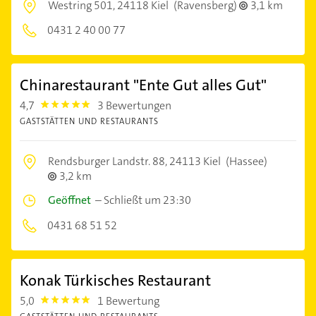
Westring 501,
24118 Kiel
(Ravensberg)
3,1 km
0431 2 40 00 77
Chinarestaurant "Ente Gut alles Gut"
4,7
3 Bewertungen
4.7000003
GASTSTÄTTEN UND RESTAURANTS
Rendsburger Landstr. 88,
24113 Kiel
(Hassee)
3,2 km
Geöffnet
–
Schließt um 23:30
0431 68 51 52
Konak Türkisches Restaurant
5,0
1 Bewertung
5.0