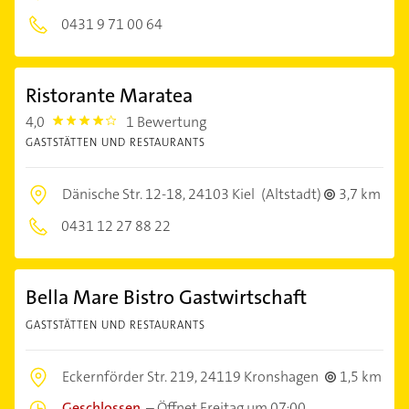
0431 9 71 00 64
Ristorante Maratea
4,0
1 Bewertung
4.0
GASTSTÄTTEN UND RESTAURANTS
Dänische Str. 12-18,
24103 Kiel
(Altstadt)
3,7 km
0431 12 27 88 22
Bella Mare Bistro Gastwirtschaft
GASTSTÄTTEN UND RESTAURANTS
Eckernförder Str. 219,
24119 Kronshagen
1,5 km
Geschlossen
–
Öffnet Freitag um 07:00