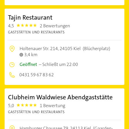
Tajin Restaurant
4,5
2 Bewertungen
4.5
GASTSTÄTTEN UND RESTAURANTS
Holtenauer Str. 214,
24105 Kiel
(Blücherplatz)
3,4 km
Geöffnet
–
Schließt um 22:00
0431 59 67 83 62
Clubheim Waldwiese Abendgaststätte
5,0
1 Bewertung
5.0
GASTSTÄTTEN UND RESTAURANTS
Hamburger Chaussee 79,
24113 Kiel
(Gaarden-