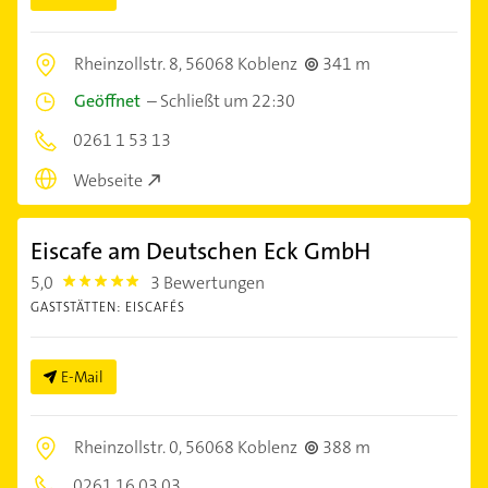
Rheinzollstr. 8,
56068 Koblenz
341 m
Geöffnet
–
Schließt um 22:30
0261 1 53 13
Webseite
Eiscafe am Deutschen Eck GmbH
5,0
3 Bewertungen
5.0
GASTSTÄTTEN: EISCAFÉS
E-Mail
Rheinzollstr. 0,
56068 Koblenz
388 m
0261 16 03 03