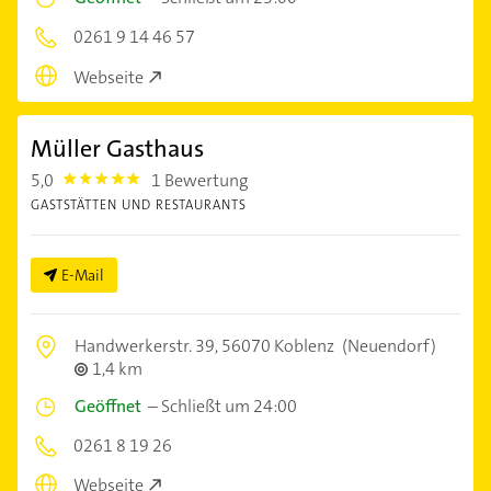
0261 9 14 46 57
Webseite
Müller Gasthaus
5,0
1 Bewertung
5.0
GASTSTÄTTEN UND RESTAURANTS
E-Mail
Handwerkerstr. 39,
56070 Koblenz
(Neuendorf)
1,4 km
Geöffnet
–
Schließt um 24:00
0261 8 19 26
Webseite