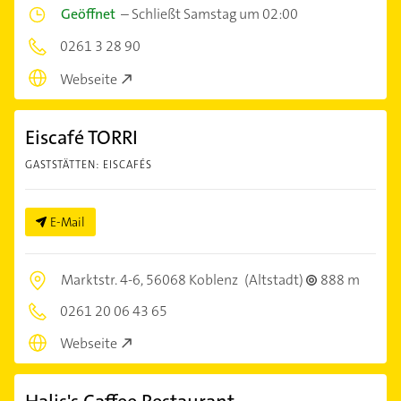
Geöffnet
–
Schließt Samstag um 02:00
0261 3 28 90
Webseite
Eiscafé TORRI
GASTSTÄTTEN: EISCAFÉS
E-Mail
Marktstr. 4-6,
56068 Koblenz
(Altstadt)
888 m
0261 20 06 43 65
Webseite