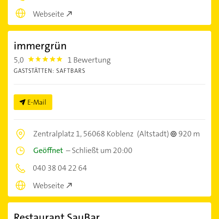
Webseite
immergrün
5,0
1 Bewertung
5.0
GASTSTÄTTEN: SAFTBARS
E-Mail
Zentralplatz 1,
56068 Koblenz
(Altstadt)
920 m
Geöffnet
–
Schließt um 20:00
040 38 04 22 64
Webseite
Restaurant SauBar