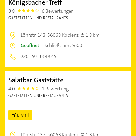
Königsbacher Treff
3,8
6 Bewertungen
3.8
GASTSTÄTTEN UND RESTAURANTS
Löhrstr. 143,
56068 Koblenz
1,8 km
Geöffnet
–
Schließt um 23:00
0261 97 38 49 49
Salatbar Gaststätte
4,0
1 Bewertung
4.0
GASTSTÄTTEN UND RESTAURANTS
E-Mail
Löhrstr. 137,
56068 Koblenz
1,8 km