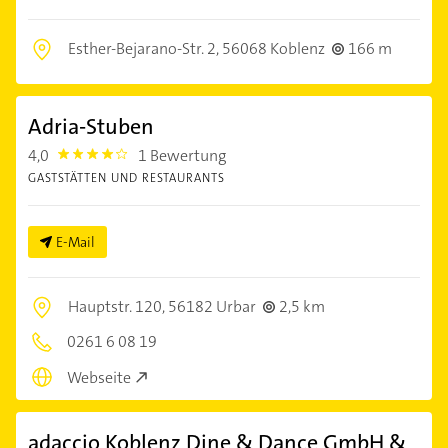
Esther-Bejarano-Str. 2,
56068 Koblenz
166 m
Adria-Stuben
4,0
1 Bewertung
4.0
GASTSTÄTTEN UND RESTAURANTS
E-Mail
Hauptstr. 120,
56182 Urbar
2,5 km
0261 6 08 19
Webseite
adaccio Koblenz Dine & Dance GmbH &