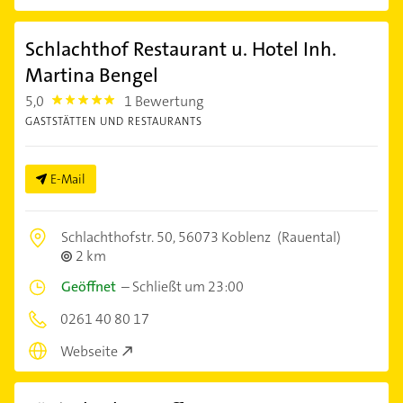
Schlachthof Restaurant u. Hotel Inh.
Martina Bengel
5,0
1 Bewertung
5.0
GASTSTÄTTEN UND RESTAURANTS
E-Mail
Schlachthofstr. 50,
56073 Koblenz
(Rauental)
2 km
Geöffnet
–
Schließt um 23:00
0261 40 80 17
Webseite