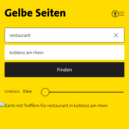
Finden
Umkreis:
0
km