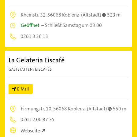
Rheinstr. 32,
56068 Koblenz
(Altstadt)
523 m
Geöffnet
–
Schließt Samstag um 03:00
0261 3 36 13
La Gelateria Eiscafé
GASTSTÄTTEN: EISCAFÉS
E-Mail
Firmungstr. 10,
56068 Koblenz
(Altstadt)
550 m
0261 2 00 87 75
Webseite