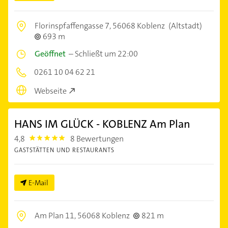
Florinspfaffengasse 7,
56068 Koblenz
(Altstadt)
693 m
Geöffnet
–
Schließt um 22:00
0261 10 04 62 21
Webseite
HANS IM GLÜCK - KOBLENZ Am Plan
4,8
8 Bewertungen
4.8
GASTSTÄTTEN UND RESTAURANTS
E-Mail
Am Plan 11,
56068 Koblenz
821 m