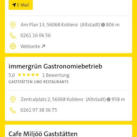
E-Mail
Am Plan 13,
56068 Koblenz
(Altstadt)
806 m
0261 16 06 56
Webseite
immergrün Gastronomiebetrieb
5,0
1 Bewertung
5.0
GASTSTÄTTEN UND RESTAURANTS
Zentralplatz 2,
56068 Koblenz
(Altstadt)
958 m
0261 97 38 36 75
Cafe Miljöö Gaststätten