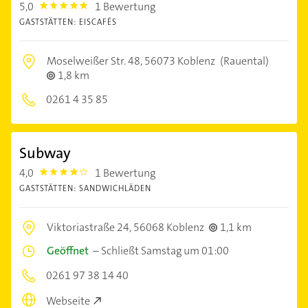
5,0
1 Bewertung
5.0
GASTSTÄTTEN: EISCAFÉS
Moselweißer Str. 48,
56073 Koblenz
(Rauental)
1,8 km
0261 4 35 85
Subway
4,0
1 Bewertung
4.0
GASTSTÄTTEN: SANDWICHLÄDEN
Viktoriastraße 24,
56068 Koblenz
1,1 km
Geöffnet
–
Schließt Samstag um 01:00
0261 97 38 14 40
Webseite