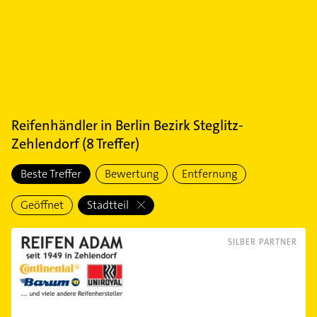
Reifenhändler
in
Berlin Bezirk Steglitz-
Zehlendorf
(
8
Treffer)
Beste Treffer
Bewertung
Entfernung
Geöffnet
Stadtteil
SILBER PARTNER