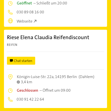
Geöffnet
–
Schließt um 20:00
030 89 08 16 00
Webseite
Riese Elena Claudia Reifendiscount
REIFEN
Chat starten
Königin-Luise-Str. 22a,
14195 Berlin
(Dahlem)
3,4 km
Geschlossen
–
Öffnet um 09:00
030 91 42 22 64