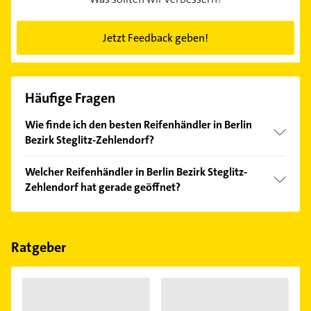
Jetzt Feedback geben!
Häufige Fragen
Wie finde ich den besten Reifenhändler in Berlin
Bezirk Steglitz-Zehlendorf?
Vergleichen Sie alle Anbieter anhand echter
Welcher Reifenhändler in Berlin Bezirk Steglitz-
Kundenmeinungen und profitieren Sie von den
Zehlendorf hat gerade geöffnet?
Empfehlungen. Die Suchergebnisse können Sie sich
einfach nach
Bewertungen
sortiert anzeigen lassen.
Im Anbieter-Bereich finden Sie alle
Öffnungszeiten
.
Bitte beachten Sie, dass diese an Sonn- und
Feiertagen abweichen können.
Ratgeber