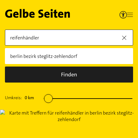
Finden
Umkreis:
0
km