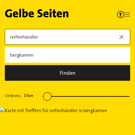
Finden
Umkreis:
0
km