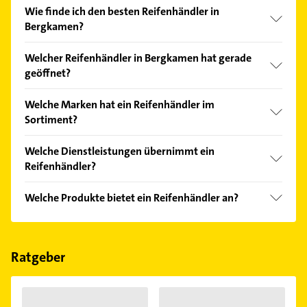
Wie finde ich den besten Reifenhändler in
Bergkamen?
Vergleichen Sie alle Anbieter anhand echter
Welcher Reifenhändler in Bergkamen hat gerade
Kundenmeinungen und profitieren Sie von den
geöffnet?
Empfehlungen. Die Suchergebnisse können Sie sich
einfach nach
Bewertungen
sortiert anzeigen lassen.
Im Anbieter-Bereich finden Sie alle
Öffnungszeiten
.
Welche Marken hat ein Reifenhändler im
Bitte beachten Sie, dass diese an Sonn- und
Sortiment?
Feiertagen abweichen können.
Der Reifenhändler verkauft Marken wie Dunlop,
Welche Dienstleistungen übernimmt ein
Good Year, Michelin und ZEUS.
Reifenhändler?
Folgende Leistungen werden angeboten:
Welche Produkte bietet ein Reifenhändler an?
Auswuchten, Pannenschutztechnologien und
Reparaturen.
Das Angebot umfasst unter anderem Gebrauchte
EM Reifen und O-Ringe.
Ratgeber