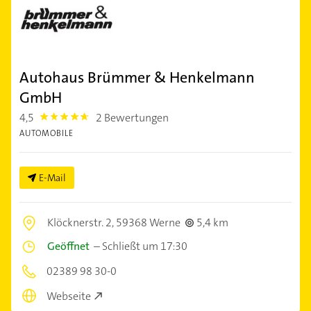
Autohaus Brümmer & Henkelmann
GmbH
4,5
2 Bewertungen
4.5
AUTOMOBILE
E-Mail
Klöcknerstr. 2,
59368 Werne
5,4 km
Geöffnet
–
Schließt um 17:30
02389 98 30-0
Webseite