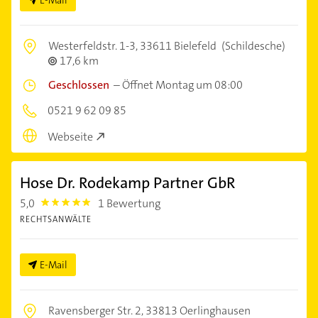
E-Mail
Westerfeldstr. 1-3,
33611 Bielefeld
(Schildesche)
17,6 km
Geschlossen
–
Öffnet Montag um 08:00
0521 9 62 09 85
Webseite
Hose Dr. Rodekamp Partner GbR
5,0
1 Bewertung
5.0
RECHTSANWÄLTE
E-Mail
Ravensberger Str. 2,
33813 Oerlinghausen