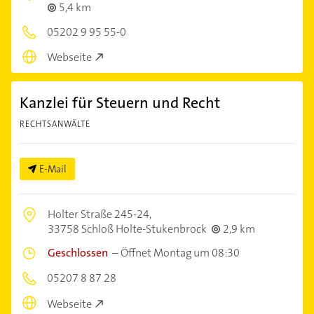
5,4 km
05202 9 95 55-0
Webseite
Kanzlei für Steuern und Recht
RECHTSANWÄLTE
E-Mail
Holter Straße 245-24,
33758 Schloß Holte-Stukenbrock
2,9 km
Geschlossen
–
Öffnet Montag um 08:30
05207 8 87 28
Webseite