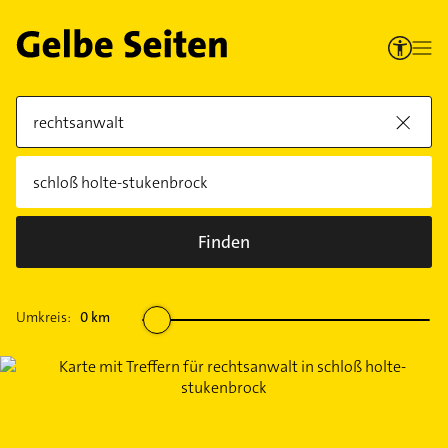
Finden
Umkreis:
0
km