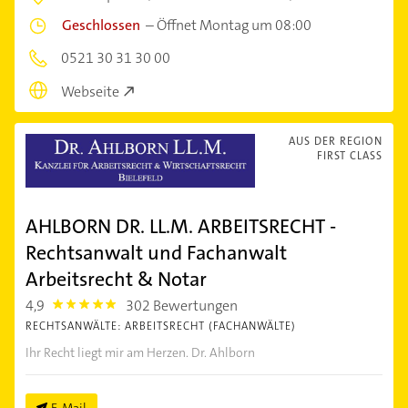
Geschlossen
–
Öffnet Montag um 08:00
0521 30 31 30 00
Webseite
AUS DER REGION
FIRST CLASS
AHLBORN DR. LL.M. ARBEITSRECHT -
Rechtsanwalt und Fachanwalt
Arbeitsrecht & Notar
4,9
302 Bewertungen
4.9
RECHTSANWÄLTE: ARBEITSRECHT (FACHANWÄLTE)
Ihr Recht liegt mir am Herzen. Dr. Ahlborn