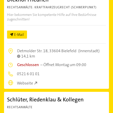
RECHTSANWÄLTE: KRAFTFAHRZEUGRECHT (SCHWERPUNKT)
Hier bekommen Sie kompetente Hilfe auf Ihre Bedürfnisse
zugeschnitten!
E-Mail
Detmolder Str. 18,
33604 Bielefeld
(Innenstadt)
14,1 km
Geschlossen
–
Öffnet Montag um 09:00
0521 6 01 01
Webseite
Schlüter, Riedenklau & Kollegen
RECHTSANWÄLTE