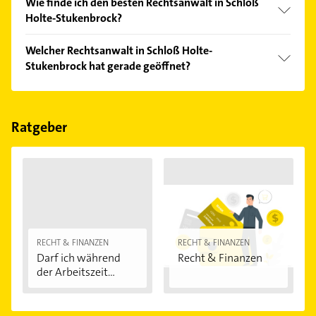
Wie finde ich den besten Rechtsanwalt in Schloß
Holte-Stukenbrock?
Vergleichen Sie alle Anbieter anhand echter
Welcher Rechtsanwalt in Schloß Holte-
Kundenmeinungen und profitieren Sie von den
Stukenbrock hat gerade geöffnet?
Empfehlungen. Die Suchergebnisse können Sie sich
einfach nach
Bewertungen
sortiert anzeigen lassen.
Im Anbieter-Bereich finden Sie alle
Öffnungszeiten
.
Bitte beachten Sie, dass diese an Sonn- und
Feiertagen abweichen können.
Ratgeber
RECHT & FINANZEN
RECHT & FINANZEN
Darf ich während
Recht & Finanzen
der Arbeitszeit...