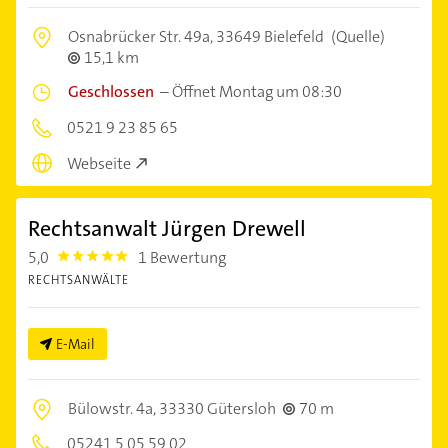
Osnabrücker Str. 49a,
33649 Bielefeld
(Quelle)
15,1 km
Geschlossen
–
Öffnet Montag um 08:30
0521 9 23 85 65
Webseite
Rechtsanwalt Jürgen Drewell
5,0
1 Bewertung
5.0
RECHTSANWÄLTE
E-Mail
Bülowstr. 4a,
33330 Gütersloh
70 m
05241 5 05 59 02