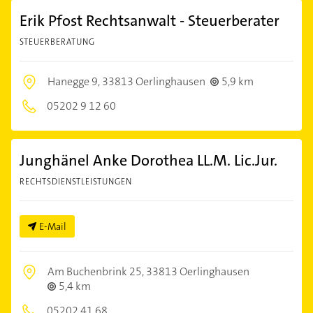
Erik Pfost Rechtsanwalt - Steuerberater
STEUERBERATUNG
Hanegge 9,
33813 Oerlinghausen
5,9 km
05202 9 12 60
Junghänel Anke Dorothea LL.M. Lic.Jur.
RECHTSDIENSTLEISTUNGEN
E-Mail
Am Buchenbrink 25,
33813 Oerlinghausen
5,4 km
05202 41 68