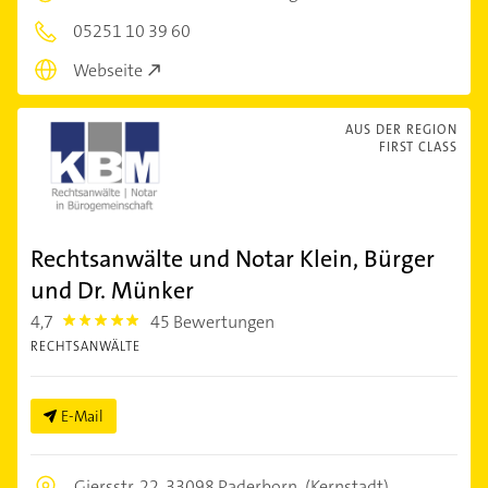
05251 10 39 60
Webseite
AUS DER REGION
FIRST CLASS
Rechtsanwälte und Notar Klein, Bürger
und Dr. Münker
4,7
45 Bewertungen
4.7000003
RECHTSANWÄLTE
E-Mail
Giersstr. 22,
33098 Paderborn
(Kernstadt)