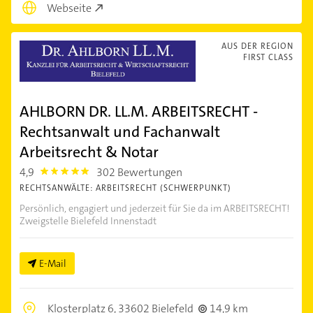
Webseite
AUS DER REGION
FIRST CLASS
AHLBORN DR. LL.M. ARBEITSRECHT -
Rechtsanwalt und Fachanwalt
Arbeitsrecht & Notar
4,9
302 Bewertungen
4.9
RECHTSANWÄLTE: ARBEITSRECHT (SCHWERPUNKT)
Persönlich, engagiert und jederzeit für Sie da im ARBEITSRECHT!
Zweigstelle Bielefeld Innenstadt
E-Mail
Klosterplatz 6,
33602 Bielefeld
14,9 km