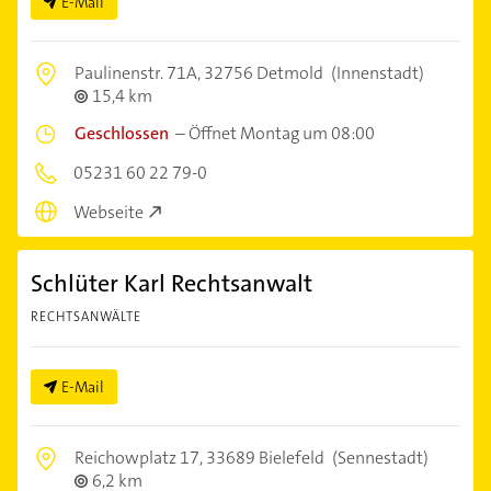
E-Mail
Paulinenstr. 71A,
32756 Detmold
(Innenstadt)
15,4 km
Geschlossen
–
Öffnet Montag um 08:00
05231 60 22 79-0
Webseite
Schlüter Karl Rechtsanwalt
RECHTSANWÄLTE
E-Mail
Reichowplatz 17,
33689 Bielefeld
(Sennestadt)
6,2 km