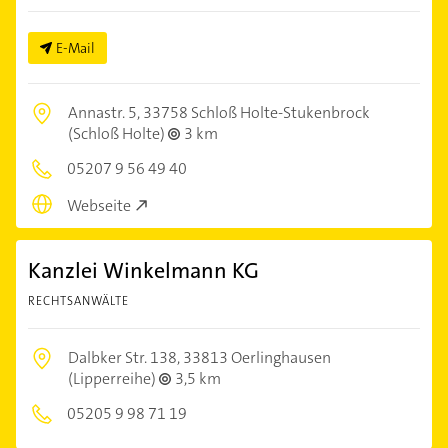
E-Mail
Annastr. 5,
33758 Schloß Holte-Stukenbrock
(Schloß Holte)
3 km
05207 9 56 49 40
Webseite
Kanzlei Winkelmann KG
RECHTSANWÄLTE
Dalbker Str. 138,
33813 Oerlinghausen
(Lipperreihe)
3,5 km
05205 9 98 71 19