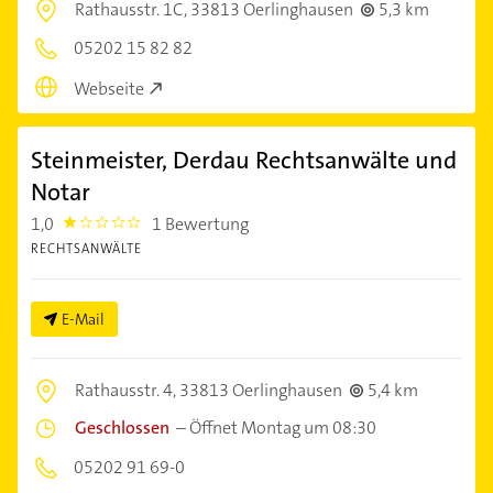
Rathausstr. 1C,
33813 Oerlinghausen
5,3 km
05202 15 82 82
Webseite
Steinmeister, Derdau Rechtsanwälte und
Notar
1,0
1 Bewertung
1.0
RECHTSANWÄLTE
E-Mail
Rathausstr. 4,
33813 Oerlinghausen
5,4 km
Geschlossen
–
Öffnet Montag um 08:30
05202 91 69-0