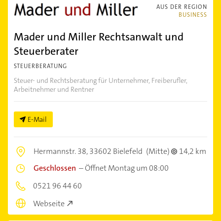
AUS DER REGION
BUSINESS
Mader und Miller Rechtsanwalt und
Steuerberater
STEUERBERATUNG
Steuer- und Rechtsberatung für Unternehmer, Freiberufler,
Arbeitnehmer und Rentner
E-Mail
Hermannstr. 38,
33602 Bielefeld
(Mitte)
14,2 km
Geschlossen
–
Öffnet Montag um 08:00
0521 96 44 60
Webseite