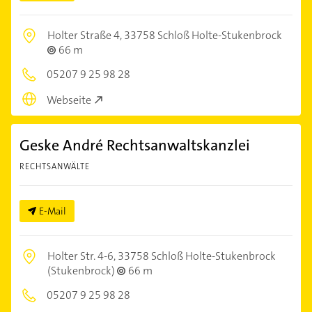
Holter Straße 4,
33758 Schloß Holte-Stukenbrock
66 m
05207 9 25 98 28
Webseite
Geske André Rechtsanwaltskanzlei
RECHTSANWÄLTE
E-Mail
Holter Str. 4-6,
33758 Schloß Holte-Stukenbrock
(Stukenbrock)
66 m
05207 9 25 98 28