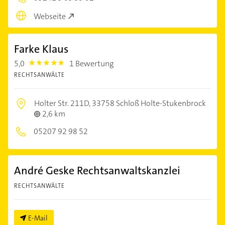
Webseite
Farke Klaus
5,0
1 Bewertung
5.0
RECHTSANWÄLTE
Holter Str. 211D,
33758 Schloß Holte-Stukenbrock
2,6 km
05207 92 98 52
André Geske Rechtsanwaltskanzlei
RECHTSANWÄLTE
E-Mail