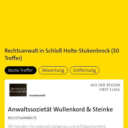
Rechtsanwalt
in
Schloß Holte-Stukenbrock
(
30
Treffer)
Beste Treffer
Bewertung
Entfernung
AUS DER REGION
FIRST CLASS
Anwaltssozietät Wullenkord & Steinke
RECHTSANWÄLTE
Wir beraten Sie jederzeit zielgenau und erfolgsorientiert.