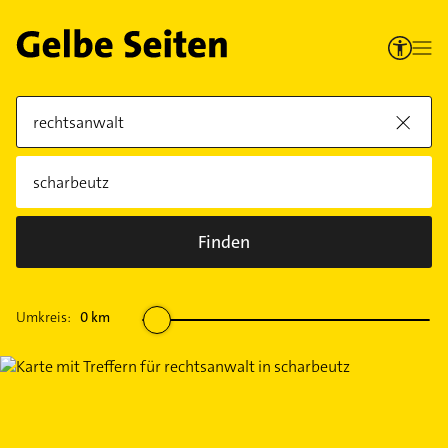
Finden
Umkreis:
0
km