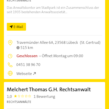
RECHTSANWÄLTE
Das Anwaltskontor am Stadtpark ist ein Zusammenschluss der
seit 1935 bestehenden Anwaltssozietät...
E-Mail
Travemünder Allee 6A,
23568 Lübeck
(St. Gertrud)
515 km
Geschlossen
–
Öffnet Montag um 09:00
0451 38 96 70
Webseite
Melchert Thomas G.H. Rechtsanwalt
1,0
1 Bewertung
1.0
RECHTSANWÄLTE