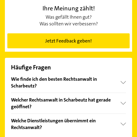
Ihre Meinung zählt!
Was gefällt Ihnen gut?
Was sollten wir verbessern?
Jetzt Feedback geben!
Häufige Fragen
Wie finde ich den besten Rechtsanwalt in
Scharbeutz?
Vergleichen Sie alle Anbieter anhand echter
Welcher Rechtsanwalt in Scharbeutz hat gerade
Kundenmeinungen und profitieren Sie von den
geöffnet?
Empfehlungen. Die Suchergebnisse können Sie sich
einfach nach
Bewertungen
sortiert anzeigen lassen.
Im Anbieter-Bereich finden Sie alle
Öffnungszeiten
.
Welche Dienstleistungen übernimmt ein
Bitte beachten Sie, dass diese an Sonn- und
Rechtsanwalt?
Feiertagen abweichen können.