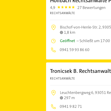
Höllbach Rechtsanwälte 
4,9
27 Bewertungen
4.9
RECHTSANWÄLTE
Bischof-von-Henle-Str. 2,
9305
1,8 km
Geöffnet
–
Schließt um 17:00
0941 59 93 86 60
Tronicsek B. Rechtsanwalt
RECHTSANWÄLTE
Leuchtenbergweg 6,
93051 Re
297 m
0941 9 82 71