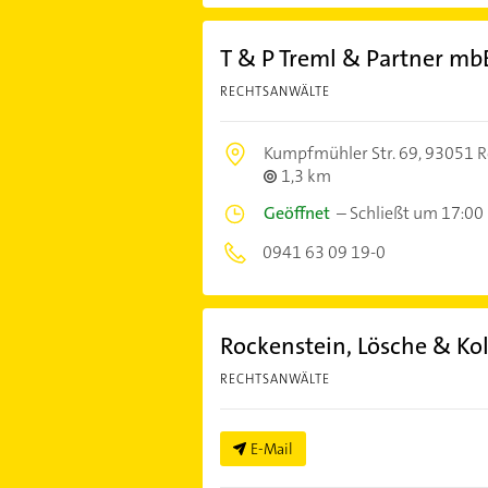
T & P Treml & Partner mb
RECHTSANWÄLTE
Kumpfmühler Str. 69,
93051 R
1,3 km
Geöffnet
–
Schließt um 17:00
0941 63 09 19-0
Rockenstein, Lösche & Ko
RECHTSANWÄLTE
E-Mail