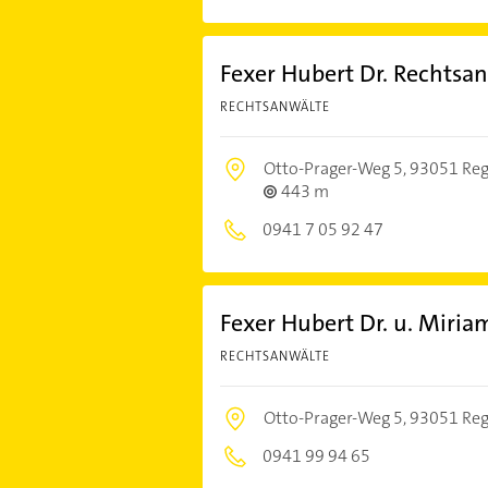
Fexer Hubert Dr. Rechtsa
RECHTSANWÄLTE
Otto-Prager-Weg 5,
93051 Re
443 m
0941 7 05 92 47
Fexer Hubert Dr. u. Miriam
RECHTSANWÄLTE
Otto-Prager-Weg 5,
93051 Re
0941 99 94 65