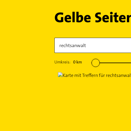
Umkreis:
0
km