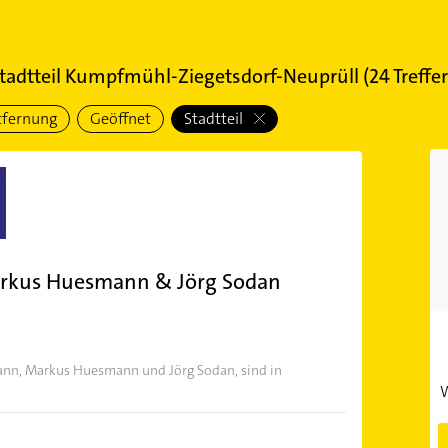
tadtteil Kumpfmühl-Ziegetsdorf-Neuprüll
(
24
Treffer
tfernung
Geöffnet
Stadtteil
arkus Huesmann & Jörg Sodan
ann, Markus Huesmann und Jörg Sodan, sind in
W