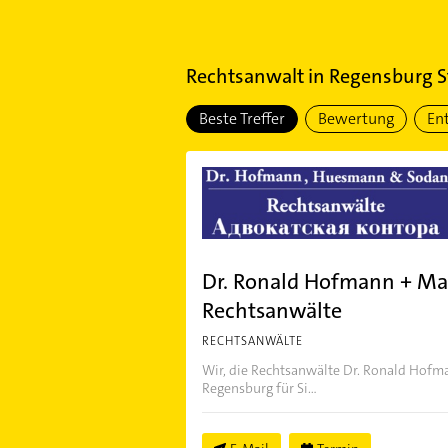
Rechtsanwalt
in
Regensburg S
Beste Treffer
Bewertung
En
Dr. Ronald Hofmann + M
Rechtsanwälte
RECHTSANWÄLTE
Wir, die Rechtsanwälte Dr. Ronald Hofm
Regensburg für Si...