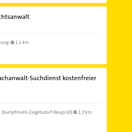
chtsanwalt
burg
1,1 km
chanwalt-Suchdienst kostenfreier
(Kumpfmühl-Ziegetsdorf-Neuprüll)
1,3 km