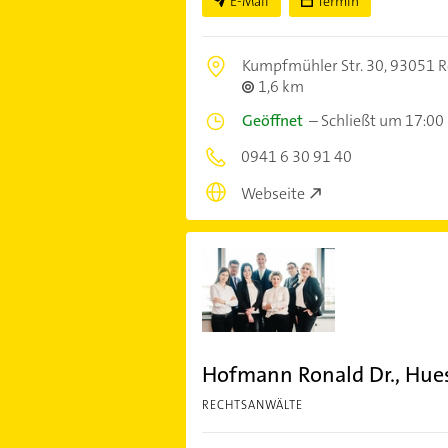
E-Mail
Termin
Kumpfmühler Str. 30,
93051 R
1,6 km
Geöffnet
–
Schließt um 17:00
0941 6 30 91 40
Webseite
Hofmann Ronald Dr., Hue
RECHTSANWÄLTE