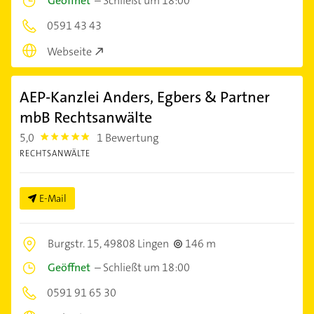
Geöffnet
–
Schließt um 18:00
0591 43 43
Webseite
AEP-Kanzlei Anders, Egbers & Partner
mbB Rechtsanwälte
5,0
1 Bewertung
5.0
RECHTSANWÄLTE
E-Mail
Burgstr. 15,
49808 Lingen
146 m
Geöffnet
–
Schließt um 18:00
0591 91 65 30