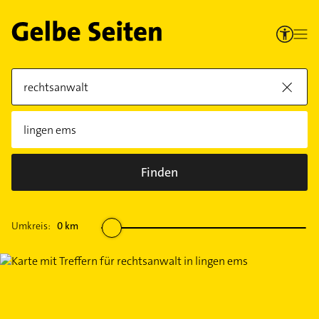
Finden
Umkreis:
0
km