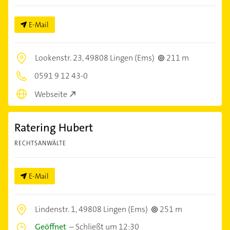
E-Mail
Lookenstr. 23,
49808 Lingen (Ems)
211 m
0591 9 12 43-0
Webseite
Ratering Hubert
RECHTSANWÄLTE
E-Mail
Lindenstr. 1,
49808 Lingen (Ems)
251 m
Geöffnet
–
Schließt um 12:30