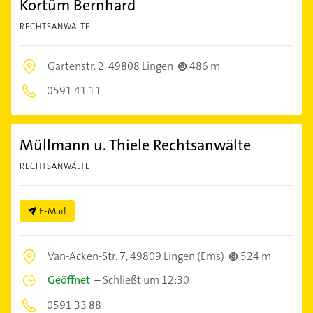
Kortüm Bernhard
RECHTSANWÄLTE
Gartenstr. 2,
49808 Lingen
486 m
0591 41 11
Müllmann u. Thiele Rechtsanwälte
RECHTSANWÄLTE
E-Mail
Van-Acken-Str. 7,
49809 Lingen (Ems)
524 m
Geöffnet
–
Schließt um 12:30
0591 33 88