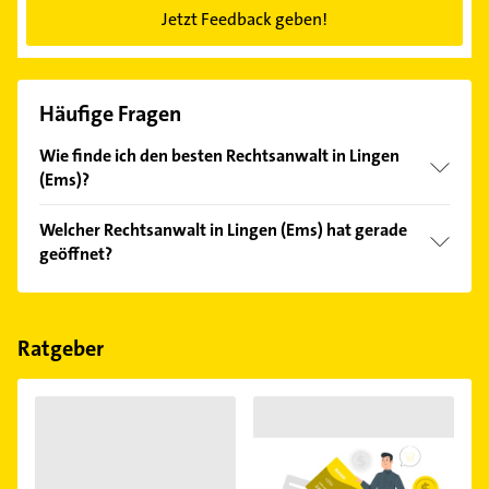
Jetzt Feedback geben!
Häufige Fragen
Wie finde ich den besten Rechtsanwalt in Lingen
(Ems)?
Vergleichen Sie alle Anbieter anhand echter
Welcher Rechtsanwalt in Lingen (Ems) hat gerade
Kundenmeinungen und profitieren Sie von den
geöffnet?
Empfehlungen. Die Suchergebnisse können Sie sich
einfach nach
Bewertungen
sortiert anzeigen lassen.
Im Anbieter-Bereich finden Sie alle
Öffnungszeiten
.
Bitte beachten Sie, dass diese an Sonn- und
Feiertagen abweichen können.
Ratgeber