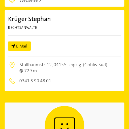
Webseite
Krüger Stephan
RECHTSANWÄLTE
E-Mail
Stallbaumstr. 12,
04155 Leipzig
(Gohlis-Süd)
729 m
0341 5 90 48 01