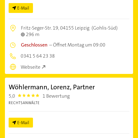
E-Mail
Fritz-Seger-Str. 19,
04155 Leipzig
(Gohlis-Süd)
296 m
Geschlossen
–
Öffnet Montag um 09:00
0341 5 64 23 38
Webseite
Wöhlermann, Lorenz, Partner
5,0
1 Bewertung
5.0
RECHTSANWÄLTE
E-Mail