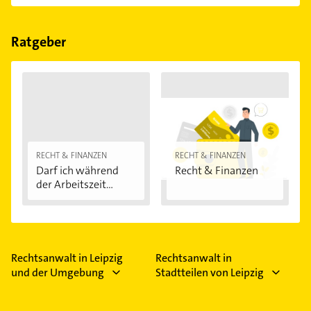
einfach nach
Bewertungen
sortiert anzeigen lassen.
Im Anbieter-Bereich finden Sie alle
Öffnungszeiten
.
Bitte beachten Sie, dass diese an Sonn- und
Feiertagen abweichen können.
Ratgeber
RECHT & FINANZEN
RECHT & FINANZEN
Darf ich während
Recht & Finanzen
der Arbeitszeit...
Rechtsanwalt in Leipzig
Rechtsanwalt in
und der Umgebung
Stadtteilen von Leipzig