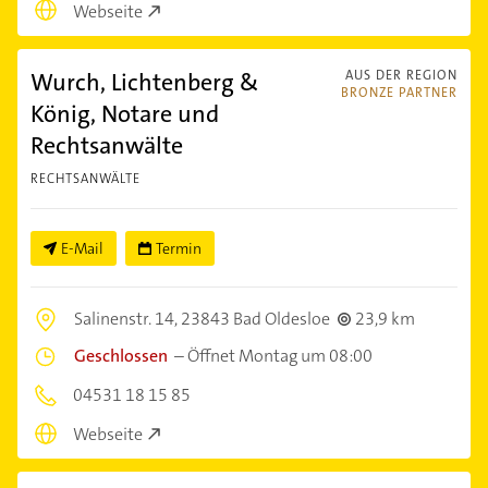
Webseite
Wurch, Lichtenberg &
AUS DER REGION
BRONZE PARTNER
König, Notare und
Rechtsanwälte
RECHTSANWÄLTE
E-Mail
Termin
Salinenstr. 14,
23843 Bad Oldesloe
23,9 km
Geschlossen
–
Öffnet Montag um 08:00
04531 18 15 85
Webseite