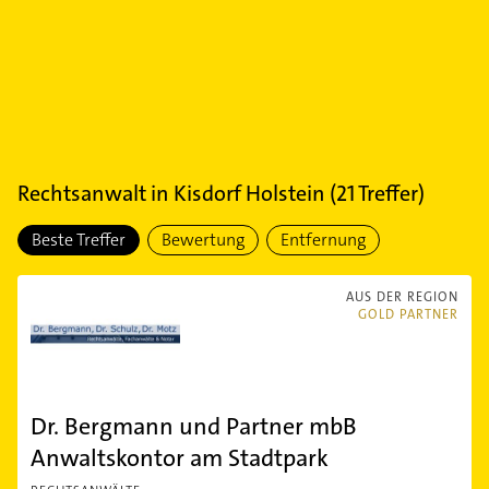
Rechtsanwalt
in
Kisdorf Holstein
(
21
Treffer)
Beste Treffer
Bewertung
Entfernung
AUS DER REGION
GOLD PARTNER
Dr. Bergmann und Partner mbB
Anwaltskontor am Stadtpark