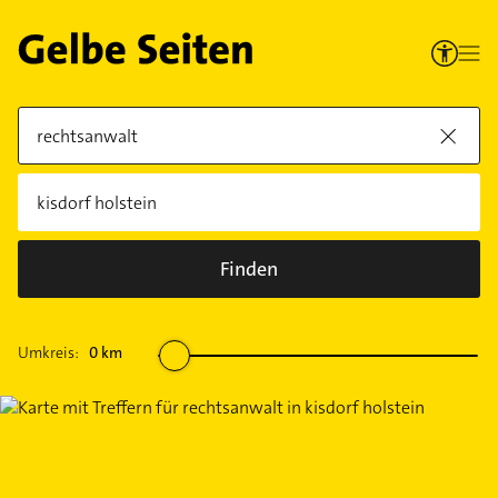
Finden
Umkreis:
0
km