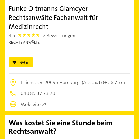
Funke Oltmanns Glameyer
Rechtsanwälte Fachanwalt für
Medizinrecht
4,5
2 Bewertungen
4.5
RECHTSANWÄLTE
E-Mail
Lilienstr. 3,
20095 Hamburg
(Altstadt)
28,7 km
040 85 37 73 70
Webseite
Was kostet Sie eine Stunde beim
Rechtsanwalt?