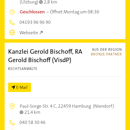
(Ulzburg)
2,8 km
Geschlossen
–
Öffnet Montag um 08:30
04193 96 96 90
Webseite
Kanzlei Gerold Bischoff, RA
AUS DER REGION
BRONZE PARTNER
Gerold Bischoff (VisdP)
RECHTSANWÄLTE
E-Mail
Paul-Sorge-Str. 4 C,
22459 Hamburg
(Niendorf)
21,4 km
040 58 30 46