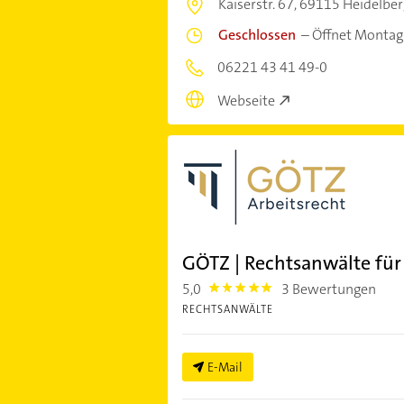
Kaiserstr. 67,
69115 Heidelber
Geschlossen
–
Öffnet Montag
06221 43 41 49-0
Webseite
GÖTZ | Rechtsanwälte für
5,0
3 Bewertungen
5.0
RECHTSANWÄLTE
E-Mail