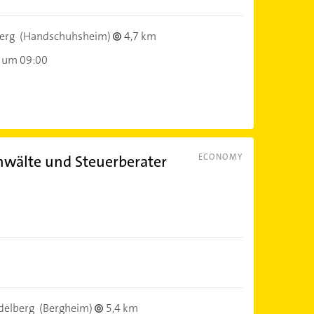
erg
(Handschuhsheim)
4,7 km
 um 09:00
nwälte und Steuerberater
ECONOMY
delberg
(Bergheim)
5,4 km