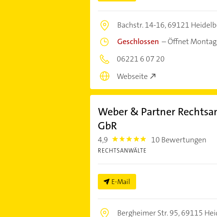
Bachstr. 14-16,
69121 Heidelb
Geschlossen
–
Öffnet Montag
06221 6 07 20
Webseite
Weber & Partner Rechtsa
GbR
4,9
10 Bewertungen
4.9
RECHTSANWÄLTE
E-Mail
Bergheimer Str. 95,
69115 Hei