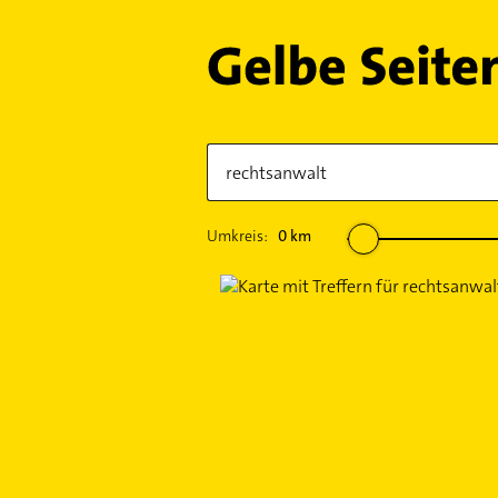
Umkreis:
0
km