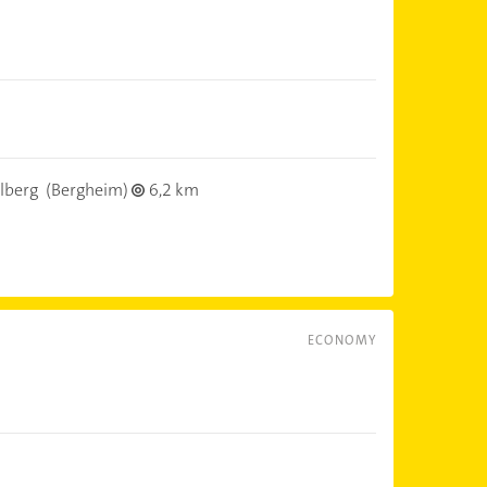
lberg
(Bergheim)
6,2 km
ECONOMY