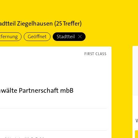
adtteil Ziegelhausen
(
25
Treffer)
tfernung
Geöffnet
Stadtteil
FIRST CLASS
nwälte Partnerschaft mbB
W