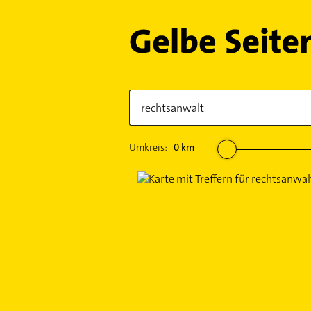
Umkreis:
0
km