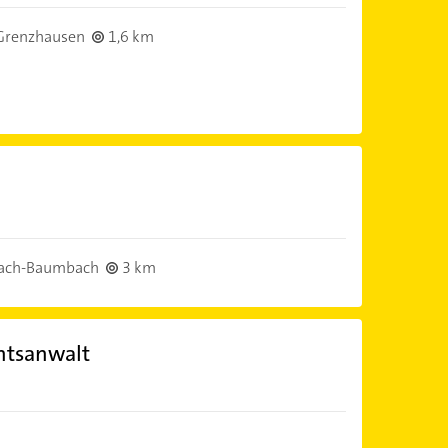
Grenzhausen
1,6 km
ach-Baumbach
3 km
htsanwalt