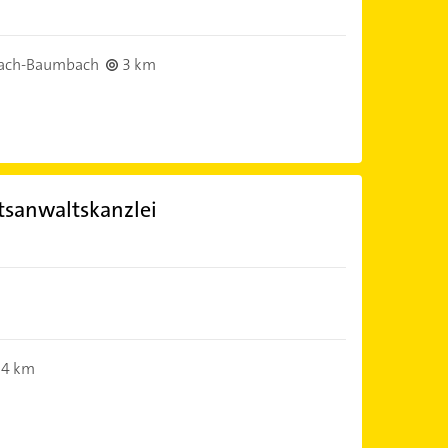
ach-Baumbach
3 km
htsanwaltskanzlei
4 km