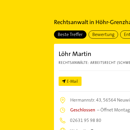
Rechtsanwalt
in
Höhr-Grenzh
Beste Treffer
Bewertung
En
Löhr Martin
RECHTSANWÄLTE: ARBEITSRECHT (SCHW
E-Mail
Hermannstr. 43,
56564 Neuw
Geschlossen
–
Öffnet Montag
02631 95 98 80