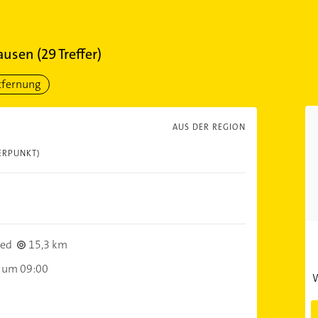
ausen
(
29
Treffer)
tfernung
AUS DER REGION
ERPUNKT)
ied
15,3 km
 um 09:00
W