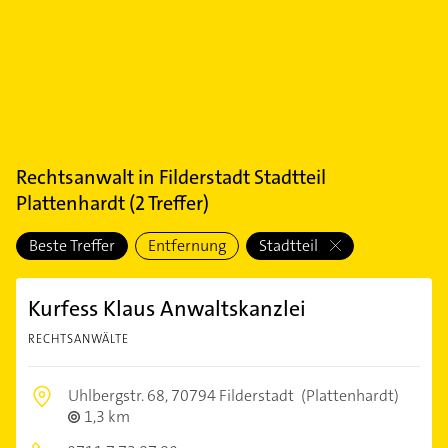
Rechtsanwalt
in
Filderstadt Stadtteil
Plattenhardt
(
2
Treffer)
Beste Treffer
Entfernung
Stadtteil
Kurfess Klaus Anwaltskanzlei
RECHTSANWÄLTE
Uhlbergstr. 68,
70794 Filderstadt
(Plattenhardt)
1,3 km