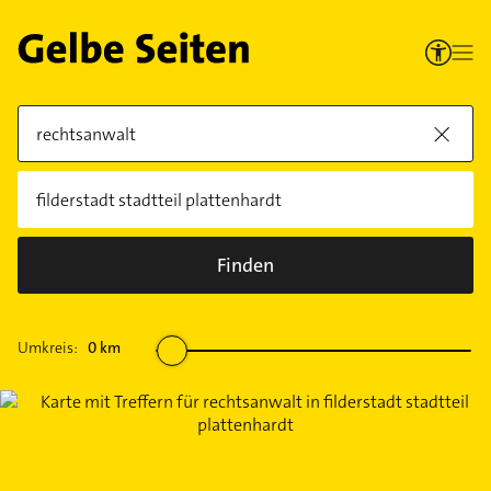
Finden
Umkreis:
0
km