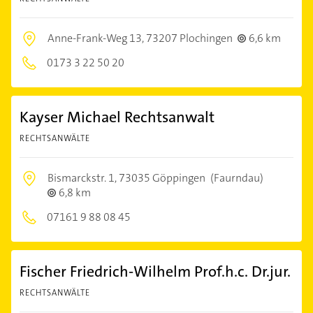
Anne-Frank-Weg 13,
73207 Plochingen
6,6 km
0173 3 22 50 20
Kayser Michael Rechtsanwalt
RECHTSANWÄLTE
Bismarckstr. 1,
73035 Göppingen
(Faurndau)
6,8 km
07161 9 88 08 45
Fischer Friedrich-Wilhelm Prof.h.c. Dr.jur.
RECHTSANWÄLTE