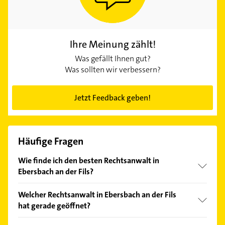
Ihre Meinung zählt!
Was gefällt Ihnen gut?
Was sollten wir verbessern?
Jetzt Feedback geben!
Häufige Fragen
Wie finde ich den besten Rechtsanwalt in
Ebersbach an der Fils?
Vergleichen Sie alle Anbieter anhand echter
Welcher Rechtsanwalt in Ebersbach an der Fils
Kundenmeinungen und profitieren Sie von den
hat gerade geöffnet?
Empfehlungen. Die Suchergebnisse können Sie sich
einfach nach
Bewertungen
sortiert anzeigen lassen.
Im Anbieter-Bereich finden Sie alle
Öffnungszeiten
.