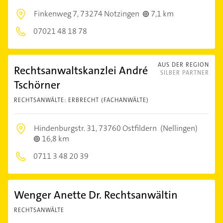
Finkenweg 7,
73274 Notzingen
7,1 km
07021 48 18 78
AUS DER REGION
Rechtsanwaltskanzlei André
SILBER PARTNER
Tschörner
RECHTSANWÄLTE: ERBRECHT (FACHANWÄLTE)
Hindenburgstr. 31,
73760 Ostfildern
(Nellingen)
16,8 km
0711 3 48 20 39
Wenger Anette Dr. Rechtsanwältin
RECHTSANWÄLTE