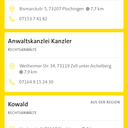
Bismarckstr. 5,
73207 Plochingen
7,7 km
07153 7 41 82
Anwaltskanzlei Kanzler
RECHTSANWÄLTE
Weilheimer Str. 34,
73119 Zell unter Aichelberg
7,9 km
07164 9 15 24 30
Kowald
AUS DER REGION
RECHTSANWÄLTE