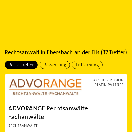
Rechtsanwalt
in
Ebersbach an der Fils
(
37
Treffer)
Beste Treffer
Bewertung
Entfernung
AUS DER REGION
PLATIN PARTNER
ADVORANGE Rechtsanwälte
Fachanwälte
RECHTSANWÄLTE