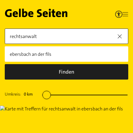
Finden
Umkreis:
0
km