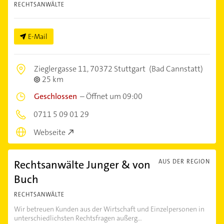
RECHTSANWÄLTE
E-Mail
Zieglergasse 11,
70372 Stuttgart
(Bad Cannstatt)
25 km
Geschlossen
–
Öffnet um 09:00
0711 5 09 01 29
Webseite
Rechtsanwälte Junger & von
AUS DER REGION
Buch
RECHTSANWÄLTE
Wir betreuen Kunden aus der Wirtschaft und Einzelpersonen in
unterschiedlichsten Rechtsfragen außerg...