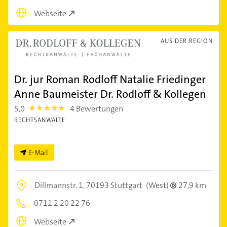
Webseite
AUS DER REGION
Dr. jur Roman Rodloff Natalie Friedinger
Anne Baumeister Dr. Rodloff & Kollegen
5,0
4 Bewertungen
5.0
RECHTSANWÄLTE
E-Mail
Dillmannstr. 1,
70193 Stuttgart
(West)
27,9 km
0711 2 20 22 76
Webseite