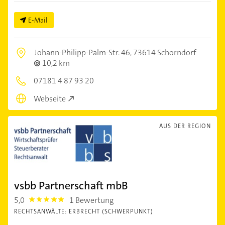
E-Mail
Johann-Philipp-Palm-Str. 46,
73614 Schorndorf
10,2 km
07181 4 87 93 20
Webseite
AUS DER REGION
vsbb Partnerschaft mbB
5,0
1 Bewertung
5.0
RECHTSANWÄLTE: ERBRECHT (SCHWERPUNKT)