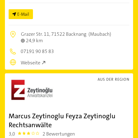
E-Mail
Grazer Str. 11,
71522 Backnang
(Maubach)
24,9 km
07191 90 85 83
Webseite
AUS DER REGION
Marcus Zeytinoglu Feyza Zeytinoglu
Rechtsanwälte
3,0
2 Bewertungen
3.0