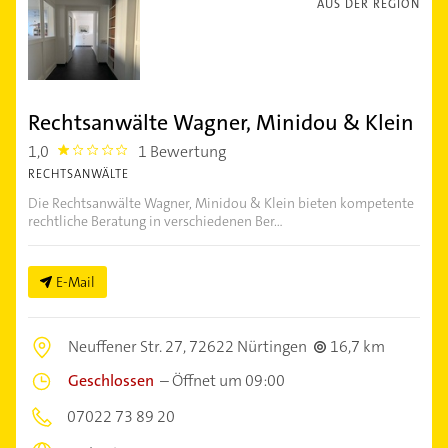
AUS DER REGION
Rechtsanwälte Wagner, Minidou & Klein
1,0
1 Bewertung
1.0
RECHTSANWÄLTE
Die Rechtsanwälte Wagner, Minidou & Klein bieten kompetente
rechtliche Beratung in verschiedenen Ber...
E-Mail
Neuffener Str. 27,
72622 Nürtingen
16,7 km
Geschlossen
–
Öffnet um 09:00
07022 73 89 20