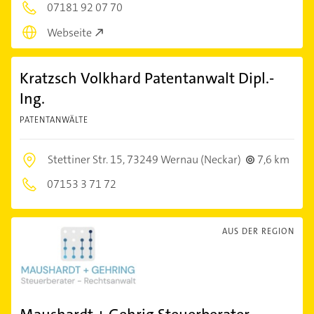
07181 92 07 70
Webseite
Kratzsch Volkhard Patentanwalt Dipl.-
Ing.
PATENTANWÄLTE
Stettiner Str. 15,
73249 Wernau (Neckar)
7,6 km
07153 3 71 72
AUS DER REGION