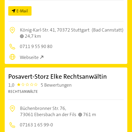
E-Mail
König-Karl-Str. 41,
70372 Stuttgart
(Bad Cannstatt)
24,7 km
0711 9 55 90 80
Webseite
Posavert-Storz Elke Rechtsanwältin
1,0
5 Bewertungen
1.0
RECHTSANWÄLTE
Büchenbronner Str. 76,
73061 Ebersbach an der Fils
761 m
07163 1 65 99-0