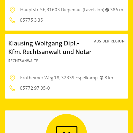
Hauptstr. 5F,
31603 Diepenau
(Lavelsloh)
386 m
05775 3 35
Klausing Wolfgang Dipl.-
AUS DER REGION
Kfm. Rechtsanwalt und Notar
RECHTSANWÄLTE
Frotheimer Weg 18,
32339 Espelkamp
8 km
05772 97 05-0