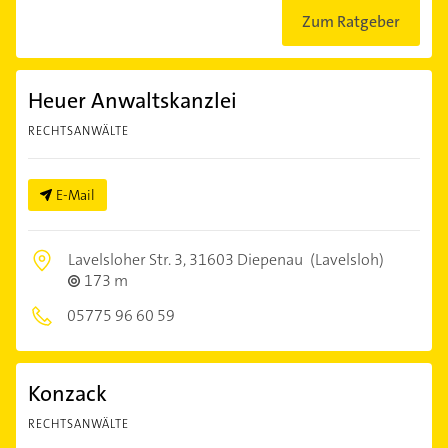
Zum Ratgeber
Heuer Anwaltskanzlei
RECHTSANWÄLTE
E-Mail
Lavelsloher Str. 3,
31603 Diepenau
(Lavelsloh)
173 m
05775 96 60 59
Konzack
RECHTSANWÄLTE