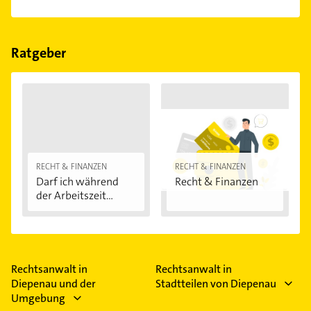
einfach nach
Bewertungen
sortiert anzeigen lassen.
Im Anbieter-Bereich finden Sie alle
Öffnungszeiten
.
Bitte beachten Sie, dass diese an Sonn- und
Feiertagen abweichen können.
Ratgeber
RECHT & FINANZEN
RECHT & FINANZEN
Darf ich während
Recht & Finanzen
der Arbeitszeit...
Rechtsanwalt in
Rechtsanwalt in
Diepenau und der
Stadtteilen von Diepenau
Umgebung