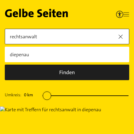
Finden
Umkreis:
0
km