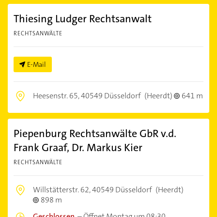
Thiesing Ludger Rechtsanwalt
RECHTSANWÄLTE
E-Mail
Heesenstr. 65,
40549 Düsseldorf
(Heerdt)
641 m
Piepenburg Rechtsanwälte GbR v.d.
Frank Graaf, Dr. Markus Kier
RECHTSANWÄLTE
Willstätterstr. 62,
40549 Düsseldorf
(Heerdt)
898 m
Geschlossen
–
Öffnet Montag um 08:30