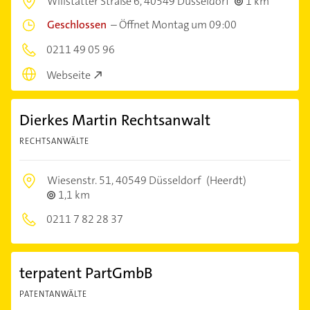
Willstätter Straße 6,
40549 Düsseldorf
1 km
Geschlossen
–
Öffnet Montag um 09:00
0211 49 05 96
Webseite
Dierkes Martin Rechtsanwalt
RECHTSANWÄLTE
Wiesenstr. 51,
40549 Düsseldorf
(Heerdt)
1,1 km
0211 7 82 28 37
terpatent PartGmbB
PATENTANWÄLTE