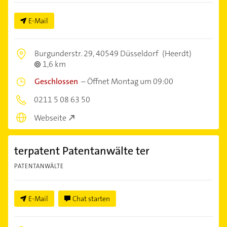
E-Mail
Burgunderstr. 29,
40549 Düsseldorf
(Heerdt)
1,6 km
Geschlossen
–
Öffnet Montag um 09:00
0211 5 08 63 50
Webseite
terpatent Patentanwälte ter
PATENTANWÄLTE
E-Mail
Chat starten