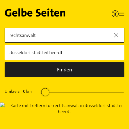
Finden
Umkreis:
0
km