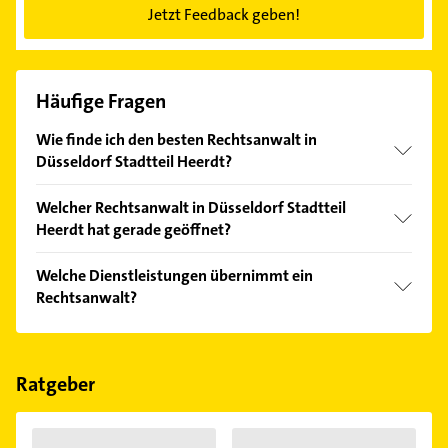
Jetzt Feedback geben!
Häufige Fragen
Wie finde ich den besten Rechtsanwalt in
Düsseldorf Stadtteil Heerdt?
Vergleichen Sie alle Anbieter anhand echter
Welcher Rechtsanwalt in Düsseldorf Stadtteil
Kundenmeinungen und profitieren Sie von den
Heerdt hat gerade geöffnet?
Empfehlungen. Die Suchergebnisse können Sie sich
einfach nach
Bewertungen
sortiert anzeigen lassen.
Im Anbieter-Bereich finden Sie alle
Öffnungszeiten
.
Welche Dienstleistungen übernimmt ein
Bitte beachten Sie, dass diese an Sonn- und
Rechtsanwalt?
Feiertagen abweichen können.
Folgende Leistungen werden angeboten:
Ehescheidung, Ehevertag, Erbrecht, Familienrecht
und Gesellschaftsrecht.
Ratgeber