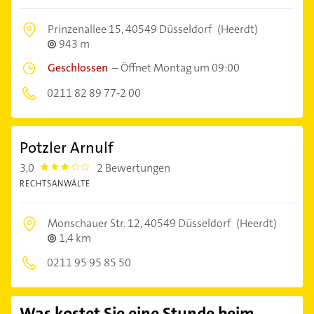
Prinzenallee 15,
40549 Düsseldorf
(Heerdt)
943 m
Geschlossen
–
Öffnet Montag um 09:00
0211 82 89 77-2 00
Potzler Arnulf
3,0
2 Bewertungen
3.0
RECHTSANWÄLTE
Monschauer Str. 12,
40549 Düsseldorf
(Heerdt)
1,4 km
0211 95 95 85 50
Was kostet Sie eine Stunde beim