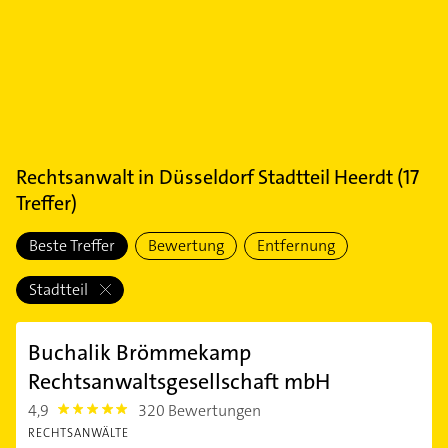
Rechtsanwalt
in
Düsseldorf Stadtteil Heerdt
(
17
Treffer)
Beste Treffer
Bewertung
Entfernung
Stadtteil
Buchalik Brömmekamp
Rechtsanwaltsgesellschaft mbH
4,9
320 Bewertungen
4.9
RECHTSANWÄLTE