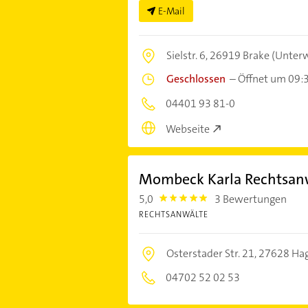
E-Mail
Sielstr. 6,
26919 Brake (Unter
Geschlossen
–
Öffnet um 09:
04401 93 81-0
Webseite
Mombeck Karla Rechtsan
5,0
3 Bewertungen
5.0
RECHTSANWÄLTE
Osterstader Str. 21,
27628 Hag
04702 52 02 53