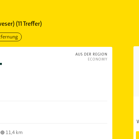
weser)
(
11
Treffer)
tfernung
AUS DER REGION
ECONOMY
W
11,4 km