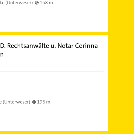
ke (Unterweser)
158 m
H.-D. Rechtsanwälte u. Notar Corinna
in
e (Unterweser)
196 m