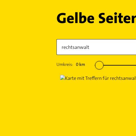
Umkreis:
0
km