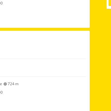
00
ke
724 m
00