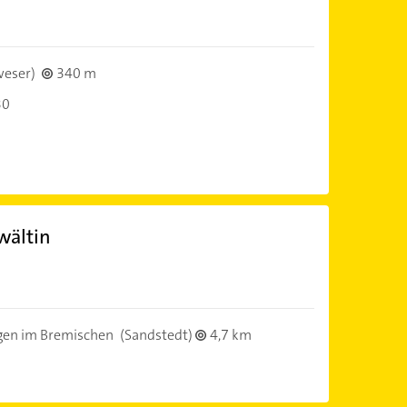
weser)
340 m
30
wältin
en im Bremischen
(Sandstedt)
4,7 km