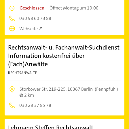
Geschlossen
–
Öffnet Montag um 10:00
030 98 60 73 88
Webseite
Rechtsanwalt- u. Fachanwalt-Suchdienst
Information kostenfrei über
(Fach)Anwälte
RECHTSANWÄLTE
Storkower Str. 219-225,
10367 Berlin
(Fennpfuhl)
2 km
030 28 37 85 78
Lehmann Steffen Rechtsanwalt