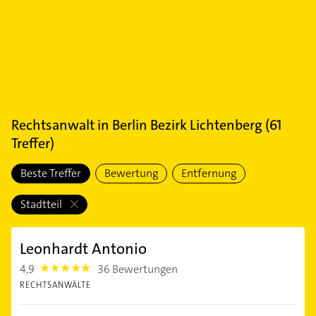
Rechtsanwalt
in
Berlin Bezirk Lichtenberg
(
61
Treffer)
Beste Treffer
Bewertung
Entfernung
Stadtteil
Leonhardt Antonio
4,9
36 Bewertungen
4.9
RECHTSANWÄLTE