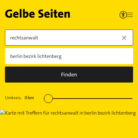
Finden
Umkreis:
0
km