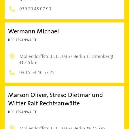
030 20 45 07 93
Wermann Michael
RECHTSANWÄLTE
Möllendorffstr. 111,
10367 Berlin
(Lichtenberg)
2,5 km
030 5 54 40 57 25
Marson Oliver, Streso Dietmar und
Witter Ralf Rechtsanwälte
RECHTSANWÄLTE
Möllendorffstr. 111,
10367 Berlin
2,5 km