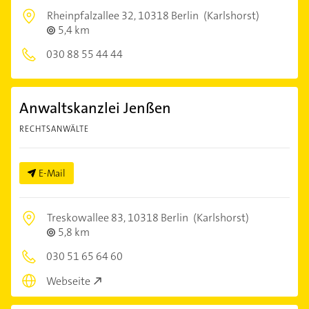
Rheinpfalzallee 32,
10318 Berlin
(Karlshorst)
5,4 km
030 88 55 44 44
Anwaltskanzlei Jenßen
RECHTSANWÄLTE
E-Mail
Treskowallee 83,
10318 Berlin
(Karlshorst)
5,8 km
030 51 65 64 60
Webseite