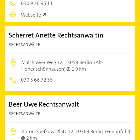
030 9 20 95 11
Webseite
Scherret Anette Rechtsanwältin
RECHTSANWÄLTE
Malchower Weg 12,
13053 Berlin
(Alt-
Hohenschönhausen)
1,9 km
030 5 66 72 55
Beer Uwe Rechtsanwalt
RECHTSANWÄLTE
Anton-Saefkow-Platz 12,
10369 Berlin
(Fennpfuhl)
2 km