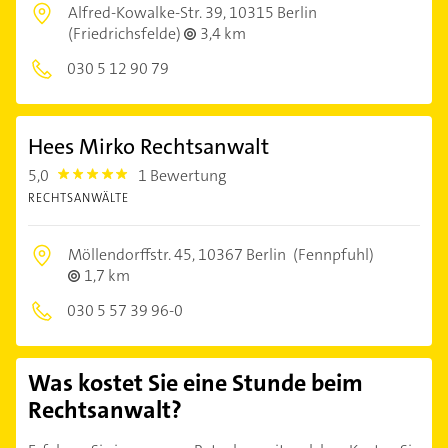
Alfred-Kowalke-Str. 39,
10315 Berlin
(Friedrichsfelde)
3,4 km
030 5 12 90 79
Hees Mirko Rechtsanwalt
5,0
1 Bewertung
5.0
RECHTSANWÄLTE
Möllendorffstr. 45,
10367 Berlin
(Fennpfuhl)
1,7 km
030 5 57 39 96-0
Was kostet Sie eine Stunde beim
Rechtsanwalt?