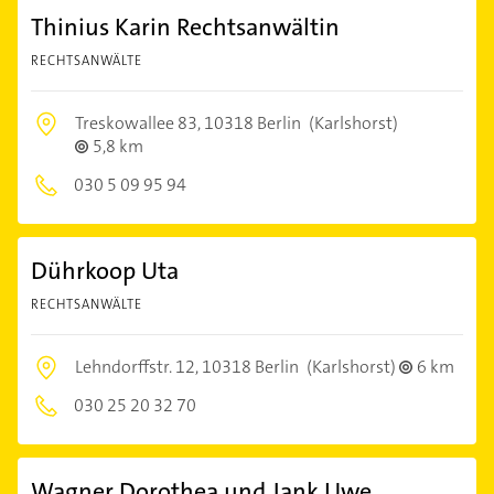
Thinius Karin Rechtsanwältin
RECHTSANWÄLTE
Treskowallee 83,
10318 Berlin
(Karlshorst)
5,8 km
030 5 09 95 94
Dührkoop Uta
RECHTSANWÄLTE
Lehndorffstr. 12,
10318 Berlin
(Karlshorst)
6 km
030 25 20 32 70
Wagner Dorothea und Jank Uwe