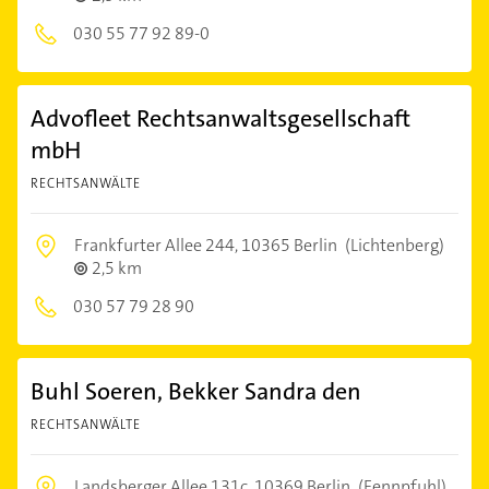
030 55 77 92 89-0
Advofleet Rechtsanwaltsgesellschaft
mbH
RECHTSANWÄLTE
Frankfurter Allee 244,
10365 Berlin
(Lichtenberg)
2,5 km
030 57 79 28 90
Buhl Soeren, Bekker Sandra den
RECHTSANWÄLTE
Landsberger Allee 131c,
10369 Berlin
(Fennpfuhl)