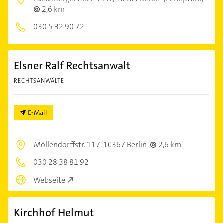
2,6 km
030 5 32 90 72
Elsner Ralf Rechtsanwalt
RECHTSANWÄLTE
E-Mail
Möllendorffstr. 117,
10367 Berlin
2,6 km
030 28 38 81 92
Webseite
Kirchhof Helmut