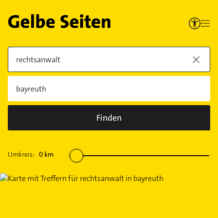
Finden
Umkreis:
0
km