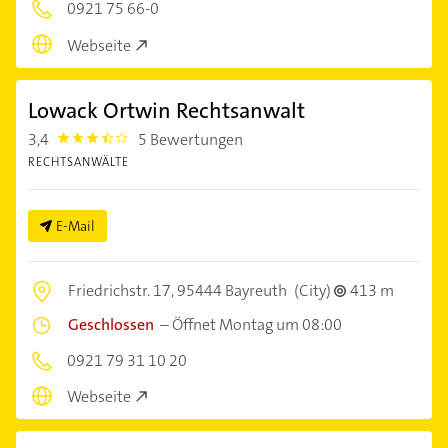
0921 75 66-0
Webseite
Lowack Ortwin Rechtsanwalt
3,4
5 Bewertungen
3.4
RECHTSANWÄLTE
E-Mail
Friedrichstr. 17,
95444 Bayreuth
(City)
413 m
Geschlossen
–
Öffnet Montag um 08:00
0921 79 31 10 20
Webseite