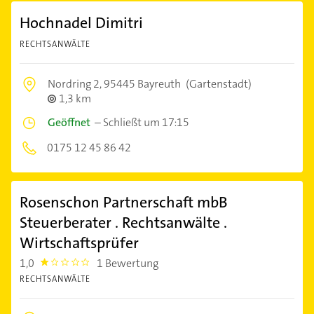
Hochnadel Dimitri
RECHTSANWÄLTE
Nordring 2,
95445 Bayreuth
(Gartenstadt)
1,3 km
Geöffnet
–
Schließt um 17:15
0175 12 45 86 42
Rosenschon Partnerschaft mbB
Steuerberater . Rechtsanwälte .
Wirtschaftsprüfer
1,0
1 Bewertung
1.0
RECHTSANWÄLTE