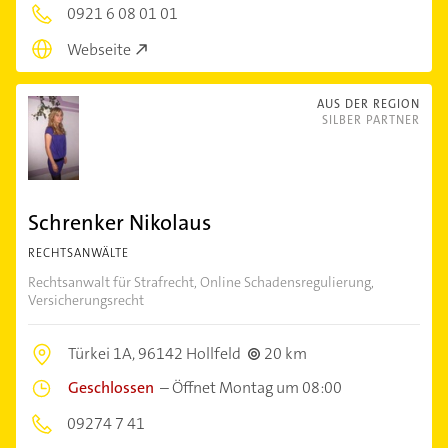
0921 6 08 01 01
Webseite
AUS DER REGION
SILBER PARTNER
Schrenker Nikolaus
RECHTSANWÄLTE
Rechtsanwalt für Strafrecht, Online Schadensregulierung,
Versicherungsrecht
Türkei 1A,
96142 Hollfeld
20 km
Geschlossen
–
Öffnet Montag um 08:00
09274 7 41