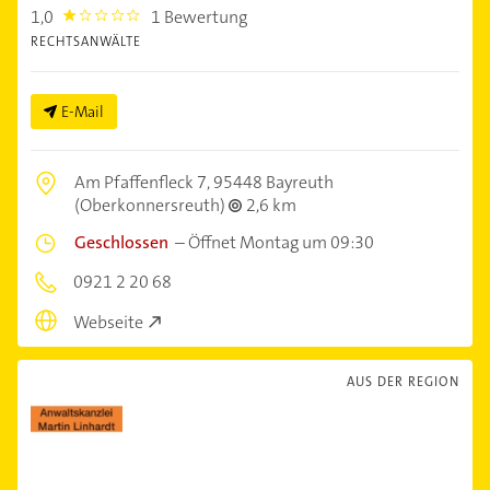
1,0
1 Bewertung
1.0
RECHTSANWÄLTE
E-Mail
Am Pfaffenfleck 7,
95448 Bayreuth
(Oberkonnersreuth)
2,6 km
Geschlossen
–
Öffnet Montag um 09:30
0921 2 20 68
Webseite
AUS DER REGION