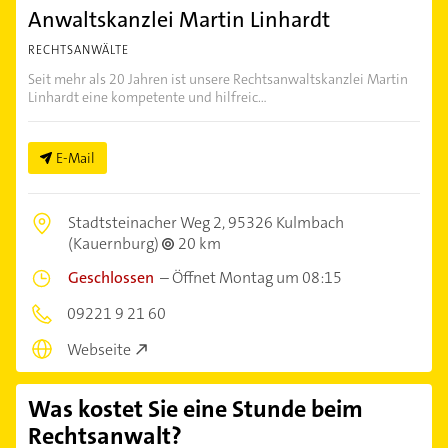
Anwaltskanzlei Martin Linhardt
RECHTSANWÄLTE
Seit mehr als 20 Jahren ist unsere Rechtsanwaltskanzlei Martin
Linhardt eine kompetente und hilfreic...
E-Mail
Stadtsteinacher Weg 2,
95326 Kulmbach
(Kauernburg)
20 km
Geschlossen
–
Öffnet Montag um 08:15
09221 9 21 60
Webseite
Was kostet Sie eine Stunde beim
Rechtsanwalt?