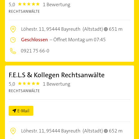
5,0
1 Bewertung
5.0
RECHTSANWÄLTE
Löhestr. 11,
95444 Bayreuth
(Altstadt)
651 m
Geschlossen
–
Öffnet Montag um 07:45
0921 75 66-0
F.E.L.S & Kollegen Rechtsanwälte
5,0
1 Bewertung
5.0
RECHTSANWÄLTE
E-Mail
Löhestr. 11,
95444 Bayreuth
(Altstadt)
652 m