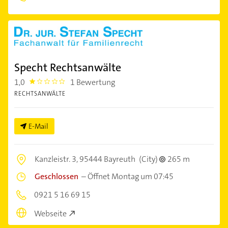
Specht Rechtsanwälte
1,0
1 Bewertung
1.0
RECHTSANWÄLTE
E-Mail
Kanzleistr. 3,
95444 Bayreuth
(City)
265 m
Geschlossen
–
Öffnet Montag um 07:45
0921 5 16 69 15
Webseite