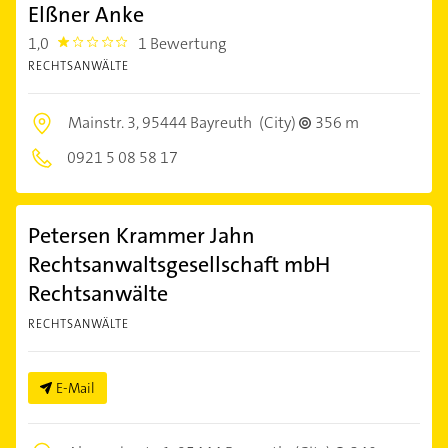
Elßner Anke
1,0
1 Bewertung
1.0
RECHTSANWÄLTE
Mainstr. 3,
95444 Bayreuth
(City)
356 m
0921 5 08 58 17
Petersen Krammer Jahn
Rechtsanwaltsgesellschaft mbH
Rechtsanwälte
RECHTSANWÄLTE
E-Mail