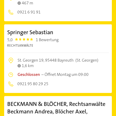
467 m
0921 6 91 91
Springer Sebastian
5,0
1 Bewertung
5.0
RECHTSANWÄLTE
St. Georgen 19,
95448 Bayreuth
(St. Georgen)
1,6 km
Geschlossen
–
Öffnet Montag um 09:00
0921 95 80 29 25
BECKMANN & BLÖCHER, Rechtsanwälte
Beckmann Andrea, Blöcher Axel,