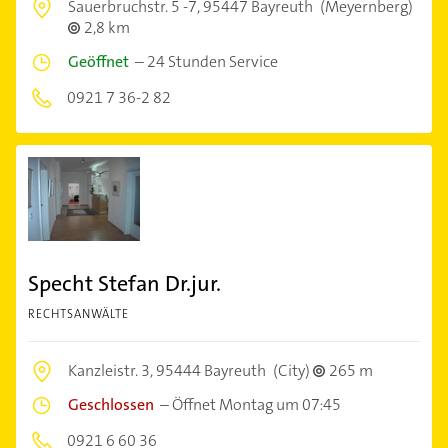
Sauerbruchstr. 5 -7,
95447 Bayreuth
(Meyernberg)
2,8 km
Geöffnet
–
24 Stunden Service
0921 7 36-2 82
Specht Stefan Dr.jur.
RECHTSANWÄLTE
Kanzleistr. 3,
95444 Bayreuth
(City)
265 m
Geschlossen
–
Öffnet Montag um 07:45
0921 6 60 36