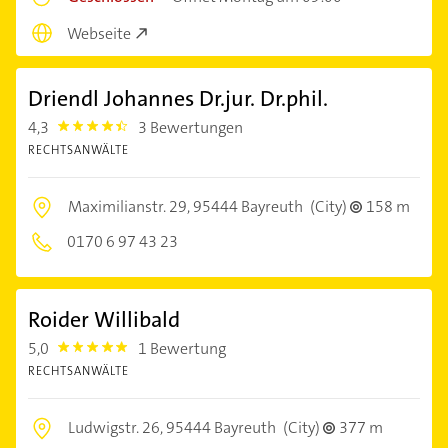
Webseite
Driendl Johannes Dr.jur. Dr.phil.
4,3
3 Bewertungen
4.3
RECHTSANWÄLTE
Maximilianstr. 29,
95444 Bayreuth
(City)
158 m
0170 6 97 43 23
Roider Willibald
5,0
1 Bewertung
5.0
RECHTSANWÄLTE
Ludwigstr. 26,
95444 Bayreuth
(City)
377 m