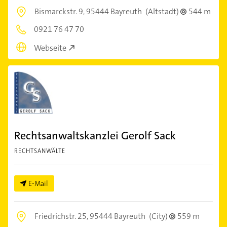
Bismarckstr. 9,
95444 Bayreuth
(Altstadt)
544 m
0921 76 47 70
Webseite
Rechtsanwaltskanzlei Gerolf Sack
RECHTSANWÄLTE
E-Mail
Friedrichstr. 25,
95444 Bayreuth
(City)
559 m