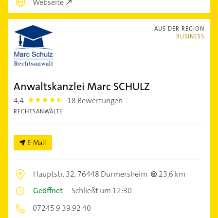
Webseite
AUS DER REGION
BUSINESS
Anwaltskanzlei Marc SCHULZ
4,4
18 Bewertungen
4.4
RECHTSANWÄLTE
E-Mail
Hauptstr. 32,
76448 Durmersheim
23,6 km
Geöffnet
–
Schließt um 12:30
07245 9 39 92 40