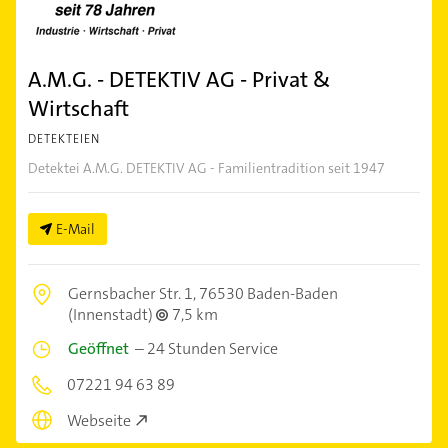
A.M.G. - DETEKTIV AG - Privat &
Wirtschaft
DETEKTEIEN
Detektei A.M.G. DETEKTIV AG - Familientradition seit 1947
E-Mail
Gernsbacher Str. 1,
76530 Baden-Baden
(Innenstadt)
7,5 km
Geöffnet
–
24 Stunden Service
07221 94 63 89
Webseite