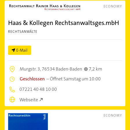
ECONOMY
Haas & Kollegen Rechtsanwaltsges.mbH
RECHTSANWÄLTE
E-Mail
Murgstr. 3,
76534 Baden-Baden
7,2 km
Geschlossen
–
Öffnet Samstag um 10:00
07221 40 48 10 00
Webseite
ECONOMY