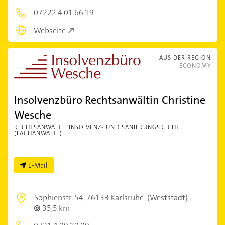
07222 4 01 66 19
Webseite
AUS DER REGION
ECONOMY
Insolvenzbüro Rechtsanwältin Christine
Wesche
RECHTSANWÄLTE: INSOLVENZ- UND SANIERUNGSRECHT
(FACHANWÄLTE)
E-Mail
Sophienstr. 54,
76133 Karlsruhe
(Weststadt)
35,5 km