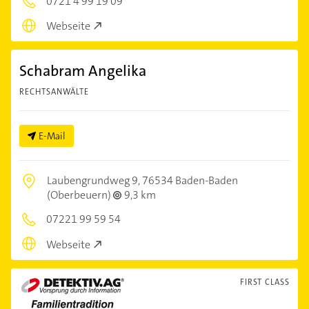
0721 4 99 19 09
Webseite
Schabram Angelika
RECHTSANWÄLTE
E-Mail
Laubengrundweg 9,
76534 Baden-Baden
(Oberbeuern)
9,3 km
07221 99 59 54
Webseite
FIRST CLASS