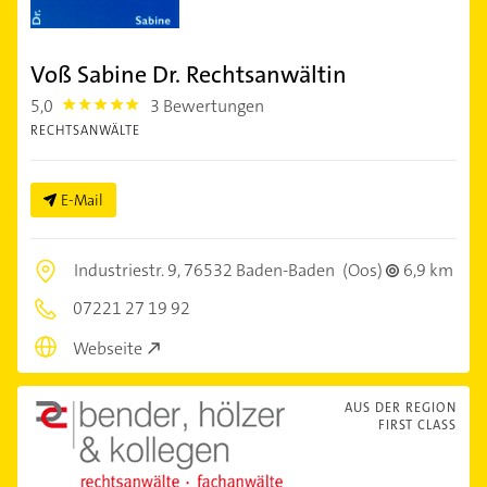
Voß Sabine Dr. Rechtsanwältin
5,0
3 Bewertungen
5.0
RECHTSANWÄLTE
E-Mail
Industriestr. 9,
76532 Baden-Baden
(Oos)
6,9 km
07221 27 19 92
Webseite
AUS DER REGION
FIRST CLASS