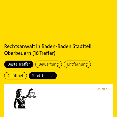
Rechtsanwalt
in
Baden-Baden Stadtteil
Oberbeuern
(
16
Treffer)
Beste Treffer
Bewertung
Entfernung
Geöffnet
Stadtteil
BUSINESS