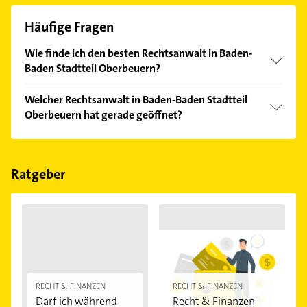
Häufige Fragen
Wie finde ich den besten Rechtsanwalt in Baden-
Baden Stadtteil Oberbeuern?
Vergleichen Sie alle Anbieter anhand echter
Welcher Rechtsanwalt in Baden-Baden Stadtteil
Kundenmeinungen und profitieren Sie von den
Oberbeuern hat gerade geöffnet?
Empfehlungen. Die Suchergebnisse können Sie sich
einfach nach
Bewertungen
sortiert anzeigen lassen.
Im Anbieter-Bereich finden Sie alle
Öffnungszeiten
.
Bitte beachten Sie, dass diese an Sonn- und
Feiertagen abweichen können.
Ratgeber
RECHT & FINANZEN
RECHT & FINANZEN
Darf ich während
Recht & Finanzen