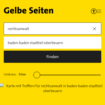
Finden
Umkreis:
0
km