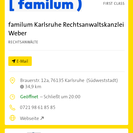
FIRST CLASS
familum Karlsruhe Rechtsanwaltskanzlei
Weber
RECHTSANWÄLTE
E-Mail
Brauerstr. 12a,
76135 Karlsruhe
(Südweststadt)
34,9 km
Geöffnet
–
Schließt um 20:00
0721 98 61 85 85
Webseite