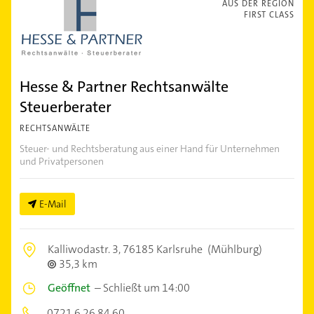
AUS DER REGION
FIRST CLASS
Hesse & Partner Rechtsanwälte
Steuerberater
RECHTSANWÄLTE
Steuer- und Rechtsberatung aus einer Hand für Unternehmen
und Privatpersonen
E-Mail
Kalliwodastr. 3,
76185 Karlsruhe
(Mühlburg)
35,3 km
Geöffnet
–
Schließt um 14:00
0721 6 26 84 60