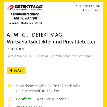
AUS DER REGION
FIRST CLASS
A . M . G . - DETEKTIV AG
Wirtschaftsdetektei und Privatdetektei
DETEKTEIEN
Detektei A.M.G. DETEKTIV AG - Familientradition seit 1947
E-Mail
Beiertheimer Allee 22,
76137 Karlsruhe
(Südweststadt)
35,1 km
Geöffnet
–
24 Stunden Service