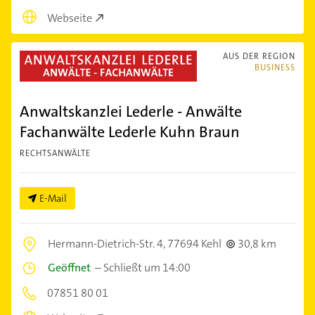
Webseite
AUS DER REGION
BUSINESS
Anwaltskanzlei Lederle - Anwälte
Fachanwälte Lederle Kuhn Braun
RECHTSANWÄLTE
E-Mail
Hermann-Dietrich-Str. 4,
77694 Kehl
30,8 km
Geöffnet
–
Schließt um 14:00
07851 80 01