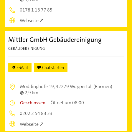
0178 1 18 77 85
Webseite
Mittler GmbH Gebäudereinigung
GEBÄUDEREINIGUNG
E-Mail
Chat starten
Möddinghofe 19,
42279 Wuppertal
(Barmen)
2,9 km
Geschlossen
–
Öffnet um 08:00
0202 2 54 83 33
Webseite