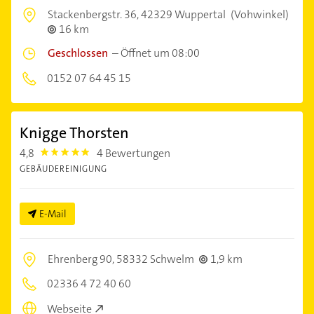
Stackenbergstr. 36,
42329 Wuppertal
(Vohwinkel)
16 km
Geschlossen
–
Öffnet um 08:00
0152 07 64 45 15
Knigge Thorsten
4,8
4 Bewertungen
4.8
GEBÄUDEREINIGUNG
E-Mail
Ehrenberg 90,
58332 Schwelm
1,9 km
02336 4 72 40 60
Webseite