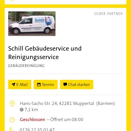
SILBER PARTNER
Schill Gebäudeservice und
Reinigungsservice
GEBÄUDEREINIGUNG
E-Mail
Termin
Chat starten
Hans-Sachs-Str. 24,
42281 Wuppertal
(Barmen)
7,1 km
Geschlossen
–
Öffnet um 08:00
0176 22 35 01 47