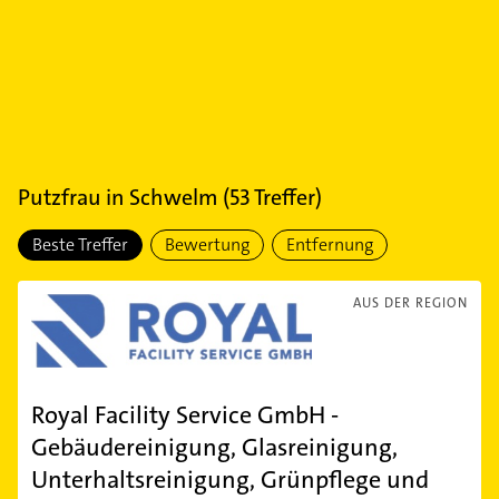
Putzfrau
in
Schwelm
(
53
Treffer)
Beste Treffer
Bewertung
Entfernung
AUS DER REGION
Royal Facility Service GmbH -
Gebäudereinigung, Glasreinigung,
Unterhaltsreinigung, Grünpflege und