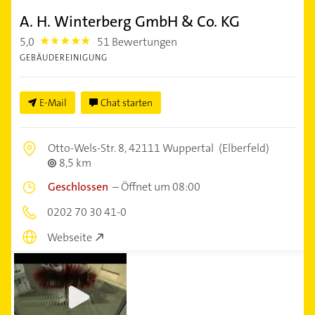
A. H. Winterberg GmbH & Co. KG
5,0
51 Bewertungen
5.0
GEBÄUDEREINIGUNG
E-Mail
Chat starten
Otto-Wels-Str. 8,
42111 Wuppertal
(Elberfeld)
8,5 km
Geschlossen
–
Öffnet um 08:00
0202 70 30 41-0
Webseite