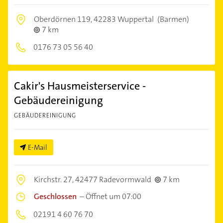
Oberdörnen 119,
42283 Wuppertal
(Barmen)
7 km
0176 73 05 56 40
Cakir's Hausmeisterservice -
Gebäudereinigung
GEBÄUDEREINIGUNG
E-Mail
Kirchstr. 27,
42477 Radevormwald
7 km
Geschlossen
–
Öffnet um 07:00
02191 4 60 76 70