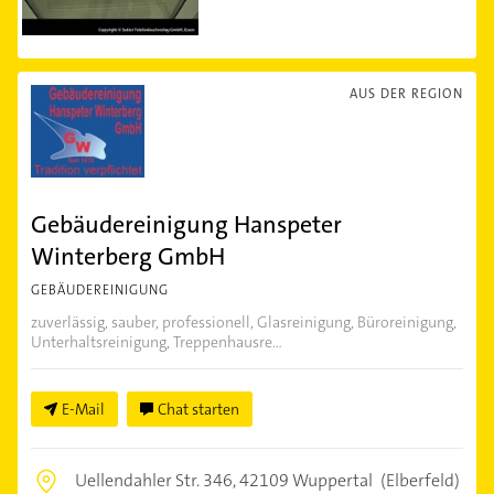
AUS DER REGION
Gebäudereinigung Hanspeter
Winterberg GmbH
GEBÄUDEREINIGUNG
zuverlässig, sauber, professionell, Glasreinigung, Büroreinigung,
Unterhaltsreinigung, Treppenhausre...
E-Mail
Chat starten
Uellendahler Str. 346,
42109 Wuppertal
(Elberfeld)