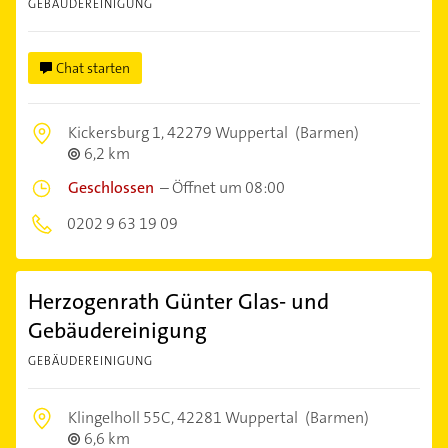
GEBÄUDEREINIGUNG
Chat starten
Kickersburg 1,
42279 Wuppertal
(Barmen)
6,2 km
Geschlossen
–
Öffnet um 08:00
0202 9 63 19 09
Herzogenrath Günter Glas- und
Gebäudereinigung
GEBÄUDEREINIGUNG
Klingelholl 55C,
42281 Wuppertal
(Barmen)
6,6 km