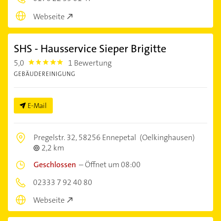
Webseite
SHS - Hausservice Sieper Brigitte
5,0
1 Bewertung
5.0
GEBÄUDEREINIGUNG
E-Mail
Pregelstr. 32,
58256 Ennepetal
(Oelkinghausen)
2,2 km
Geschlossen
–
Öffnet um 08:00
02333 7 92 40 80
Webseite