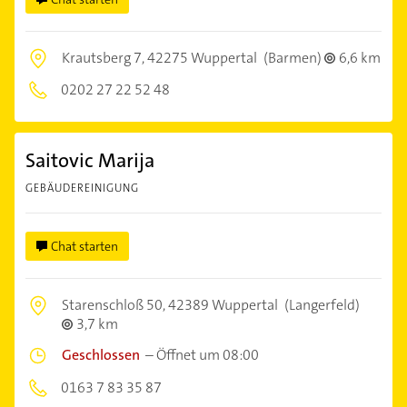
Krautsberg 7,
42275 Wuppertal
(Barmen)
6,6 km
0202 27 22 52 48
Saitovic Marija
GEBÄUDEREINIGUNG
Chat starten
Starenschloß 50,
42389 Wuppertal
(Langerfeld)
3,7 km
Geschlossen
–
Öffnet um 08:00
0163 7 83 35 87