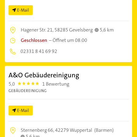
E-Mail
Hagener Str. 21,
58285 Gevelsberg
5,6 km
Geschlossen
–
Öffnet um 08:00
02331 8 41 69 92
A&O Gebäudereinigung
5,0
1 Bewertung
5.0
GEBÄUDEREINIGUNG
E-Mail
Sternenberg 66,
42279 Wuppertal
(Barmen)
5,6 km