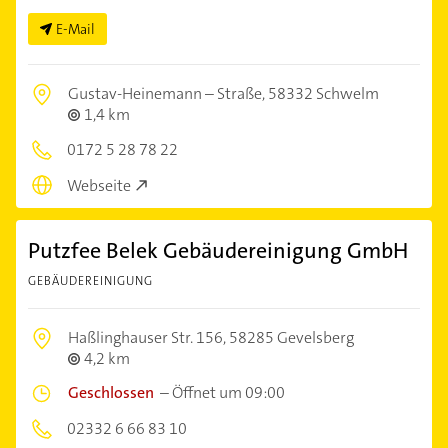
E-Mail
Gustav-Heinemann – Straße,
58332 Schwelm
1,4 km
0172 5 28 78 22
Webseite
Putzfee Belek Gebäudereinigung GmbH
GEBÄUDEREINIGUNG
Haßlinghauser Str. 156,
58285 Gevelsberg
4,2 km
Geschlossen
–
Öffnet um 09:00
02332 6 66 83 10