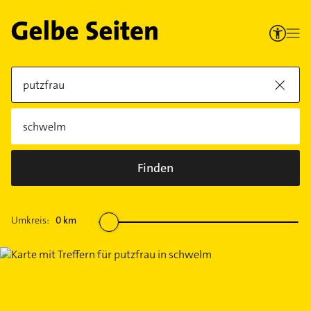
Finden
Umkreis:
0
km