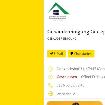
Gebäudereinigung Giuse
GEBÄUDEREINIGUNG
E-Mail
Chat starten
Dongrathshof 31,
47445 Moe
Geschlossen
–
Öffnet Freitag
0176 63 31 58 46
Webseite