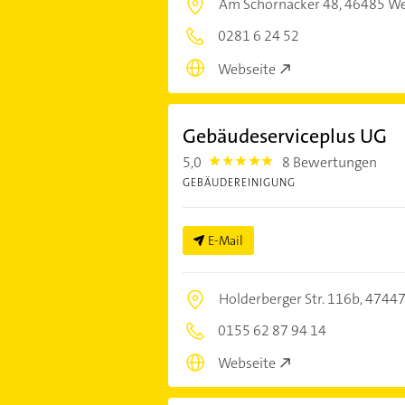
Am Schornacker 48,
46485 We
0281 6 24 52
Webseite
Gebäudeserviceplus UG
5,0
8 Bewertungen
5.0
GEBÄUDEREINIGUNG
E-Mail
Holderberger Str. 116b,
47447
0155 62 87 94 14
Webseite