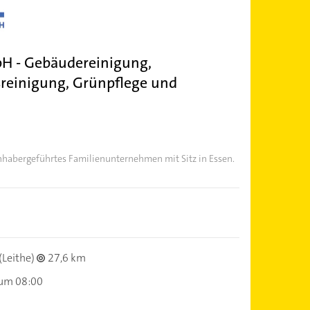
mbH - Gebäudereinigung,
sreinigung, Grünpflege und
 inhabergeführtes Familienunternehmen mit Sitz in Essen.
(Leithe)
27,6 km
 um 08:00