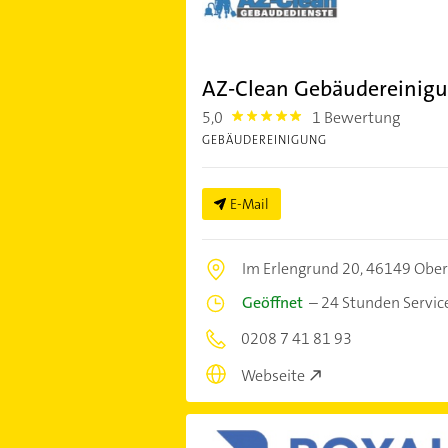
AZ-Clean Gebäudereinig
5,0
1 Bewertung
5.0
GEBÄUDEREINIGUNG
E-Mail
Im Erlengrund 20,
46149 Obe
Geöffnet
–
24 Stunden Servic
0208 7 41 81 93
Webseite