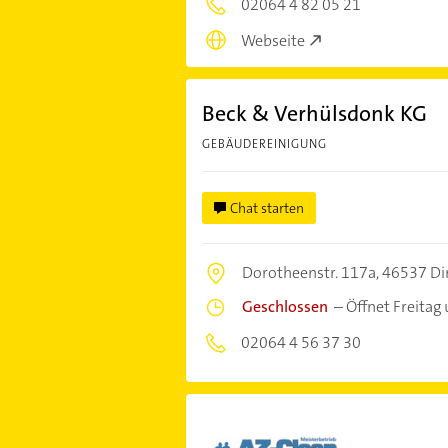
02064 4 82 05 21
Webseite
Beck & Verhülsdonk KG
GEBÄUDEREINIGUNG
Chat starten
Dorotheenstr. 117a,
46537 Di
Geschlossen
–
Öffnet Freitag
02064 4 56 37 30