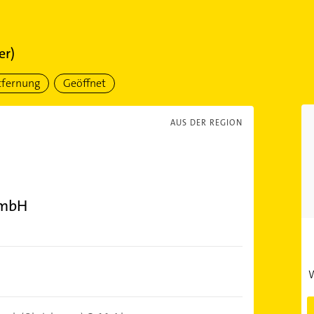
er)
tfernung
Geöffnet
AUS DER REGION
GmbH
W