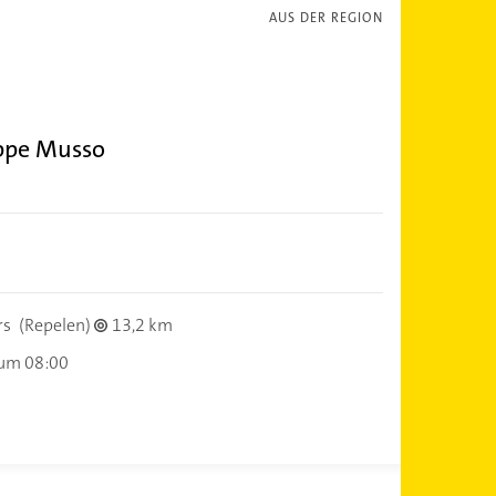
AUS DER REGION
ppe Musso
rs
(Repelen)
13,2 km
 um 08:00