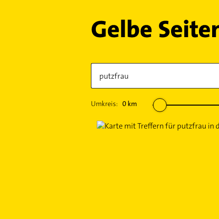
Umkreis:
0
km