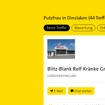
Putzfrau
in
Dinslaken
(
44
Treff
Beste Treffer
Bewertung
En
Blitz-Blank Rolf Kränke 
GEBÄUDEREINIGUNG
E-Mail
Chat starten