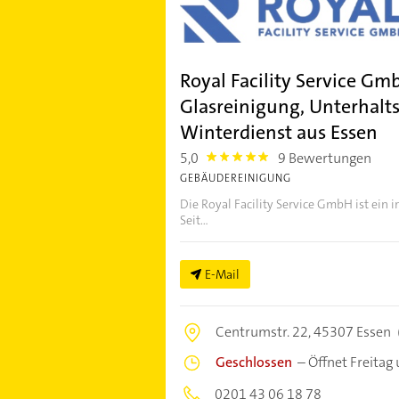
Royal Facility Service G
Glasreinigung, Unterhalt
Winterdienst aus Essen
5,0
9 Bewertungen
5.0
GEBÄUDEREINIGUNG
Die Royal Facility Service GmbH ist ein
Seit...
E-Mail
Centrumstr. 22,
45307 Essen
Geschlossen
–
Öffnet Freitag
0201 43 06 18 78