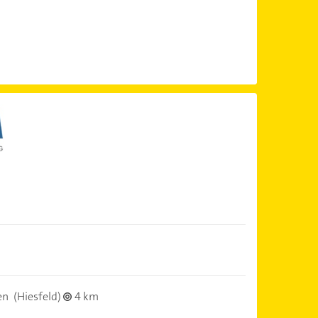
en
(Hiesfeld)
4 km