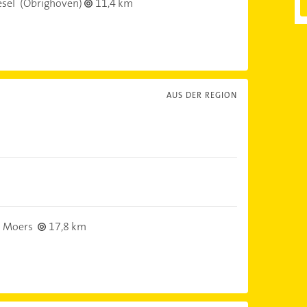
sel
(Obrighoven)
11,4 km
AUS DER REGION
 Moers
17,8 km