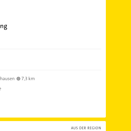
ung
rhausen
7,3 km
e
AUS DER REGION