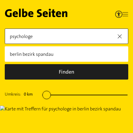
Finden
Umkreis:
0
km