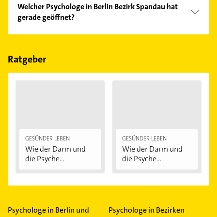
Welcher Psychologe in Berlin Bezirk Spandau hat
gerade geöffnet?
Im Anbieter-Bereich finden Sie alle
Öffnungszeiten
.
Bitte beachten Sie, dass diese an Sonn- und
Feiertagen abweichen können.
Ratgeber
GESÜNDER LEBEN
GESÜNDER LEBEN
Wie der Darm und
Wie der Darm und
die Psyche
die Psyche
zusammenhängen
zusammenhängen
Psychologe in Berlin und
Psychologe in Bezirken