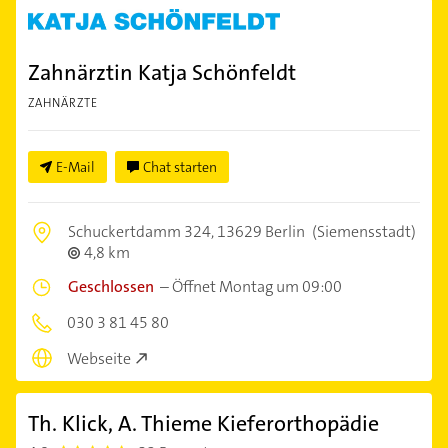
Zahnärztin Katja Schönfeldt
ZAHNÄRZTE
E-Mail
Chat starten
Schuckertdamm 324,
13629 Berlin
(Siemensstadt)
4,8 km
Geschlossen
–
Öffnet Montag um 09:00
030 3 81 45 80
Webseite
Th. Klick, A. Thieme Kieferorthopädie