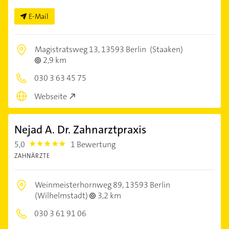
E-Mail
Magistratsweg 13,
13593 Berlin
(Staaken)
2,9 km
030 3 63 45 75
Webseite
Nejad A. Dr. Zahnarztpraxis
5,0
1 Bewertung
5.0
ZAHNÄRZTE
Weinmeisterhornweg 89,
13593 Berlin
(Wilhelmstadt)
3,2 km
030 3 61 91 06