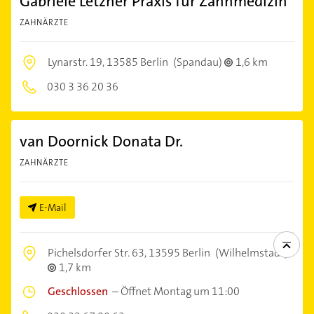
Gabriele Letzner Praxis für Zahnmedizin
ZAHNÄRZTE
Lynarstr. 19,
13585 Berlin
(Spandau)
1,6 km
030 3 36 20 36
van Doornick Donata Dr.
ZAHNÄRZTE
E-Mail
Pichelsdorfer Str. 63,
13595 Berlin
(Wilhelmstadt)
1,7 km
Geschlossen
–
Öffnet Montag um 11:00