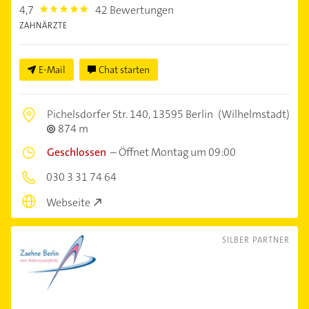
4,7
42 Bewertungen
4.7000003
ZAHNÄRZTE
E-Mail
Chat starten
Pichelsdorfer Str. 140,
13595 Berlin
(Wilhelmstadt)
874 m
Geschlossen
–
Öffnet Montag um 09:00
030 3 31 74 64
Webseite
SILBER PARTNER