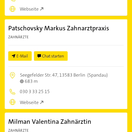
Webseite
Patschovsky Markus Zahnarztpraxis
ZAHNÄRZTE
E-Mail
Chat starten
Seegefelder Str. 47,
13583 Berlin
(Spandau)
683 m
030 3 33 25 15
Webseite
Milman Valentina Zahnärztin
ZAHNÄRZTE