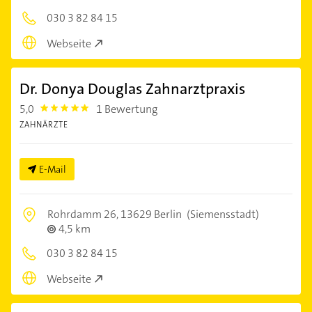
030 3 82 84 15
Webseite
Dr. Donya Douglas Zahnarztpraxis
5,0
1 Bewertung
5.0
ZAHNÄRZTE
E-Mail
Rohrdamm 26,
13629 Berlin
(Siemensstadt)
4,5 km
030 3 82 84 15
Webseite