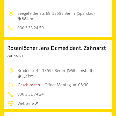
Seegefelder Str. 69,
13583 Berlin
(Spandau)
884 m
030 3 33 24 50
Rosenlöcher Jens Dr.med.dent. Zahnarzt
ZAHNÄRZTE
Brüderstr. 42,
13595 Berlin
(Wilhelmstadt)
1,2 km
Geschlossen
–
Öffnet Montag um 08:30
030 3 31 74 24
Webseite