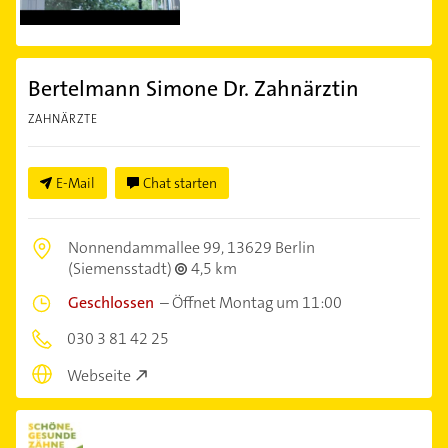
Bertelmann Simone Dr. Zahnärztin
ZAHNÄRZTE
E-Mail
Chat starten
Nonnendammallee 99,
13629 Berlin
(Siemensstadt)
4,5 km
Geschlossen
–
Öffnet Montag um 11:00
030 3 81 42 25
Webseite