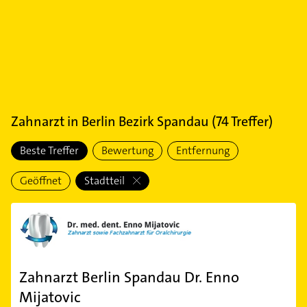
Zahnarzt
in
Berlin Bezirk Spandau
(
74
Treffer)
Beste Treffer
Bewertung
Entfernung
Geöffnet
Stadtteil
Zahnarzt Berlin Spandau Dr. Enno
Mijatovic