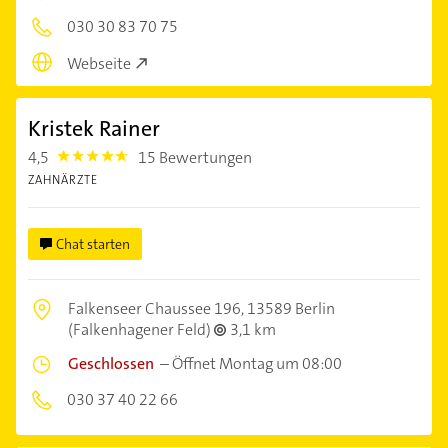
030 30 83 70 75
Webseite
Kristek Rainer
4,5
15 Bewertungen
4.5
ZAHNÄRZTE
Chat starten
Falkenseer Chaussee 196,
13589 Berlin
(Falkenhagener Feld)
3,1 km
Geschlossen
–
Öffnet Montag um 08:00
030 37 40 22 66