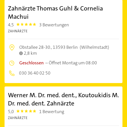
Zahnärzte Thomas Guhl & Cornelia
Machui
4,5
3 Bewertungen
4.5
ZAHNÄRZTE
Obstallee 28-30.,
13593 Berlin
(Wilhelmstadt)
2,8 km
Geschlossen
–
Öffnet Montag um 08:00
030 36 40 02 50
Werner M. Dr. med. dent., Koutoukidis M.
Dr. med. dent. Zahnärzte
5,0
1 Bewertung
5.0
ZAHNÄRZTE