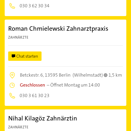
030 3 62 30 34
Roman Chmielewski Zahnarztpraxis
ZAHNÄRZTE
Chat starten
Betckestr. 6,
13595 Berlin
(Wilhelmstadt)
1,5 km
Geschlossen
–
Öffnet Montag um 14:00
030 3 61 30 23
Nihal Kilagöz Zahnärztin
ZAHNÄRZTE