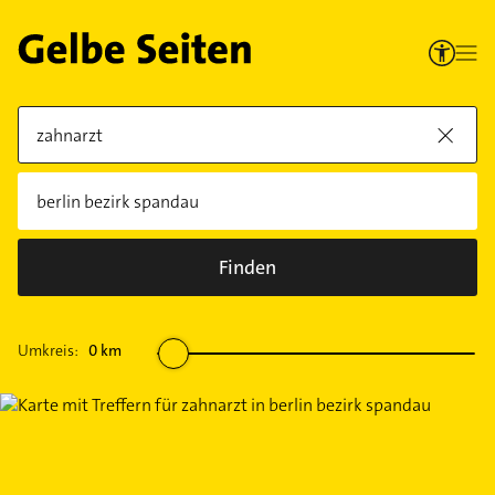
Finden
Umkreis:
0
km