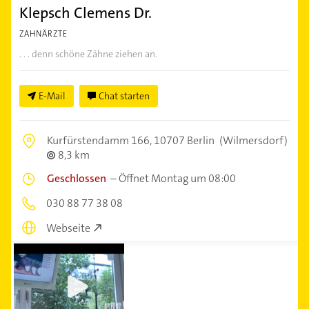
Klepsch Clemens Dr.
ZAHNÄRZTE
. . . denn schöne Zähne ziehen an.
E-Mail
Chat starten
Kurfürstendamm 166,
10707 Berlin
(Wilmersdorf)
8,3 km
Geschlossen
–
Öffnet Montag um 08:00
030 88 77 38 08
Webseite