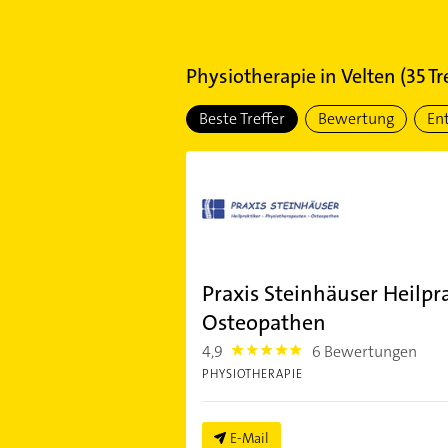
Physiotherapie
in
Velten
(
35
Tr
Beste Treffer
Bewertung
En
Praxis Steinhäuser Heilpr
Osteopathen
4,9
6 Bewertungen
4.9
PHYSIOTHERAPIE
E-Mail