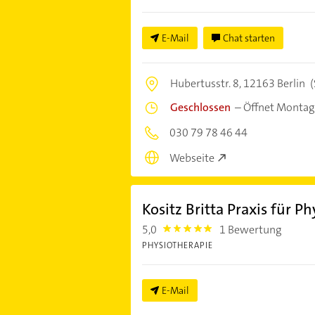
E-Mail
Chat starten
Hubertusstr. 8,
12163 Berlin
(
Geschlossen
–
Öffnet Montag
030 79 78 46 44
Webseite
Kositz Britta Praxis für P
5,0
1 Bewertung
5.0
PHYSIOTHERAPIE
E-Mail