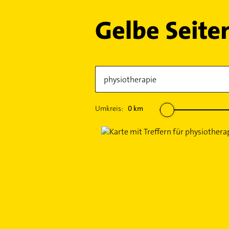
Umkreis:
0
km