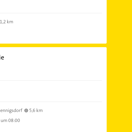
1,2 km
ie
ennigsdorf
5,6 km
 um 08:00