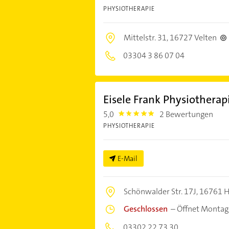
PHYSIOTHERAPIE
Mittelstr. 31,
16727 Velten
03304 3 86 07 04
Eisele Frank Physiotherap
5,0
2 Bewertungen
5.0
PHYSIOTHERAPIE
E-Mail
Schönwalder Str. 17J,
16761 H
Geschlossen
–
Öffnet Montag
03302 22 73 30