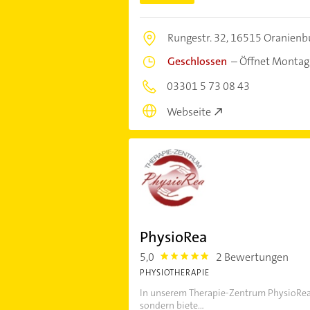
Rungestr. 32,
16515 Oranienb
Geschlossen
–
Öffnet Montag
03301 5 73 08 43
Webseite
PhysioRea
5,0
2 Bewertungen
5.0
PHYSIOTHERAPIE
In unserem Therapie-Zentrum PhysioRea
sondern biete...