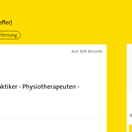
effer)
tfernung
AUS DER REGION
aktiker - Physiotherapeuten -
W