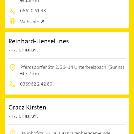
1,9 km
06620 61 48
Webseite
Reinhard-Hensel Ines
PHYSIOTHERAPIE
Pferdsdorfer Str. 2,
36414 Unterbreizbach
(Sünna)
3,7 km
036962 2 42 80
Gracz Kirsten
PHYSIOTHERAPIE
Bahnhofstr. 23,
36460 Krayenberggemeinde