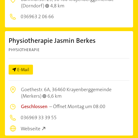
(Dorndorf)
4,8 km
036963 2 06 66
Physiotherapie Jasmin Berkes
PHYSIOTHERAPIE
E-Mail
Goethestr. 6A,
36460 Krayenberggemeinde
(Merkers)
6,6 km
Geschlossen
–
Öffnet Montag um 08:00
036969 33 39 55
Webseite