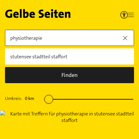
Finden
Umkreis:
0
km