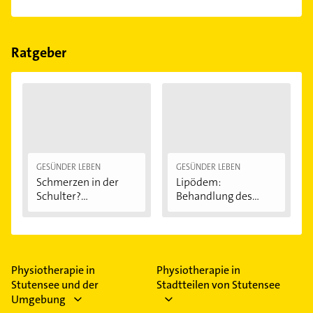
einfach nach
Bewertungen
sortiert anzeigen lassen.
Im Anbieter-Bereich finden Sie alle
Öffnungszeiten
.
Bitte beachten Sie, dass diese an Sonn- und
Feiertagen abweichen können.
Ratgeber
GESÜNDER LEBEN
GESÜNDER LEBEN
Schmerzen in der
Lipödem:
Schulter?
Behandlung des
Eingeklemmtes...
"Reiterhosen-
Syndroms"
Physiotherapie in
Physiotherapie in
Stutensee und der
Stadtteilen von Stutensee
Umgebung