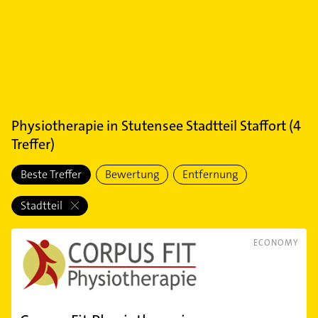
Physiotherapie
in
Stutensee Stadtteil Staffort
(
4
Treffer)
Beste Treffer
Bewertung
Entfernung
Stadtteil
ECONOMY