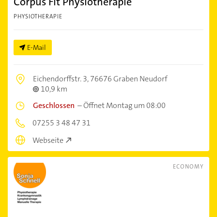
Corpus Fit Physiotherapie
PHYSIOTHERAPIE
E-Mail
Eichendorffstr. 3,
76676 Graben Neudorf
10,9 km
Geschlossen
–
Öffnet Montag um 08:00
07255 3 48 47 31
Webseite
ECONOMY