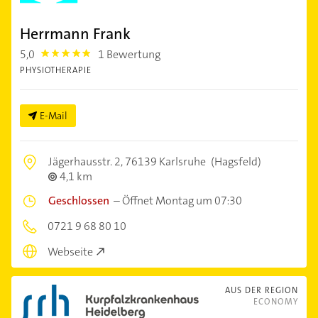
Herrmann Frank
5,0
1 Bewertung
5.0
PHYSIOTHERAPIE
E-Mail
Jägerhausstr. 2,
76139 Karlsruhe
(Hagsfeld)
4,1 km
Geschlossen
–
Öffnet Montag um 07:30
0721 9 68 80 10
Webseite
AUS DER REGION
ECONOMY