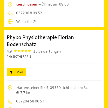
Geschlossen
–
Öffnet um 08:00
037296 8 09 52
Webseite
Phybo Physiotherapie Florian
Bodenschatz
4,9
13 Bewertungen
4.9
PHYSIOTHERAPIE
E-Mail
Hartensteiner Str. 5,
09350 Lichtenstein/Sa.
7,7 km
037204 58 00 57