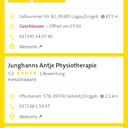
Sallauminer Str. 82,
09385 Lugau/Erzgeb.
873 m
Geschlossen
–
Öffnet um 07:00
037295 54 07 40
Webseite
Junghanns Antje Physiotherapie
5,0
1 Bewertung
5.0
PHYSIOTHERAPIE
Pflockenstr. 57B,
09376 Oelsnitz/Erzgeb.
2,5 km
037298 1 59 67
Webseite