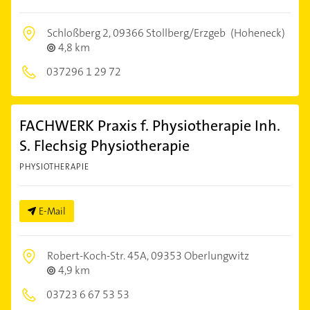
Schloßberg 2,
09366 Stollberg/Erzgeb
(Hoheneck)
4,8 km
037296 1 29 72
FACHWERK Praxis f. Physiotherapie Inh.
S. Flechsig Physiotherapie
PHYSIOTHERAPIE
E-Mail
Robert-Koch-Str. 45A,
09353 Oberlungwitz
4,9 km
03723 6 67 53 53