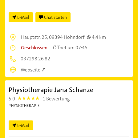
E-Mail
Chat starten
Hauptstr. 25,
09394 Hohndorf
4,4 km
Geschlossen
–
Öffnet um 07:45
037298 26 82
Webseite
Physiotherapie Jana Schanze
5,0
1 Bewertung
5.0
PHYSIOTHERAPIE
E-Mail