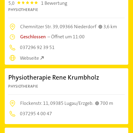
5,0
1 Bewertung
5.0
PHYSIOTHERAPIE
Chemnitzer Str. 39,
09366 Niederdorf
3,6 km
Geschlossen
–
Öffnet um 11:00
037296 92 39 51
Webseite
Physiotherapie Rene Krumbholz
PHYSIOTHERAPIE
Flockenstr. 11,
09385 Lugau/Erzgeb.
700 m
037295 4 00 47