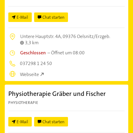
E-Mail
Chat starten
Untere Hauptstr. 4A,
09376 Oelsnitz/Erzgeb.
3,3 km
Geschlossen
–
Öffnet um 08:00
037298 1 24 50
Webseite
Physiotherapie Gräber und Fischer
PHYSIOTHERAPIE
E-Mail
Chat starten