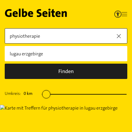
Finden
Umkreis:
0
km