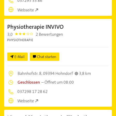
037295 33 86
Webseite
Physiotherapie INVIVO
3,0
2 Bewertungen
3.0
PHYSIOTHERAPIE
E-Mail
Chat starten
Bahnhofstr. 8,
09394 Hohndorf
3,8 km
Geschlossen
–
Öffnet um 08:00
037298 17 28 62
Webseite