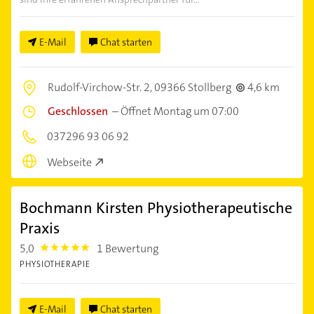
E-Mail
Chat starten
Rudolf-Virchow-Str. 2,
09366 Stollberg
4,6 km
Geschlossen
–
Öffnet Montag um 07:00
037296 93 06 92
Webseite
Bochmann Kirsten Physiotherapeutische
Praxis
5,0
1 Bewertung
5.0
PHYSIOTHERAPIE
E-Mail
Chat starten